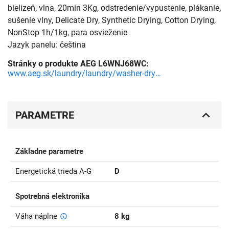
bielizeň, vlna, 20min 3Kg, odstredenie/vypustenie, plákanie,
sušenie vlny, Delicate Dry, Synthetic Drying, Cotton Drying,
NonStop 1h/1kg, para osvieženie
Jazyk panelu: čeština
Stránky o produkte AEG L6WNJ68WC:
www.aeg.sk/laundry/laundry/washer-dryers/free-standing-washer-dryer/l6wnj68wc/
PARAMETRE
Základne parametre
Energetická trieda A-G
D
Spotrebná elektronika
Váha náplne
8 kg