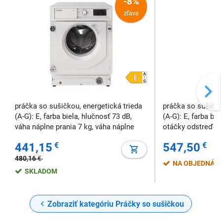
-8%
zľava
práčka so sušičkou, energetická trieda
práčka so sušičko
(A-G): E, farba biela, hlučnosť 73 dB,
(A-G): E, farba bi
váha náplne prania 7 kg, váha náplne
otáčky odstreďov
sušenie 5 kg, otáčky odstreďovania
spotreba vody 48 
441,15
€
547,50
€
1400 ot/min, spotreba vody pri celom
cykle prania a sušenia 66 l na cyklus
480,16
€
NA OBJEDNÁV
ECO
SKLADOM
Zobraziť kategóriu Práčky so sušičkou