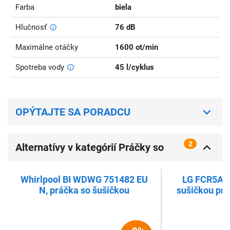
Farba
biela
Hlučnosť
76 dB
Maximálne otáčky
1600 ot/min
Spotreba vody
45 l/cyklus
OPÝTAJTE SA PORADCU
2
Alternatívy v kategórií Práčky so
sušičkou
Whirlpool BI WDWG 751482 EU
LG FCR5A8
N, práčka so šušičkou
sušičkou pre