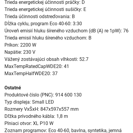
Trieda energetickej účinnosti práčky: D
Trieda energetickej účinnosti sušičky: E
Trieda účinnosti odstreďovania: B
Dĺžka cyklu, program Eco 40-60: 3:30
Úroveň emisií hluku šíreného vzduchom (dB (A) re 1pW): 76
Trieda emisií hluku šíreného vzduchom: B
Príkon: 2200 W
Napätie: 230 V
Vážený zostávajúci obsah vlhkosti: 52.7
MaxTempRatedCapWDE20: 41
MaxTempHalfWDE20: 37
Ostatné
Produktové číslo (PNC): 914 600 130
Typ displeja: Small LED
Rozmery VxŠxH: 847x597x557 mm
Dľžka prívodného kábla: 1,8 m
Plniaci otvor: XL P10 W
Zoznam programov: Eco 40-60, bavlna, syntetika, jemná