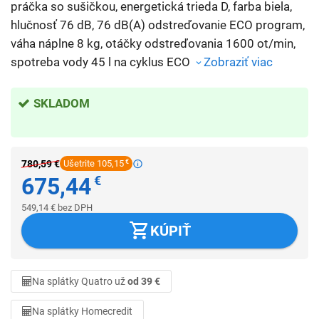
práčka so sušičkou, energetická trieda D, farba biela,
hlučnosť 76 dB, 76 dB(A) odstreďovanie ECO program,
váha náplne 8 kg, otáčky odstreďovania 1600 ot/min,
spotreba vody 45 l na cyklus ECO
Zobraziť viac
SKLADOM
780,59
€
Ušetrite 105,15
€
675,44
€
549,14
€
bez DPH
KÚPIŤ
Na splátky Quatro už
od 39 €
Na splátky Homecredit