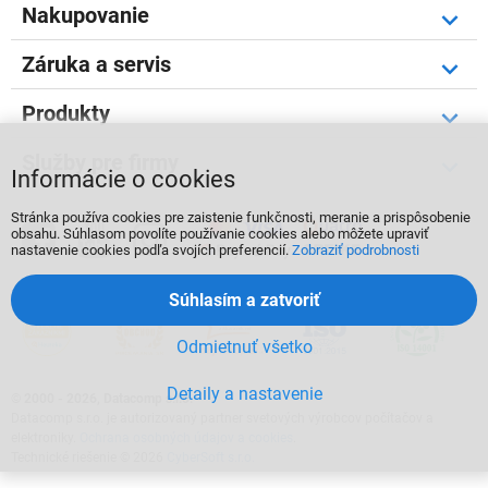
Nakupovanie
Záruka a servis
Produkty
Služby pre firmy
Informácie o cookies
Stránka používa cookies pre zaistenie funkčnosti, meranie a prispôsobenie



obsahu. Súhlasom povolíte používanie cookies alebo môžete upraviť
nastavenie cookies podľa svojích preferencií.
Zobraziť podrobnosti
Súhlasím a zatvoriť
Odmietnuť všetko
Detaily a nastavenie
©
2000 - 2026, Datacomp s.r.o.
Datacomp s.r.o. je autorizovaný partner svetových výrobcov počítačov a
elektroniky.
Ochrana osobných údajov a cookies
.
Technické riešenie © 2026
CyberSoft s.r.o.