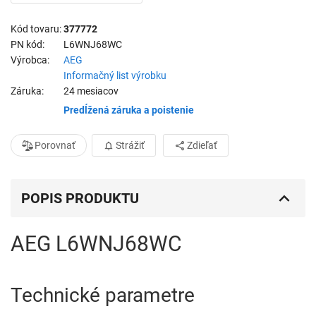
Kód tovaru
377772
PN kód
L6WNJ68WC
Výrobca
AEG
Informačný list výrobku
Záruka
24 mesiacov
Predĺžená záruka a poistenie
Porovnať
Strážiť
Zdieľať
POPIS PRODUKTU
AEG L6WNJ68WC
Technické parametre