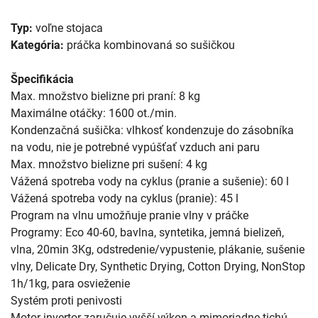
Typ:
voľne stojaca
Kategória:
práčka kombinovaná so sušičkou
Špecifikácia
Max. množstvo bielizne pri praní: 8 kg
Maximálne otáčky: 1600 ot./min.
Kondenzačná sušička: vlhkosť kondenzuje do zásobníka
na vodu, nie je potrebné vypúšťať vzduch ani paru
Max. množstvo bielizne pri sušení: 4 kg
Vážená spotreba vody na cyklus (pranie a sušenie): 60 l
Vážená spotreba vody na cyklus (pranie): 45 l
Program na vlnu umožňuje pranie vlny v práčke
Programy: Eco 40-60, bavlna, syntetika, jemná bielizeň,
vlna, 20min 3Kg, odstredenie/vypustenie, plákanie, sušenie
vlny, Delicate Dry, Synthetic Drying, Cotton Drying, NonStop
1h/1kg, para osvieženie
Systém proti penivosti
Motor invertor zaručuje vyšší výkon a mimoriadne tichú