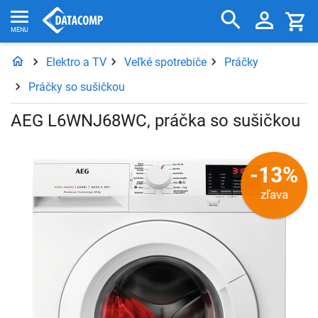
Elektro a TV
Veľké spotrebiče
Práčky
Práčky so sušičkou
AEG L6WNJ68WC, práčka so sušičkou
-13%
zľava