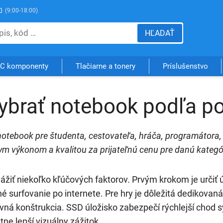
0
(9:00-18:00)
HĽADAŤ
C komponenty
Tlačiarne a tonery
Príslušenstvo
ybrať notebook podľa po
tebook pre študenta, cestovateľa, hráča, programátora, 
nym výkonom a kvalitou za prijateľnú cenu pre danú kategó
ážiť niekoľko kľúčových faktorov. Prvým krokom je určiť úče
né surfovanie po internete. Pre hry je dôležitá dedikovaná 
evná konštrukcia. SSD úložisko zabezpečí rýchlejší chod s
ne lepší vizuálny zážitok.