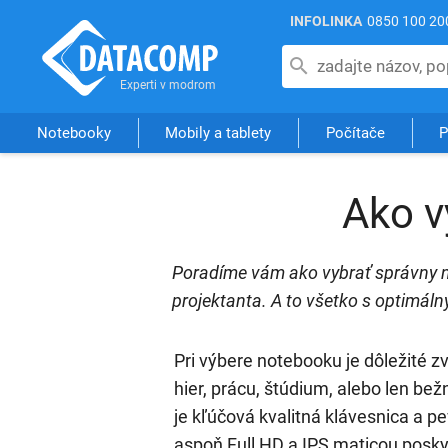
INFOLINKA
0850 100 20
Notebooky
Mobily a tablety
Počítače
P
Ako v
Poradíme vám ako vybrať správny no
projektanta. A to všetko s optimál
Pri výbere notebooku je dôležité zv
hier, prácu, štúdium, alebo len bež
je kľúčová kvalitná klávesnica a p
aspoň Full HD a IPS maticou poskyt