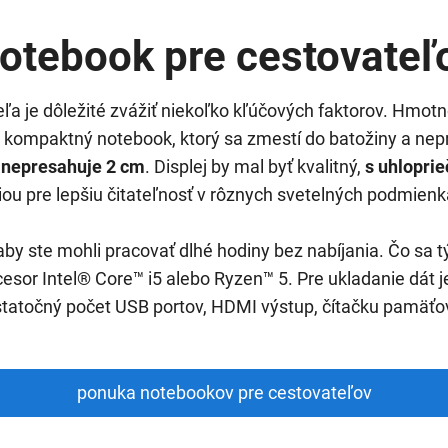
otebook pre cestovateľ
ľa je dôležité zvážiť niekoľko kľúčových faktorov. Hmot
 kompaktný notebook, ktorý sa zmestí do batožiny a nepri
 nepresahuje 2 cm
. Displej by mal byť kvalitný,
s uhloprie
ou pre lepšiu čitateľnosť v rôznych svetelných podmienk
aby ste mohli pracovať dlhé hodiny bez nabíjania. Čo sa 
esor Intel® Core™ i5 alebo Ryzen™ 5. Pre ukladanie dát 
atočný počet USB portov, HDMI výstup, čítačku pamäťový
ponuka notebookov pre cestovateľov