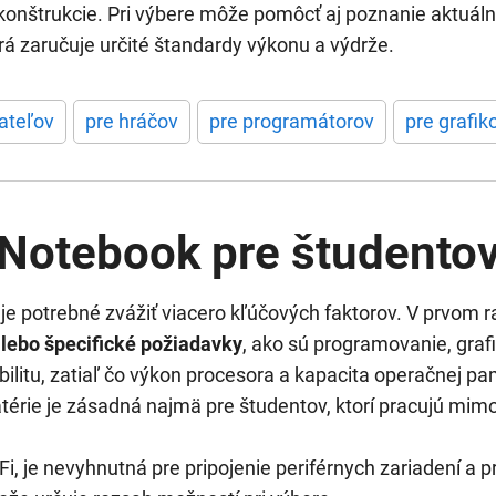
konštrukcie. Pri výbere môže pomôcť aj poznanie aktuálny
torá zaručuje určité štandardy výkonu a výdrže.
ateľov
pre hráčov
pre programátorov
pre grafik
Notebook pre študento
je potrebné zvážiť viacero kľúčových faktorov. V prvom 
 alebo špecifické požiadavky
, ako sú programovanie, grafi
ilitu, zatiaľ čo výkon procesora a kapacita operačnej p
atérie je zásadná najmä pre študentov, ktorí pracujú mi
Fi, je nevyhnutná pre pripojenie periférnych zariadení a p