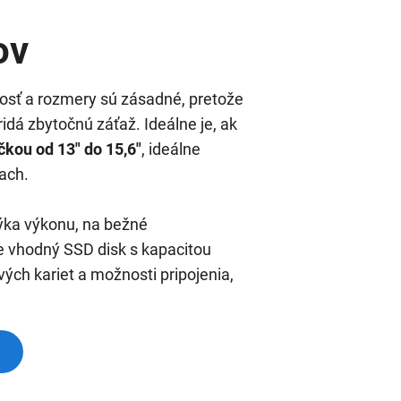
ov
nosť a rozmery sú zásadné, pretože
dá zbytočnú záťaž. Ideálne je, ak
čkou od 13" do 15,6"
, ideálne
ach.
týka výkonu, na bežné
je vhodný SSD disk s kapacitou
ch kariet a možnosti pripojenia,