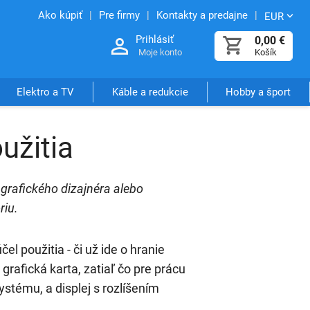
Ako kúpiť
Pre firmy
Kontakty a predajne
EUR
Prihlásiť
0,00
€
Moje konto
Košík
Elektro a TV
Káble a redukcie
Hobby a šport
užitia
grafického dizajnéra alebo
riu.
l použitia - či už ide o hranie
grafická karta, zatiaľ čo pre prácu
ystému, a displej s rozlíšením