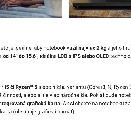
eto je ideálne, aby notebook vážil
najviac 2 kg
a jeho hrú
je
od 14" do 15,6"
, ideálne
LCD s IPS alebo OLED
technoló
™ i5 či Ryzen™ 5
alebo
nižšiu variantu (Core i3, N, Ryzen 
 činnosti, alebo aj tie viac náročnejšie. Pokiaľ bude not
integrovaná grafická karta.
Ak si chcete na notebooku zah
karta (obsahuje grafickú pamäť).