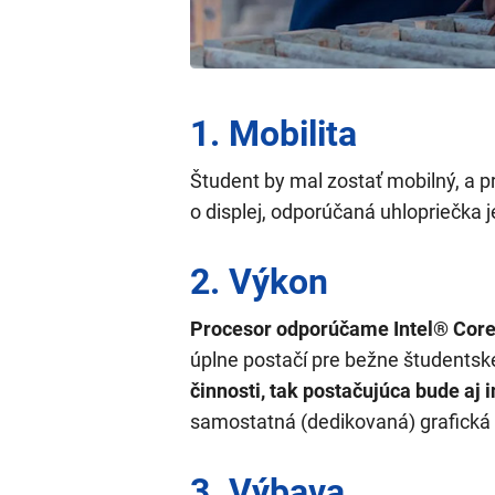
1. Mobilita
Študent by mal zostať mobilný, a pr
o displej, odporúčaná uhlopriečka 
2. Výkon
Procesor odporúčame Intel® Core
úplne postačí pre bežne študentské
činnosti, tak postačujúca bude aj 
samostatná (dedikovaná) grafická 
3. Výbava