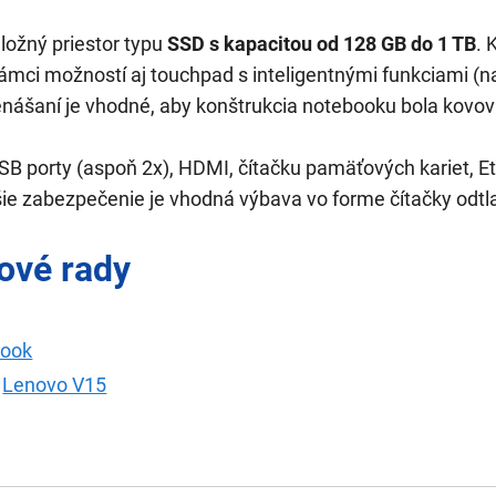
úložný priestor typu
SSD s kapacitou od 128 GB do 1 TB
. 
 rámci možností aj touchpad s inteligentnými funkciami (n
renášaní je vhodné, aby konštrukcia notebooku bola kovov
B porty (aspoň 2x), HDMI, čítačku pamäťových kariet, Eth
šie zabezpečenie je vhodná výbava vo forme čítačky odtl
ové rady
Book
/
Lenovo V15