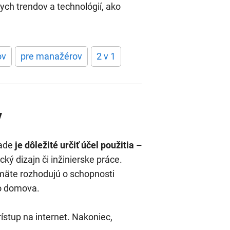
ch trendov a technológií, ako
ov
pre manažérov
2 v 1
v
rade
je dôležité určiť účel použitia –
cký dizajn či inžinierske práce.
amäte rozhodujú o schopnosti
mo domova.
rístup na internet. Nakoniec,