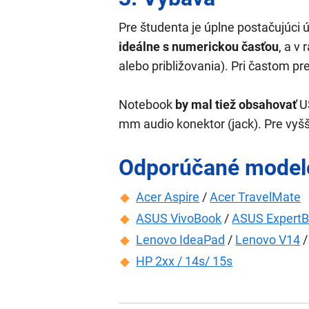
Pre študenta je úplne postačujúci 
ideálne s numerickou časťou
, a v
alebo približovania). Pri častom p
Notebook
by mal tiež obsahovať
US
mm audio konektor (jack). Pre vyš
Odporúčané model
Acer Aspire
/
Acer TravelMate
ASUS VivoBook
/
ASUS Expert
Lenovo IdeaPad
/
Lenovo V14
HP 2xx /
14s/ 15s