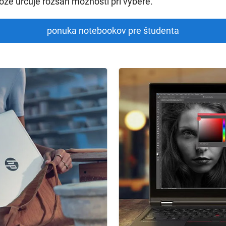
tože určuje rozsah možností pri výbere.
ponuka notebookov pre študenta