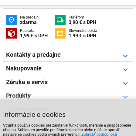
Na predajni
Kuriérom


zdarma
3,90 € s DPH
Packeta
Slovenská pošta


1,99 € s DPH
1,99 € s DPH
Kontakty a predajne
Nakupovanie
Záruka a servis
Produkty
Služby pre firmy
Informácie o cookies
Stránka používa cookies pre zaistenie funkčnosti, meranie a prispôsobenie



obsahu. Súhlasom povolíte používanie cookies alebo môžete upraviť
nastavenie cookies podľa svojích preferencií.
Zobraziť podrobnosti