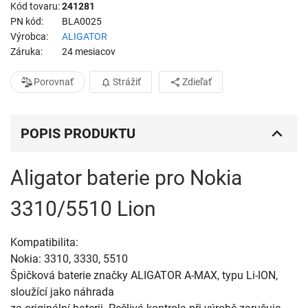
Kód tovaru
241281
PN kód
BLA0025
Výrobca
ALIGATOR
Záruka
24 mesiacov
Porovnať
Strážiť
Zdieľať
POPIS PRODUKTU
Aligator baterie pro Nokia
3310/5510 Lion
Kompatibilita: 

Nokia: 3310, 3330, 5510

Špičková baterie značky ALIGATOR A-MAX, typu Li-ION, 
sloužící jako náhrada 
