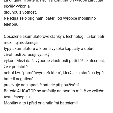
za originální baterii. Pečlivá kontrola při výrobě zaručuje 
skvělý výkon a 

dlouhou životnost. 

Nejedná se o originální baterii od výrobce mobilního 
telefonu. 

Obsažené akumulátorové články s technologií Li-Ion patří 
mezi nejmodernější 

typy akumulátorů a kromě vysoké kapacity a dobré 
životnosti zaručují vysoký 

výkon. Mezi další výborné vlastnosti patří též skutečnost, 
že v podstatě 

netrpí tzv. "paměťovým efektem", který se u starších typů 
baterií negativně 

projevuje na kapacitě baterie při používání. 

Baterie ALIGATOR se umístily na prvním místě ve velkém 
testu časopisu 

Mobility a to i před originálními bateriemi!