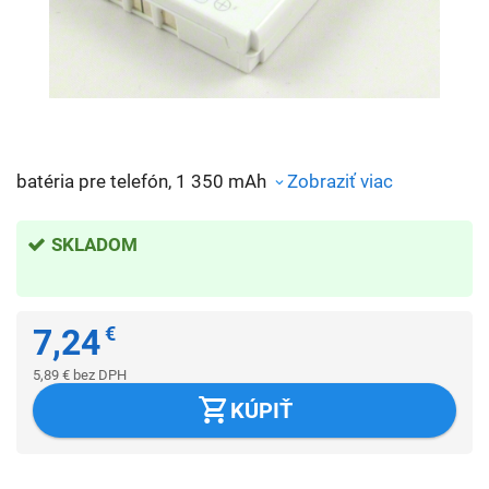
batéria pre telefón, 1 350 mAh
Zobraziť viac
SKLADOM
7,24
€
5,89
€
bez DPH
KÚPIŤ