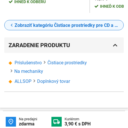
IHNEĎ K ODBERU
IHNEĎ K ODBE
Zobraziť kategóriu Čistiace prostriedky pre CD a DVD mechaniky
ZARADENIE PRODUKTU
Príslušenstvo
Čistiace prostriedky
Na mechaniky
ALLSOP
Doplnkový tovar
Na predajni
Kuriérom


zdarma
3,90 € s DPH