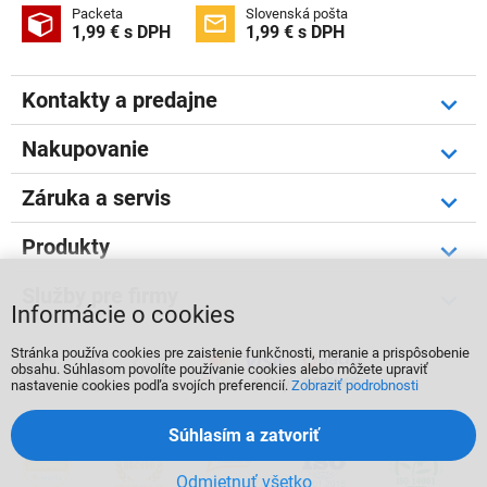
Packeta
Slovenská pošta


1,99 € s DPH
1,99 € s DPH
Kontakty a predajne
Nakupovanie
Záruka a servis
Produkty
Služby pre firmy
Informácie o cookies
Stránka používa cookies pre zaistenie funkčnosti, meranie a prispôsobenie



obsahu. Súhlasom povolíte používanie cookies alebo môžete upraviť
nastavenie cookies podľa svojích preferencií.
Zobraziť podrobnosti
Súhlasím a zatvoriť
Odmietnuť všetko