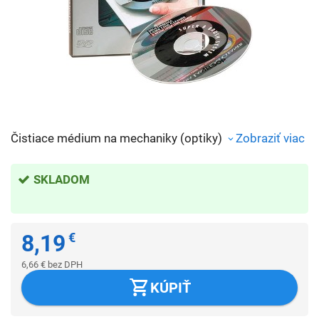
Čistiace médium na mechaniky (optiky)
Zobraziť viac
SKLADOM
8,19
€
6,66
€
bez DPH
KÚPIŤ