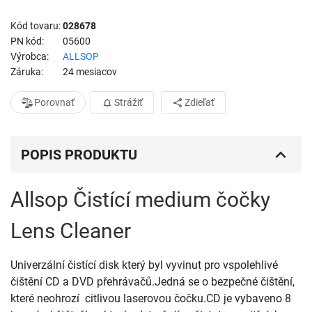
Kód tovaru
028678
PN kód
05600
Výrobca
ALLSOP
Záruka
24 mesiacov
Porovnať
Strážiť
Zdieľať
POPIS PRODUKTU
Allsop Čistící medium čočky
Lens Cleaner
Univerzální čistící disk který byl vyvinut pro vspolehlivé 
čištění CD a DVD přehrávačů.Jedná se o bezpečné čištění, 
které neohrozí  citlivou laserovou čočku.CD je vybaveno 8 