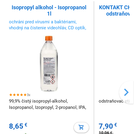
mechaniky
Isopropyl alkohol - Isopropanol
KONTAKT CHE
1l
odstraňovač
ochráni pred vírusmi a baktériami,
vhodný na čistenie videohláv, CD optík,
mobilných telefónov...
3x
99,9% čistý isopropyl-alkohol,
odstraňovač etiki
Isopropanol, Izopropyl, 2-propanol, IPA,
8,65
€
7,90
€
10,06
€