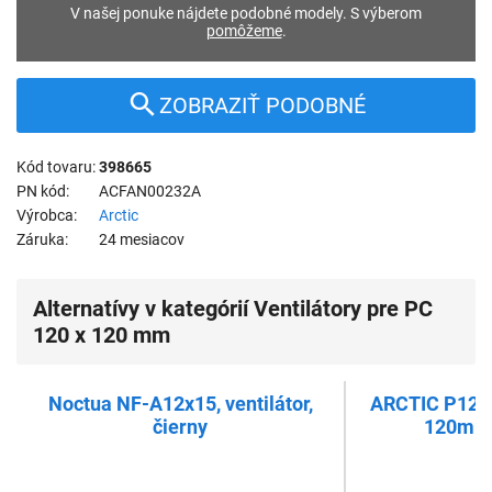
V našej ponuke nájdete podobné modely. S výberom
pomôžeme
.
ZOBRAZIŤ PODOBNÉ
Kód tovaru
398665
PN kód
ACFAN00232A
Výrobca
Arctic
Záruka
24 mesiacov
Alternatívy v kategórií Ventilátory pre PC
120 x 120 mm
Noctua NF-A12x15, ventilátor,
ARCTIC P12 Pr
čierny
120mm, 