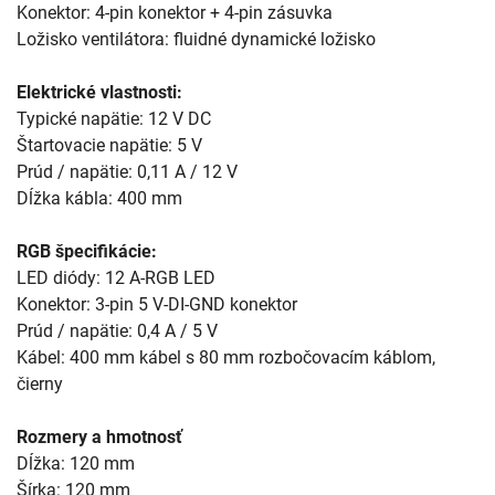
Konektor: 4-pin konektor + 4-pin zásuvka
Ložisko ventilátora: fluidné dynamické ložisko
Elektrické vlastnosti:
Typické napätie: 12 V DC
Štartovacie napätie: 5 V
Prúd / napätie: 0,11 A / 12 V
Dĺžka kábla: 400 mm
RGB špecifikácie:
LED diódy: 12 A-RGB LED
Konektor: 3-pin 5 V-DI-GND konektor
Prúd / napätie: 0,4 A / 5 V
Kábel: 400 mm kábel s 80 mm rozbočovacím káblom,
čierny
Rozmery a hmotnosť
Dĺžka: 120 mm
Šírka: 120 mm