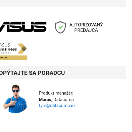
OPÝTAJTE SA PORADCU
Produkt manažér:
Maroš
, Datacomp
tym@datacomp.sk