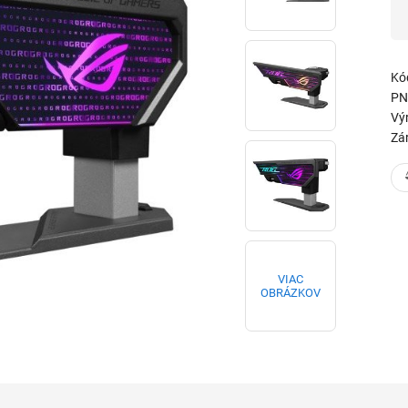
Kó
PN
Vý
Zá
VIAC
OBRÁZKOV