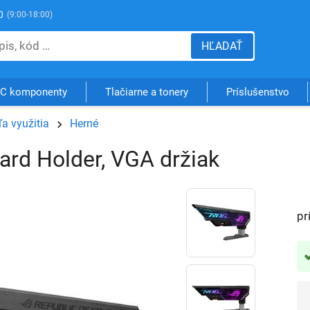
0
(9:00-18:00)
HĽADAŤ
C komponenty
Tlačiarne a tonery
Príslušenstvo
a využitia
Herné
rd Holder, VGA držiak
pr