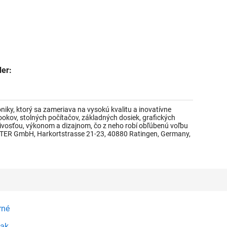
der:
iky, ktorý sa zameriava na vysokú kvalitu a inovatívne
okov, stolných počítačov, základných dosiek, grafických
ivosťou, výkonom a dizajnom, čo z neho robí obľúbenú voľbu
TER GmbH, Harkortstrasse 21-23, 40880 Ratingen, Germany,
rné
iak