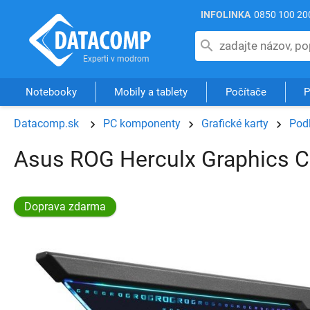
INFOLINKA
0850 100 20
Notebooky
Mobily a tablety
Počítače
P
Datacomp.sk
PC komponenty
Grafické karty
Podľ
Asus ROG Herculx Graphics Ca
Doprava zdarma