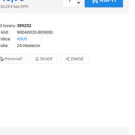
33,25
€
bez DPH
d tovaru
389252
 kód
90DA0020-B09000
robca
ASUS
ruka
24 mesiacov
Porovnať
Strážiť
Zdieľať