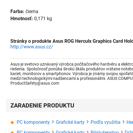
Farba:
čierna
Hmotnosť:
0,171 kg
Stránky o produkte Asus ROG Herculx Graphics Card Hol
http://www.asus.cz/
Asus je svetovo uznávaný výrobca počítačového hardvéru a elektron
riešenia. Spoločnosť ponúka širokú škálu produktov vrátane notebo
kariet, monitorov a smartphonov. Výrobca je známy svojou spoľahl
medzi technologickými nadšencami a profesionálmi. ASUS COMPU
ProductSafety@asus.com
ZARADENIE PRODUKTU
PC komponenty
Grafické karty
Podľa využitia
He
PC komponenty
Grafické karty
Príslušenstvo
Drž