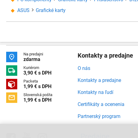
ASUS
Grafické karty
Na predajni
Kontakty a predajne

zdarma
Kuriérom
O nás

3,90 € s DPH
Kontakty a predajne
Packeta

1,99 € s DPH
Kontakty na ľudí
Slovenská pošta

1,99 € s DPH
Certifikáty a ocenenia
Partnerský program



Predajne