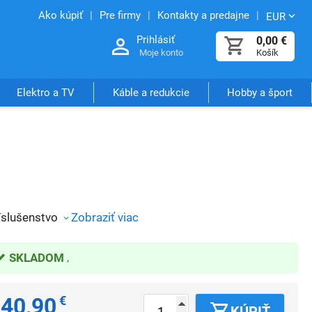
Ako kúpiť
Pre firmy
Kontakty a predajne
EUR
Prihlásiť
0,00
€
Moje konto
Košík
Elektro a TV
Káble a redukcie
Hobby a šport
íslušenstvo
Zobraziť viac
SKLADOM
40,90
€
KÚPIŤ