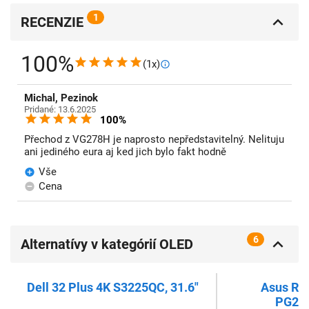
1
RECENZIE
100%
(1x)
Michal, Pezinok
Pridané: 13.6.2025
100%
Přechod z VG278H je naprosto nepředstavitelný. Nelituju
ani jediného eura aj ked jich bylo fakt hodně
Vše
Cena
6
Alternatívy v kategórií OLED
monitory
Dell 32 Plus 4K S3225QC, 31.6"
Asus RO
PG27