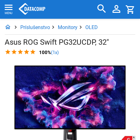
Príslušenstvo
Monitory
OLED
Asus ROG Swift PG32UCDP, 32"
100%
(1x)