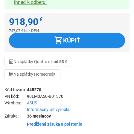
ihneď k odberu
918,90
€
747,07
€
bez DPH
KÚPIŤ
Na splátky Quatro už
od 53 €
Na splátky Homecredit
Kód tovaru
445270
PN kód
90LM0A50-B01370
Výrobca
ASUS
Informačný list výrobku
Záruka
36 mesiacov
Predĺžená záruka a poistenie