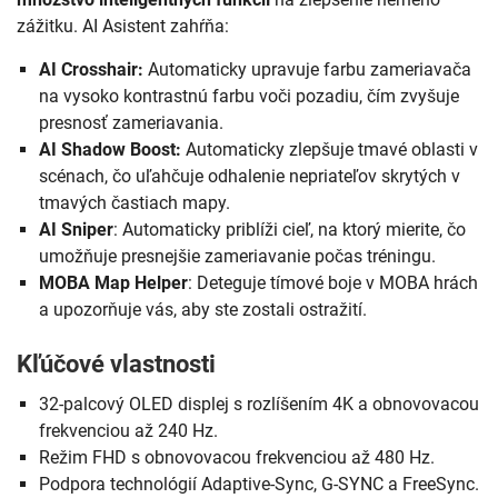
zážitku. AI Asistent zahŕňa:
AI Crosshair:
Automaticky upravuje farbu zameriavača
na vysoko kontrastnú farbu voči pozadiu, čím zvyšuje
presnosť zameriavania.
AI Shadow Boost:
Automaticky zlepšuje tmavé oblasti v
scénach, čo uľahčuje odhalenie nepriateľov skrytých v
tmavých častiach mapy.
AI Sniper
: Automaticky priblíži cieľ, na ktorý mierite, čo
umožňuje presnejšie zameriavanie počas tréningu.
MOBA Map Helper
: Deteguje tímové boje v MOBA hrách
a upozorňuje vás, aby ste zostali ostražití.
Kľúčové vlastnosti
32-palcový OLED displej s rozlíšením 4K a obnovovacou
frekvenciou až 240 Hz.
Režim FHD s obnovovacou frekvenciou až 480 Hz.
Podpora technológií Adaptive-Sync, G-SYNC a FreeSync.