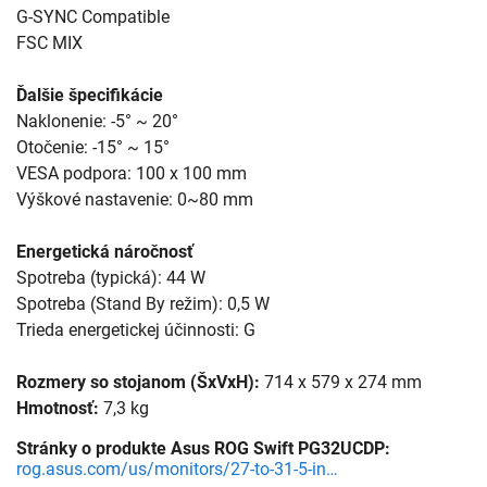
G-SYNC Compatible
FSC MIX
Ďalšie špecifikácie
Naklonenie: -5° ~ 20°
Otočenie: -15° ~ 15°
VESA podpora: 100 x 100 mm
Výškové nastavenie: 0~80 mm
Energetická náročnosť
Spotreba (typická): 44 W
Spotreba (Stand By režim): 0,5 W
Trieda energetickej účinnosti: G
Rozmery so stojanom (ŠxVxH):
714 x 579 x 274 mm
Hmotnosť:
7,3 kg
Stránky o produkte Asus ROG Swift PG32UCDP:
rog.asus.com/us/monitors/27-to-31-5-inches/rog-swift-oled-pg32ucdp/