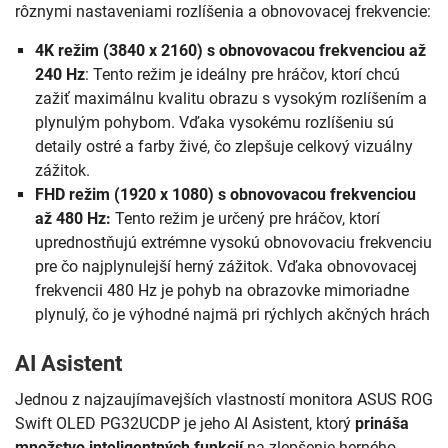
rôznymi nastaveniami rozlíšenia a obnovovacej frekvencie:
4K režim (3840 x 2160) s obnovovacou frekvenciou až
240 Hz
: Tento režim je ideálny pre hráčov, ktorí chcú
zažiť maximálnu kvalitu obrazu s vysokým rozlíšením a
plynulým pohybom. Vďaka vysokému rozlíšeniu sú
detaily ostré a farby živé, čo zlepšuje celkový vizuálny
zážitok.
FHD režim (1920 x 1080) s obnovovacou frekvenciou
až 480 Hz:
Tento režim je určený pre hráčov, ktorí
uprednostňujú extrémne vysokú obnovovaciu frekvenciu
pre čo najplynulejší herný zážitok. Vďaka obnovovacej
frekvencii 480 Hz je pohyb na obrazovke mimoriadne
plynulý, čo je výhodné najmä pri rýchlych akčných hrách
AI Asistent
Jednou z najzaujímavejších vlastností monitora ASUS ROG
Swift OLED PG32UCDP je jeho AI Asistent, ktorý
prináša
množstvo inteligentných funkcií
na zlepšenie herného