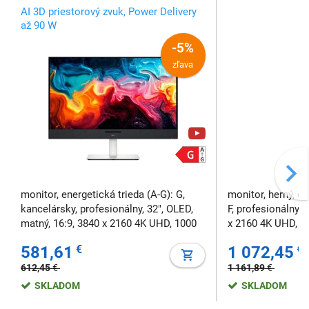
AI 3D priestorový zvuk, Power Delivery
až 90 W
-5%
zľava
monitor, energetická trieda (A-G): G,
monitor, herný, en
kancelársky, profesionálny, 32", OLED,
F, profesionálny, 
matný, 16:9, 3840 x 2160 4K UHD, 1000
x 2160 4K UHD, 1
cd/m2, 0,03 ms, FreeSync, Repro, VESA,
FreeSync, bez rep
581,61
€
1 072,45
€
frekvencia 120 Hz
frekvencia 240 H
612,45
€
1 161,89
€
SKLADOM
SKLADOM