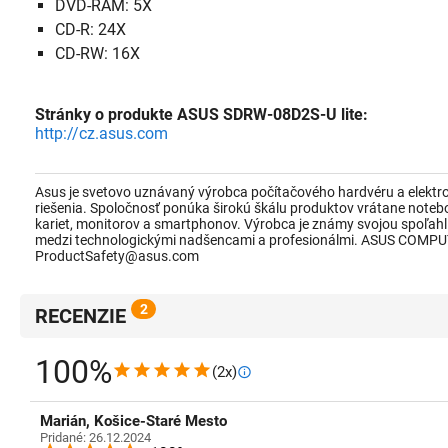
DVD-RAM: 5X
CD-R: 24X
CD-RW: 16X
Stránky o produkte ASUS SDRW-08D2S-U lite:
http://cz.asus.com
Asus je svetovo uznávaný výrobca počítačového hardvéru a elektron
riešenia. Spoločnosť ponúka širokú škálu produktov vrátane notebo
kariet, monitorov a smartphonov. Výrobca je známy svojou spoľahl
medzi technologickými nadšencami a profesionálmi. ASUS COMPU
ProductSafety@asus.com
2
RECENZIE
100%
(2x)
Marián, Košice-Staré Mesto
Pridané: 26.12.2024