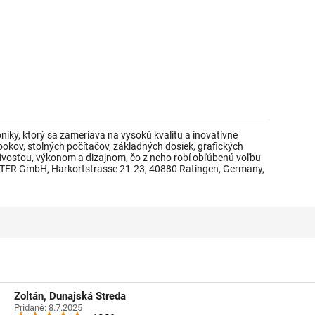
iky, ktorý sa zameriava na vysokú kvalitu a inovatívne
okov, stolných počítačov, základných dosiek, grafických
ivosťou, výkonom a dizajnom, čo z neho robí obľúbenú voľbu
TER GmbH, Harkortstrasse 21-23, 40880 Ratingen, Germany,
Zoltán, Dunajská Streda
Pridané: 8.7.2025