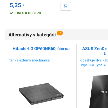
5,35
€
IHNEĎ K ODBERU
7
Alternatívy v kategórií
Hitachi-LG GP60NB60, čierna
ASUS ZenDr
U,
tenká externá mechanika
obsahuje dva káb
Type-C a Type-A