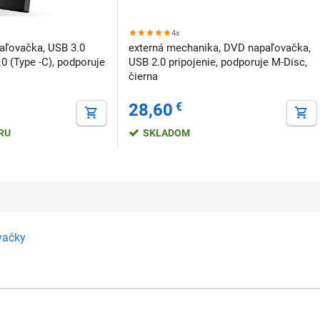
4x
aľovačka, USB 3.0
externá mechanika, DVD napaľovačka,
.0 (Type -C), podporuje
USB 2.0 pripojenie, podporuje M-Disc,
čierna
28,60
€
ERU
SKLADOM
vačky