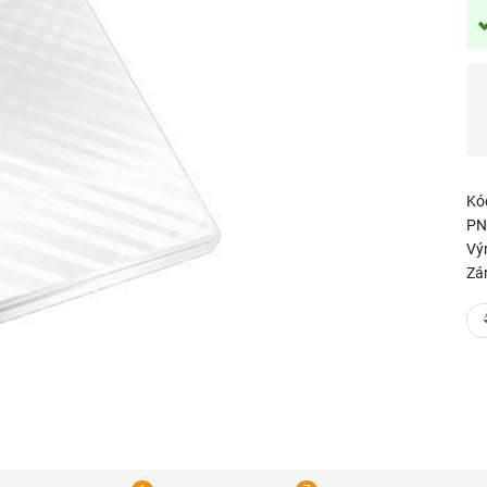
Kó
PN
Vý
Zá