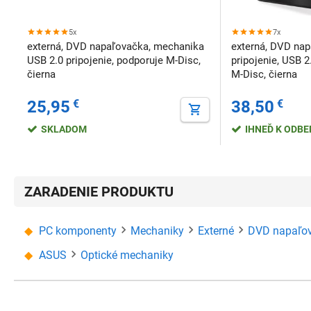
5x
7x
externá, DVD napaľovačka, mechanika
externá, DVD nap
USB 2.0 pripojenie, podporuje M-Disc,
pripojenie, USB 2
čierna
M-Disc, čierna
25,95
€
38,50
€
SKLADOM
IHNEĎ K ODB
ZARADENIE PRODUKTU
PC komponenty
Mechaniky
Externé
DVD napaľo
ASUS
Optické mechaniky