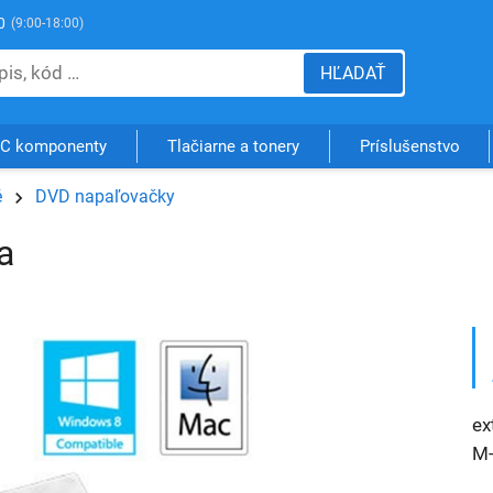
0
(9:00-18:00)
HĽADAŤ
C komponenty
Tlačiarne a tonery
Príslušenstvo
é
DVD napaľovačky
a
ex
M-