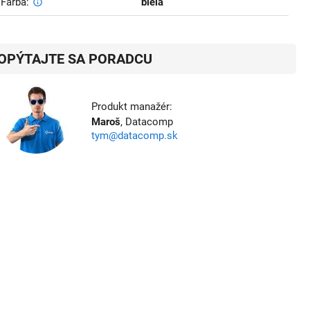
Farba
biela
OPÝTAJTE SA PORADCU
Produkt manažér:
Maroš
, Datacomp
tym@datacomp.sk