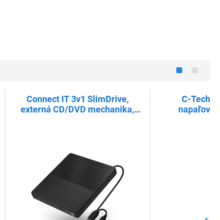
Connect IT 3v1 SlimDrive,
C-Tech e
externá CD/DVD mechanika,
napaľovač
USB-C/USB-A