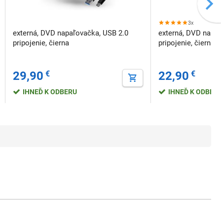
3x
externá, DVD napaľovačka, USB 2.0
externá, DVD napa
pripojenie, čierna
pripojenie, čierna
29,90
€
22,90
€
IHNEĎ K ODBERU
IHNEĎ K ODBER