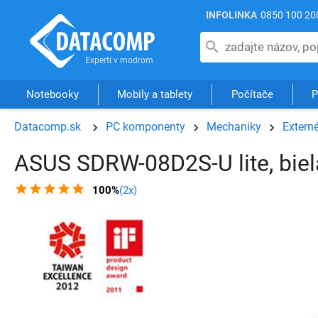
INFOLINKA
0850 100 20
Notebooky
Mobily a tablety
Počítače
P
Datacomp.sk
PC komponenty
Mechaniky
Extern
ASUS SDRW-08D2S-U lite, biel
100%
(2x)