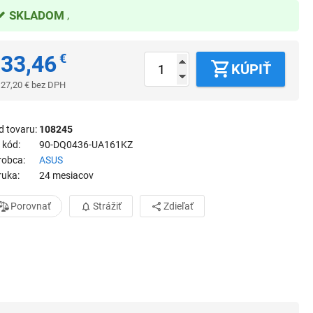
SKLADOM
33,46
€
KÚPIŤ
27,20
€
bez DPH
d tovaru
108245
 kód
90-DQ0436-UA161KZ
robca
ASUS
ruka
24 mesiacov
Porovnať
Strážiť
Zdieľať