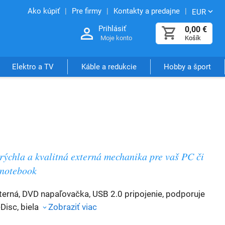
Ako kúpiť
Pre firmy
Kontakty a predajne
EUR
Prihlásiť
0,00
€
Moje konto
Košík
Elektro a TV
Káble a redukcie
Hobby a šport
rýchla a kvalitná externá mechanika pre vaš PC či
notebook
terná, DVD napaľovačka, USB 2.0 pripojenie, podporuje
Disc, biela
Zobraziť viac