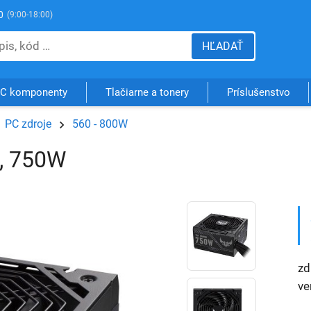
0
(9:00-18:00)
HĽADAŤ
C komponenty
Tlačiarne a tonery
Príslušenstvo
PC zdroje
560 - 800W
, 750W
zd
ve