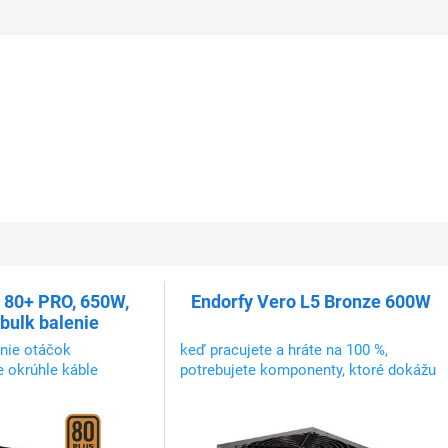
80+ PRO, 650W,
Endorfy Vero L5 Bronze 600W
 bulk balenie
enie otáčok
keď pracujete a hráte na 100 %,
ne okrúhle káble
potrebujete komponenty, ktoré dokážu
držať krok s vaším počítačom bez
toho, aby ste sa zapotili