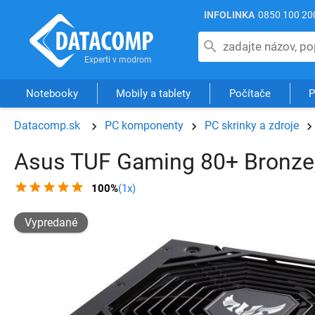
INFOLINKA
0850 100 20
Notebooky
Mobily a tablety
Počítače
P
Datacomp.sk
PC komponenty
PC skrinky a zdroje
Asus TUF Gaming 80+ Bronze
100%
(1x)
Vypredané