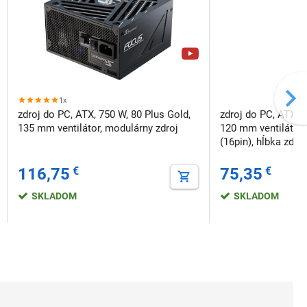
1x
zdroj do PC, ATX, 750 W, 80 Plus Gold,
zdroj do PC, ATX, 7
135 mm ventilátor, modulárny zdroj
120 mm ventilátor
(16pin), hĺbka zdr
116,75
€
75,35
€
SKLADOM
SKLADOM