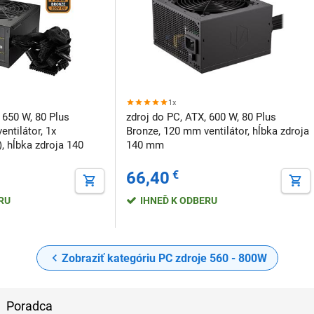
1x
 650 W, 80 Plus
zdroj do PC, ATX, 600 W, 80 Plus
ntilátor, 1x
Bronze, 120 mm ventilátor, hĺbka zdroja
 hĺbka zdroja 140
140 mm
66,40
€
ERU
IHNEĎ K ODBERU
Zobraziť kategóriu PC zdroje 560 - 800W
Poradca