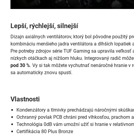
Lepší, rýchlejší, silnejší
Dizajn axiálnych ventilátorov, ktorý bol pôvodne použitý p
kombináciu menšieho jadra ventilátora a dlhších lopatiek a
Pre potreby zdrojov série TUF Gaming sa upravila veľkosť
nízkych otáčkach aj nižšom hluku. Integrovaný radič môže 
pod 30 %
. Vy si tak môžete vychutnať nenáročné hranie v r
sa automaticky znovu spustí.
Vlastnosti
Kondenzátory a tlmivky prechádzajú náročnými skúška
Ochranný povlak PCB chráni pred vlhkosťou, prachom a
Technológia 0dB vám umožní užiť si hranie v relatívnom
Certifikácia 80 Plus Bronze