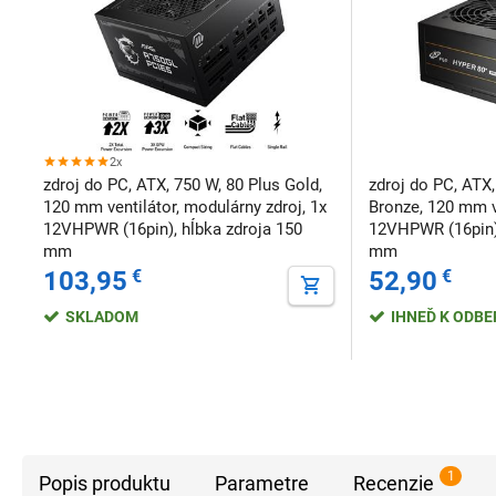
2x
zdroj do PC, ATX, 750 W, 80 Plus Gold,
zdroj do PC, ATX,
120 mm ventilátor, modulárny zdroj, 1x
Bronze, 120 mm ve
12VHPWR (16pin), hĺbka zdroja 150
12VHPWR (16pin),
mm
mm
103,95
€
52,90
€
SKLADOM
IHNEĎ K ODB
1
Popis produktu
Parametre
Recenzie