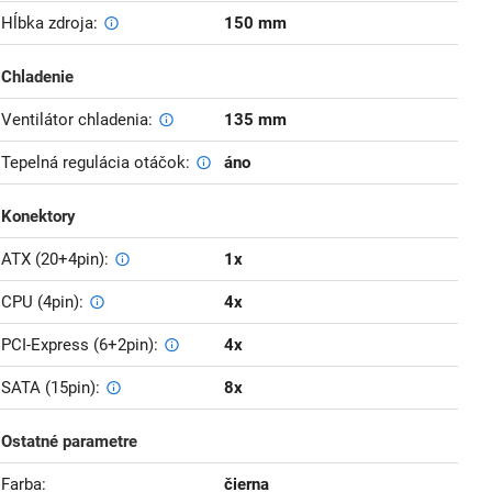
Hĺbka zdroja
150 mm
Chladenie
Ventilátor chladenia
135 mm
Tepelná regulácia otáčok
áno
Konektory
ATX (20+4pin)
1x
CPU (4pin)
4x
PCI-Express (6+2pin)
4x
SATA (15pin)
8x
Ostatné parametre
Farba
čierna