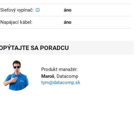
Sieťový vypínač
áno
Napájací kábel
áno
OPÝTAJTE SA PORADCU
Produkt manažér:
Maroš
, Datacomp
tym@datacomp.sk