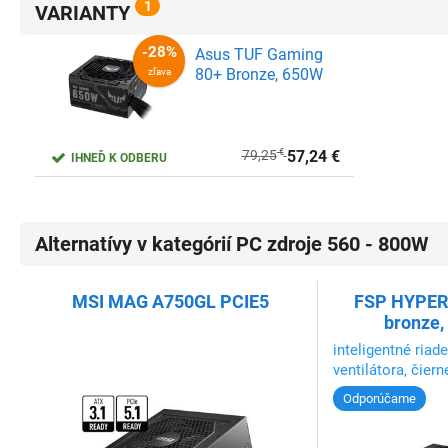
1
VARIANTY
Asus TUF Gaming
80+ Bronze, 650W
79,25
€
57,24
€
IHNEĎ K ODBERU
Alternatívy v kategórií PC zdroje 560 - 800W
-28%
MSI MAG A750GL PCIE5
FSP HYPER 
zľava
bronze,
inteligentné riad
ventilátora, čier
Odporúčame