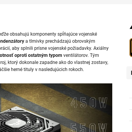
keďže obsahujú komponenty spĺňajúce vojenské
ondenzátory
a tlmivky prechádzajú obrovským
ácií, aby splnili prísne vojenské požiadavky. Axiálny
votnosť oproti ostatným typom
ventilátorov. Tým
roj, ktorý dokonale zapadne ako do vlastnej zostavy,
čšie herné tituly v nasledujúcich rokoch.