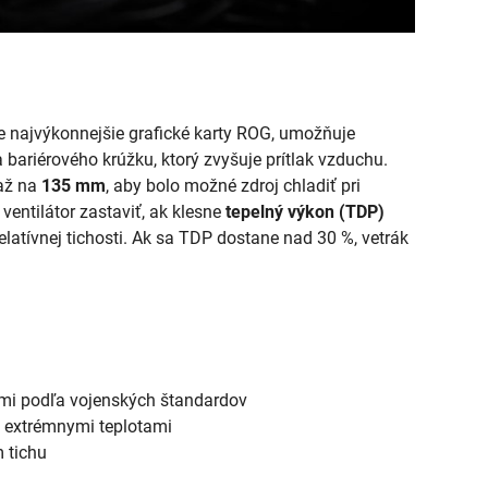
re najvýkonnejšie grafické karty ROG, umožňuje
 bariérového krúžku, ktorý zvyšuje prítlak vzduchu.
 až na
135 mm
, aby bolo možné zdroj chladiť pri
ventilátor zastaviť, ak klesne
tepelný výkon (TDP)
elatívnej tichosti. Ak sa TDP dostane nad 30 %, vetrák
mi podľa vojenských štandardov
 extrémnymi teplotami
 tichu