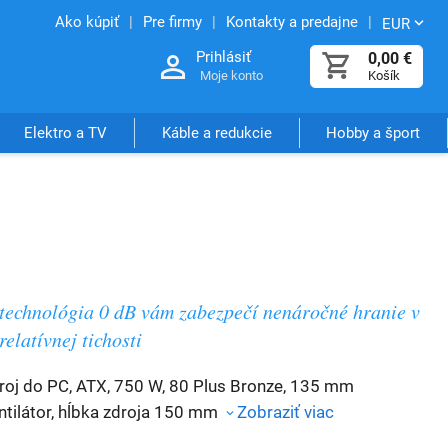
Ako kúpiť
Pre firmy
Kontakty a predajne
EUR
Prihlásiť
0,00
€
Moje konto
Košík
Elektro a TV
Káble a redukcie
Hobby a šport
technológia 0 dB vám zabezpečí nenáročné hranie v
relatívnej tichosti
roj do PC, ATX, 750 W, 80 Plus Bronze, 135 mm
ntilátor, hĺbka zdroja 150 mm
Zobraziť viac