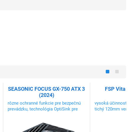
SEASONIC FOCUS GX-750 ATX 3
FSP Vita G
(2024)
rôzne ochranné funkcie pre bezpečnú
vysoká účinnosť v z
prevádzku, technológia OptiSink pre
tichý 120mm ventil
lepší odvod tepla
životnosťou, mäkk
káble