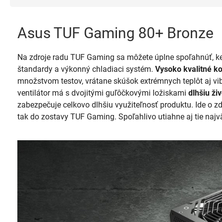
Asus TUF Gaming 80+ Bronze
Na zdroje radu TUF Gaming sa môžete úplne spoľahnúť, 
štandardy a výkonný chladiaci systém.
Vysoko kvalitné k
množstvom testov, vrátane skúšok extrémnych teplôt aj vibr
ventilátor má s dvojitými guľôčkovými ložiskami
dlhšiu ži
zabezpečuje celkovo dlhšiu využiteľnosť produktu. Ide o zd
tak do zostavy TUF Gaming. Spoľahlivo utiahne aj tie najvä