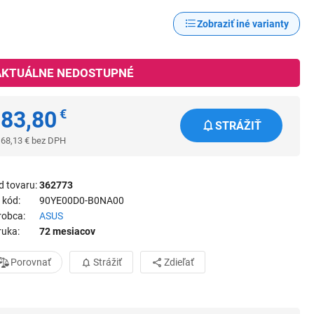
Zobraziť iné varianty
AKTUÁLNE NEDOSTUPNÉ
83,80
€
STRÁŽIŤ
68,13
€
bez DPH
d tovaru
362773
 kód
90YE00D0-B0NA00
robca
ASUS
ruka
72 mesiacov
Porovnať
Strážiť
Zdieľať