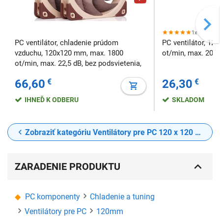
1x
PC ventilátor, chladenie prúdom
PC ventilátor, 1
vzduchu, 120x120 mm, max. 1800
ot/min, max. 20 
ot/min, max. 22,5 dB, bez podsvietenia,
4pin, 12V, PWM, bez podsvietenia
66,60
€
26,30
€
IHNEĎ K ODBERU
SKLADOM
Zobraziť kategóriu Ventilátory pre PC 120 x 120 mm
ZARADENIE PRODUKTU
PC komponenty
Chladenie a tuning
Ventilátory pre PC
120mm