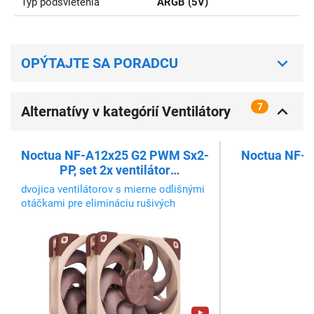
Typ podsvietenia
ARGB (5V)
OPÝTAJTE SA PORADCU
7
Alternatívy v kategórií Ventilátory
pre PC 120 x 120 mm
Noctua NF-A12x25 G2 PWM Sx2-
Noctua NF-
PP, set 2x ventilátor
120x120x25mm
dvojica ventilátorov s mierne odlišnými
otáčkami pre elimináciu rušivých
zvukov