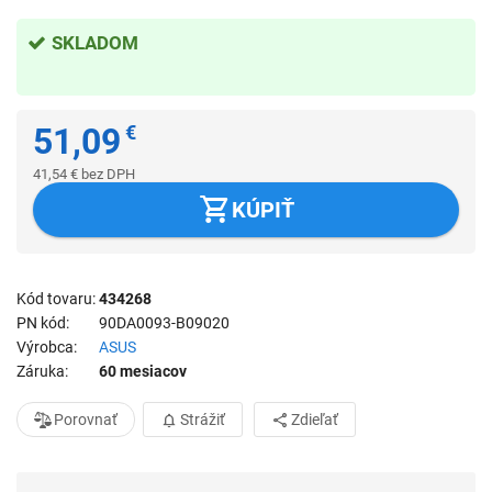
SKLADOM
51,09
€
41,54
€
bez DPH
KÚPIŤ
Kód tovaru
434268
PN kód
90DA0093-B09020
Výrobca
ASUS
Záruka
60 mesiacov
Porovnať
Strážiť
Zdieľať