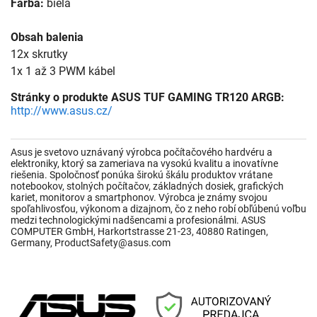
Farba:
biela
Obsah balenia
12x skrutky
1x 1 až 3 PWM kábel
Stránky o produkte ASUS TUF GAMING TR120 ARGB:
http://www.asus.cz/
Asus je svetovo uznávaný výrobca počítačového hardvéru a
elektroniky, ktorý sa zameriava na vysokú kvalitu a inovatívne
riešenia. Spoločnosť ponúka širokú škálu produktov vrátane
notebookov, stolných počítačov, základných dosiek, grafických
kariet, monitorov a smartphonov. Výrobca je známy svojou
spoľahlivosťou, výkonom a dizajnom, čo z neho robí obľúbenú voľbu
medzi technologickými nadšencami a profesionálmi. ASUS
COMPUTER GmbH, Harkortstrasse 21-23, 40880 Ratingen,
Germany, ProductSafety@asus.com