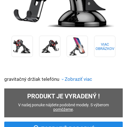
VIAC
OBRÁZKOV
gravitačný držiak telefónu
Zobraziť viac
PRODUKT JE VYRADENÝ !
V našej ponuke nájdete podobné modely. S výberom
pomôžeme
.