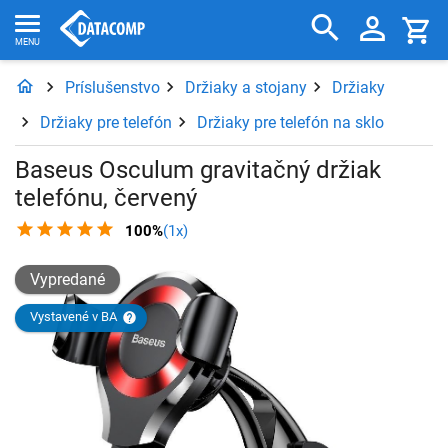
Príslušenstvo
Držiaky a stojany
Držiaky
Držiaky pre telefón
Držiaky pre telefón na sklo
Baseus Osculum gravitačný držiak
telefónu, červený
100%
(1x)
Vypredané
Vystavené v BA