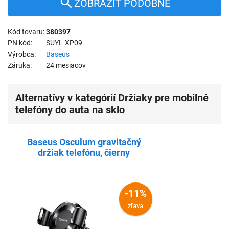
ZOBRAZIŤ PODOBNÉ
Kód tovaru
380397
PN kód
SUYL-XP09
Výrobca
Baseus
Záruka
24 mesiacov
Alternatívy v kategórií Držiaky pre mobilné
telefóny do auta na sklo
Baseus Osculum gravitačný
držiak telefónu, čierny
-11%
zľava