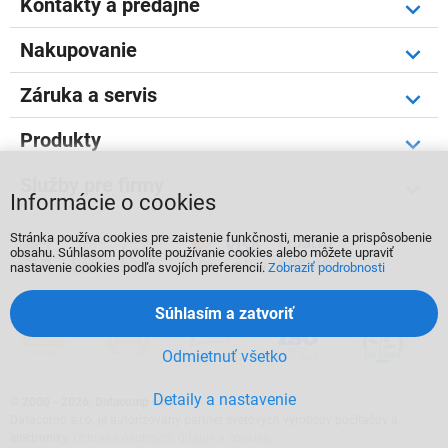
Kontakty a predajne
Nakupovanie
Záruka a servis
Produkty
Služby pre firmy
Informácie o cookies
Stránka používa cookies pre zaistenie funkčnosti, meranie a prispôsobenie



obsahu. Súhlasom povolíte používanie cookies alebo môžete upraviť
nastavenie cookies podľa svojích preferencií.
Zobraziť podrobnosti
Súhlasím a zatvoriť
Odmietnuť všetko
Detaily a nastavenie
©
2000 - 2026, Datacomp s.r.o.
Datacomp s.r.o. je autorizovaný partner svetových výrobcov počítačov a
elektroniky.
Ochrana osobných údajov a cookies
.