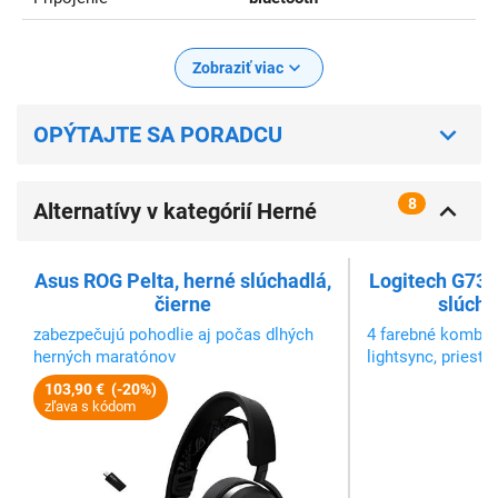
Zobraziť viac
OPÝTAJTE SA PORADCU
8
Alternatívy v kategórií Herné
slúchadlá
Asus ROG Pelta, herné slúchadlá,
Logitech G733
čierne
slúcha
zabezpečujú pohodlie aj počas dlhých
4 farebné kombiná
herných maratónov
lightsync, priesto
103,90 € (-20%)
zľava s kódom