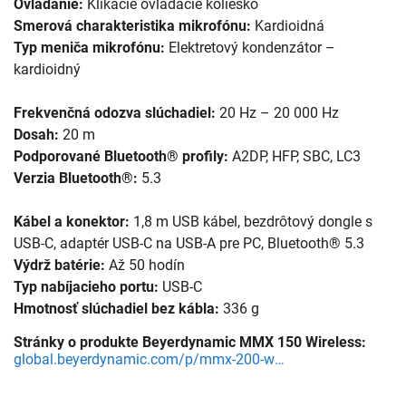
Ovládanie:
Klikacie ovládacie koliesko
Smerová charakteristika mikrofónu:
Kardioidná
Typ meniča mikrofónu:
Elektretový kondenzátor –
kardioidný
Frekvenčná odozva slúchadiel:
20 Hz – 20 000 Hz
Dosah:
20 m
Podporované Bluetooth® profily:
A2DP, HFP, SBC, LC3
Verzia Bluetooth®:
5.3
Kábel a konektor:
1,8 m USB kábel, bezdrôtový dongle s
USB-C, adaptér USB-C na USB-A pre PC, Bluetooth® 5.3
Výdrž batérie:
Až 50 hodín
Typ nabíjacieho portu:
USB-C
Hmotnosť slúchadiel bez kábla:
336 g
Stránky o produkte Beyerdynamic MMX 150 Wireless:
global.beyerdynamic.com/p/mmx-200-wireless