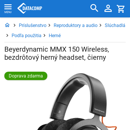
Príslušenstvo
Reproduktory a audio
Slúchadlá
Podľa použitia
Herné
Beyerdynamic MMX 150 Wireless,
bezdrôtový herný headset, čierny
Doprava zdarma