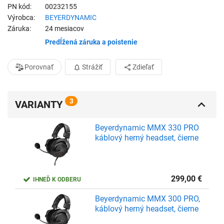
PN kód
00232155
Výrobca
BEYERDYNAMIC
Záruka
24 mesiacov
Predĺžená záruka a poistenie
Porovnať
Strážiť
Zdieľať
3
VARIANTY
Beyerdynamic MMX 330 PRO
káblový herný headset, čierne
299,00
€
IHNEĎ K ODBERU
Beyerdynamic MMX 300 PRO,
káblový herný headset, čierne