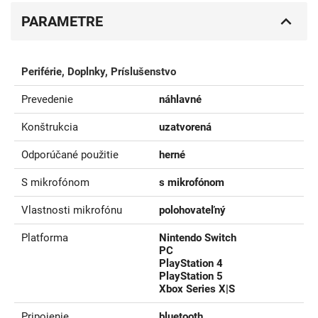
PARAMETRE
Periférie, Doplnky, Príslušenstvo
Prevedenie
náhlavné
Konštrukcia
uzatvorená
Odporúčané použitie
herné
S mikrofónom
s mikrofónom
Vlastnosti mikrofónu
polohovateľný
Platforma
Nintendo Switch
PC
PlayStation 4
PlayStation 5
Xbox Series X|S
Pripojenie
bluetooth