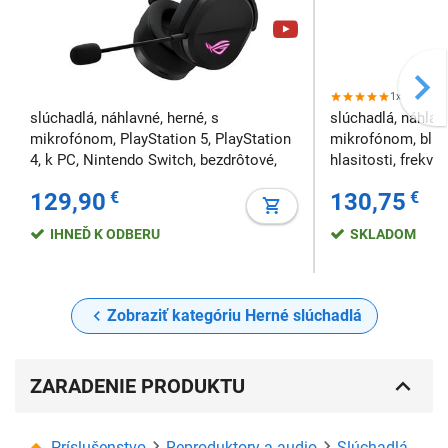
1x
slúchadlá, náhlavné, herné, s
slúchadlá, náhlavn
mikrofónom, PlayStation 5, PlayStation
mikrofónom, blue
4, k PC, Nintendo Switch, bezdrôtové,
hlasitosti, frekve
ovládanie hlasitosti
kHz, citlivosť: 90
129,90
€
130,75
€
IHNEĎ K ODBERU
SKLADOM
Zobraziť kategóriu Herné slúchadlá
ZARADENIE PRODUKTU
Príslušenstvo
Reproduktory a audio
Slúchadlá