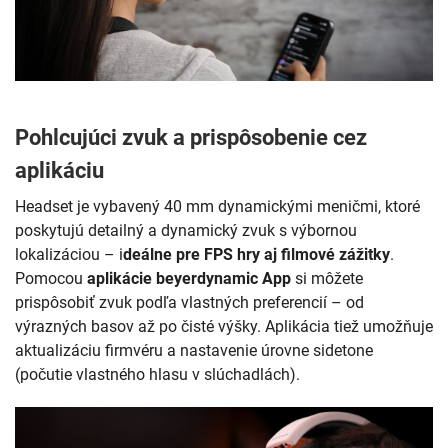
Pohlcujúci zvuk a prispôsobenie cez
aplikáciu
Headset je vybavený 40 mm dynamickými meničmi, ktoré
poskytujú detailný a dynamický zvuk s výbornou
lokalizáciou – i
deálne pre FPS hry aj filmové zážitky
.
Pomocou
aplikácie beyerdynamic App
si môžete
prispôsobiť zvuk podľa vlastných preferencií – od
výrazných basov až po čisté výšky. Aplikácia tiež umožňuje
aktualizáciu firmvéru a nastavenie úrovne sidetone
(počutie vlastného hlasu v slúchadlách).