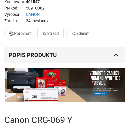
Kód tovaru
401547
PN kód
5091C002
Výrobca
CANON
Záruka
24 mesiacov
Porovnať
Strážiť
Zdieľať
POPIS PRODUKTU
Canon CRG-069 Y