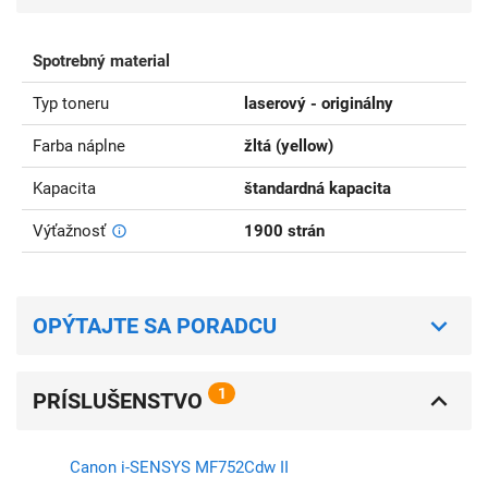
Spotrebný material
Typ toneru
laserový - originálny
Farba náplne
žltá (yellow)
Kapacita
štandardná kapacita
Výťažnosť
1900 strán
OPÝTAJTE SA PORADCU
1
PRÍSLUŠENSTVO
Canon i-SENSYS MF752Cdw II