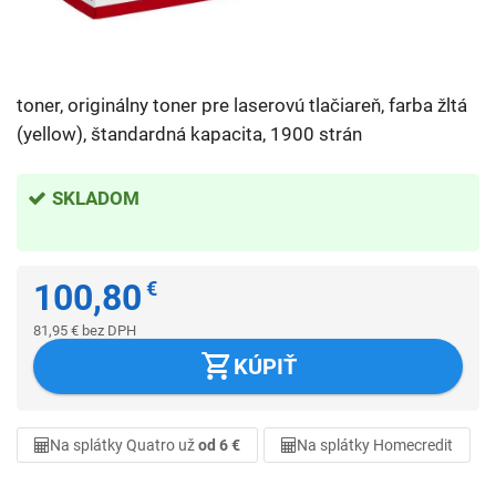
toner, originálny toner pre laserovú tlačiareň, farba žltá
(yellow), štandardná kapacita, 1900 strán
SKLADOM
100,80
€
81,95
€
bez DPH
KÚPIŤ
Na splátky Quatro už
od 6 €
Na splátky Homecredit