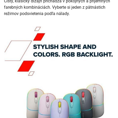
Čistý, klasický dizajn prichádza v pokojných a príjemných
farebných kombináciách. Vyberte si jeden z pätnástich
režimov podsvietenia podľa nálady.