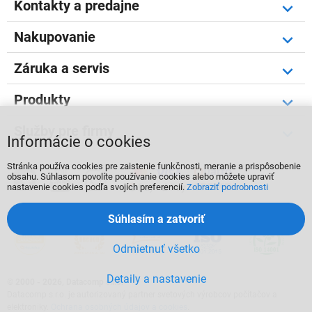
Kontakty a predajne
Nakupovanie
Záruka a servis
Produkty
Služby pre firmy
Informácie o cookies
Stránka používa cookies pre zaistenie funkčnosti, meranie a prispôsobenie



obsahu. Súhlasom povolíte používanie cookies alebo môžete upraviť
nastavenie cookies podľa svojích preferencií.
Zobraziť podrobnosti
Súhlasím a zatvoriť
Odmietnuť všetko
Detaily a nastavenie
©
2000 - 2026, Datacomp s.r.o.
Datacomp s.r.o. je autorizovaný partner svetových výrobcov počítačov a
elektroniky.
Ochrana osobných údajov a cookies
.