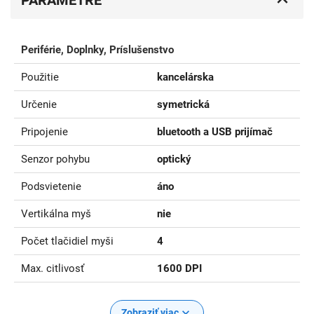
PARAMETRE
Periférie, Doplnky, Príslušenstvo
Použitie
kancelárska
Určenie
symetrická
Pripojenie
bluetooth a USB prijímač
Senzor pohybu
optický
Podsvietenie
áno
Vertikálna myš
nie
Počet tlačidiel myši
4
Max. citlivosť
1600 DPI
Zobraziť viac