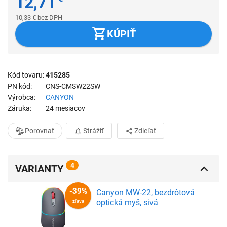
12,71
10,33
€
bez DPH
KÚPIŤ
Kód tovaru
415285
PN kód
CNS-CMSW22SW
Výrobca
CANYON
Záruka
24 mesiacov
Porovnať
Strážiť
Zdieľať
4
VARIANTY
Canyon MW-22, bezdrôtová
optická myš, sivá