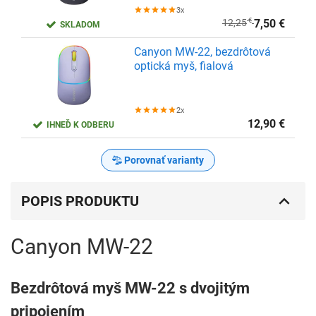
3x
12,25
€
7,50
€
SKLADOM
Canyon MW-22, bezdrôtová
optická myš, fialová
2x
12,90
€
IHNEĎ K ODBERU
Porovnať varianty
POPIS PRODUKTU
Canyon MW-22
-39%
zľava
Bezdrôtová myš MW-22 s dvojitým
pripojením