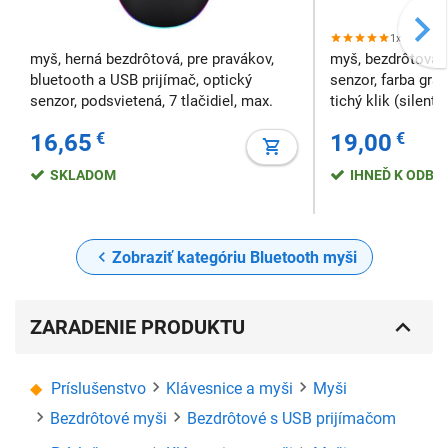
1x
myš, herná bezdrôtová, pre pravákov,
myš, bezdrôtová, 
bluetooth a USB prijímač, optický
senzor, farba graph
senzor, podsvietená, 7 tlačidiel, max.
tichý klik (silent 
citlivosť 5000DPI, čierna
4000DPI
16,65
€
19,00
€
SKLADOM
IHNEĎ K ODBE
Zobraziť kategóriu Bluetooth myši
ZARADENIE PRODUKTU
Príslušenstvo
Klávesnice a myši
Myši
Bezdrôtové myši
Bezdrôtové s USB prijímačom