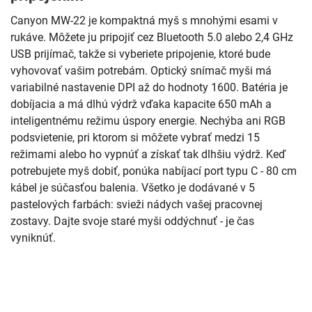
Canyon MW-22 je kompaktná myš s mnohými esami v
rukáve. Môžete ju pripojiť cez Bluetooth 5.0 alebo 2,4 GHz
USB prijímač, takže si vyberiete pripojenie, ktoré bude
vyhovovať vašim potrebám. Optický snímač myši má
variabilné nastavenie DPI až do hodnoty 1600. Batéria je
dobíjacia a má dlhú výdrž vďaka kapacite 650 mAh a
inteligentnému režimu úspory energie. Nechýba ani RGB
podsvietenie, pri ktorom si môžete vybrať medzi 15
režimami alebo ho vypnúť a získať tak dlhšiu výdrž. Keď
potrebujete myš dobiť, ponúka nabíjací port typu C - 80 cm
kábel je súčasťou balenia. Všetko je dodávané v 5
pastelových farbách: svieži nádych vašej pracovnej
zostavy. Dajte svoje staré myši oddýchnuť - je čas
vyniknúť.