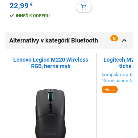
22,99
€
IHNEĎ K ODBERU
8
Alternatívy v kategórií Bluetooth
myši
Lenovo Legion M220 Wireless
Logitech M240
RGB, herná myš
tichá m
kompaktná a tich
18 mesiacov, ľah
Akcia