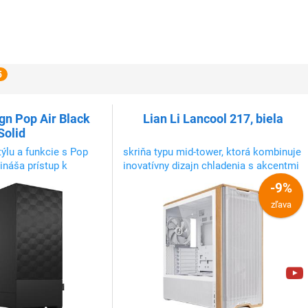
5
gn Pop Air Black
Lian Li Lancool 217, biela
Solid
týlu a funkcie s Pop
skriňa typu mid-tower, ktorá kombinuje
rináša prístup k
inovatívny dizajn chladenia s akcentmi
, spája precíznu
skutočného dreva. Dodáva sa s
-9%
ynamickým dizajnom
predinštalovanými piatimi ventilátormi,
zľava
ktoré poskytujú optimalizované
prúdenie vzduchu hneď po vybalení.
Flexibilný dizajn montáže PSU uľahčuje
sp...