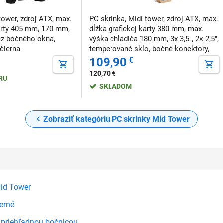
tower, zdroj ATX, max.
PC skrinka, Midi tower, zdroj ATX, max.
karty 405 mm, 170 mm,
dĺžka grafickej karty 380 mm, max.
 bez bočného okna,
výška chladiča 180 mm, 3x 3,5", 2× 2,5",
 čierna
temperované sklo, bočné konektory,
biela
109,90
€
120,70
€
ERU
SKLADOM
Zobraziť kategóriu PC skrinky Mid Tower
id Tower
erné
 priehľadnou bočnicou