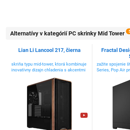
Alternatívy v kategórií PC skrinky Mid Tower
Lian Li Lancool 217, čierna
Fractal Desi
skriňa typu mid-tower, ktorá kombinuje
zažite spojenie š
inovatívny dizajn chladenia s akcentmi
Series, Pop Air p
skutočného dreva. Dodáva sa s
prúdeniu vzduchu
predinštalovanými piatimi ventilátormi,
konštrukciu s d
ktoré poskytujú optimalizované
prúdenie vzduchu hneď po vybalení.
Flexibilný dizajn montáže PSU uľahčuje
sp...