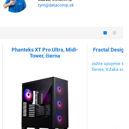
tym@datacomp.sk
Phanteks XT Pro Ultra, Midi-
Fractal Design 
Tower, čierna
So
zažite spojenie štý
Series, Vďaka svoj
a funkcii tlmenia z
ticho štýlový a ide
použitie, produktivi