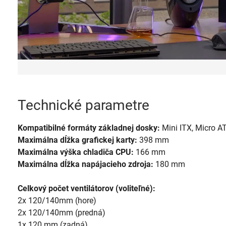
Technické parametre
Kompatibilné formáty základnej dosky:
Mini ITX, Micro A
Maximálna dĺžka grafickej karty:
398 mm
Maximálna výška chladiča CPU:
166 mm
Maximálna dĺžka napájacieho zdroja:
180 mm
Celkový počet ventilátorov (voliteľné):
2x 120/140mm (hore)
2x 120/140mm (predná)
1x 120 mm (zadná)