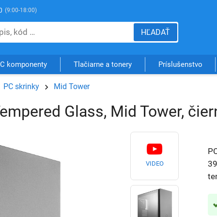
0
(9:00-18:00)
HĽADAŤ
C komponenty
Tlačiarne a tonery
Príslušenstvo
PC skrinky
Mid Tower
Tempered Glass, Mid Tower, čier
PC
39
VIDEO
te