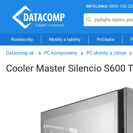
INFOLINKA
0850 100 20
Notebooky
Mobily a tablety
Počítače
P
Datacomp.sk
PC komponenty
PC skrinky a zdroje
Cooler Master Silencio S600 