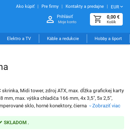
Ako kúpiť
Pre firmy
Kontakty a predajne
EUR
Prihlásiť
0,00
€
Moje konto
Košík
Elektro a TV
Káble a redukcie
Hobby a šport
na
 skrinka, Midi tower, zdroj ATX, max. dĺžka grafickej karty
8 mm, max. výška chladiča 166 mm, 4x 3,5", 5x 2,5",
mperované sklo, horné konektory, čierna
Zobraziť viac
SKLADOM