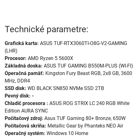
Technické parametre:
Grafická karta:
ASUS TUF-RTX3060TI-O8G-V2-GAMING
(LHR)
Procesor:
AMD Ryzen 5 5600X
Základná doska:
ASUS TUF GAMING B550M-PLUS (WI-FI)
Operačná pamäť:
Kingston Fury Beast RGB, 2x8 GB, 3600
MHz, DDR4
SSD
disk:
WD BLACK SN850 NVMe SSD 2TB
Pevný disk: -
Chladič procesora :
ASUS ROG STRIX LC 240 RGB White
Edition AURA SYNC
Počítačový zdroj:
Asus TUF Gaming 80+ Bronze, 650W
Počítačová skriňa:
Metallic Gear by Phanteks NEO Air
Operačný systém:
Windows 10 Home