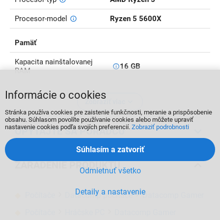
Procesor-model
Ryzen 5 5600X
Pamäť
Kapacita nainštalovanej
16 GB
RAM
Informácie o cookies
Zobraziť viac
Stránka používa cookies pre zaistenie funkčnosti, meranie a prispôsobenie
obsahu. Súhlasom povolíte používanie cookies alebo môžete upraviť
nastavenie cookies podľa svojích preferencií.
Zobraziť podrobnosti
OPÝTAJTE SA PORADCU
Súhlasím a zatvoriť
ZARADENIE PRODUKTU
Odmietnuť všetko
Detaily a nastavenie
Počítače
Datacomp počítače
Datacomp Gamer
Počítače
Hráčske PC
Datacomp Gamer