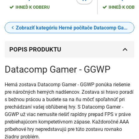
IHNEĎ K ODBERU
IHNEĎ K ODBE
Zobraziť kategóriu Herné počítače Datacomp Gamer
POPIS PRODUKTU
Datacomp Gamer - GGWP
Herná zostava Datacomp Gamer - GGWP ponúka riešenie
pre náročných herných nadšencov. Zostava si hravo poradí
s bežnou prácou a budete sa na ňu môcť spoľahnúť pri
prechádzaní vašej obľúbenej hry. S Datacomp Gamer -
GGWP už viac nemusíte riešiť rapídny prepad FPS v práve
prebiehajúcom kompetetívnom zápase. Každoročné AAA
príbehové hry nepredstavujú pre túto zostavu rovnako
žiadny problém.