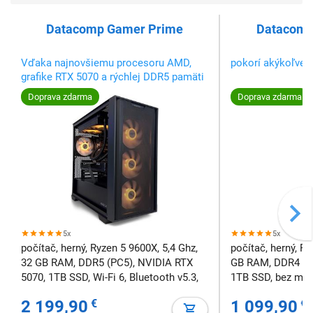
Datacomp Gamer Prime
Datacomp
Vďaka najnovšiemu procesoru AMD,
pokorí akýkoľvek 
grafike RTX 5070 a rýchlej DDR5 pamäti
zvládne každú výzvu – od hrania až po
Doprava zdarma
Doprava zdarma
profesionálnu tvorbu.
5x
5x
počítač, herný, Ryzen 5 9600X, 5,4 Ghz,
počítač, herný, Ry
32 GB RAM, DDR5 (PC5), NVIDIA RTX
GB RAM, DDR4 (P
5070, 1TB SSD, Wi-Fi 6, Bluetooth v5.3,
1TB SSD, bez mec
bez mechaniky, Windows 11 Home
Home
2 199,90
€
1 099,90
€