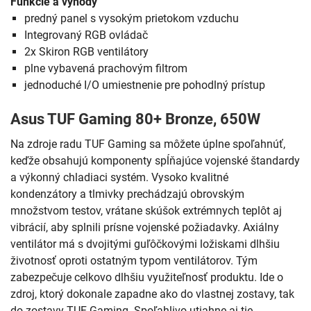
Funkcie a výhody
predný panel s vysokým prietokom vzduchu
Integrovaný RGB ovládač
2x Skiron RGB ventilátory
plne vybavená prachovým filtrom
jednoduché I/O umiestnenie pre pohodlný prístup
Asus TUF Gaming 80+ Bronze, 650W
Na zdroje radu TUF Gaming sa môžete úplne spoľahnúť,
keďže obsahujú komponenty spĺňajúce vojenské štandardy
a výkonný chladiaci systém. Vysoko kvalitné
kondenzátory a tlmivky prechádzajú obrovským
množstvom testov, vrátane skúšok extrémnych teplôt aj
vibrácií, aby splnili prísne vojenské požiadavky. Axiálny
ventilátor má s dvojitými guľôčkovými ložiskami dlhšiu
životnosť oproti ostatným typom ventilátorov. Tým
zabezpečuje celkovo dlhšiu využiteľnosť produktu. Ide o
zdroj, ktorý dokonale zapadne ako do vlastnej zostavy, tak
do zostavy TUF Gaming. Spoľahlivo utiahne aj tie