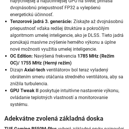
najrýchlejšej a najúčinnejšej GPU na svete, prináša
dvojnásobnú priepustnosť FP32 a vylepšenú
energetickú účinnosť.
Tenzorové jadrá 3. generácie:
Získajte až dvojnásobnú
priepustnosť vďaka redšej štruktúre a pokročilým
algoritmom umelej inteligencie, ako je DLSS. Tieto jadrá
ponúkajú masívne zvýšenie herného výkonu a úplne
nové možnosti využitia umelej inteligencie.
OC Edition:
Navýšená frekvencia
1785 MHz (Režim
OC)/ 1755 MHz (Herný režim)
Dizajn
Axial-tech
ventilátorov bol teraz vyladený
obrátením smeru otáčania stredného ventilátora, aby sa
znížila turbulencia.
GPU Tweak II
poskytuje intuitívne nastavenie výkonu,
ovládanie teplotných vlastností a monitorovanie
systému.
Adekvátne zvolená základná doska
TUF Gaming B550M-Plus
vyberá základné prvky najnovšej