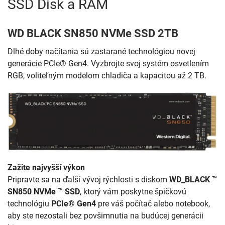
SSD Disk a RAM
WD BLACK SN850 NVMe SSD 2TB
Dlhé doby načítania sú zastarané technológiou novej
generácie PCIe® Gen4. Vyzbrojte svoj systém osvetlením
RGB, voliteľným modelom chladiča a kapacitou až 2 TB.
Zažite najvyšší výkon
Pripravte sa na ďalší vývoj rýchlosti s diskom
WD_BLACK ™
SN850 NVMe ™ SSD
, ktorý vám poskytne špičkovú
technológiu
PCIe® Gen4
pre váš počítač alebo notebook,
aby ste nezostali bez povšimnutia na budúcej generácii