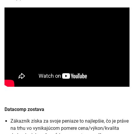
Datacomp zostava
Zákazník získa za svoje peniaze to najlepšie, čo je práve
na trhu vo vynikajúcom pomere cena/výkon/kvalita