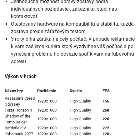
Jednoduchá možnosť úpravy zostavy podľa
individuálnych požiadaviek zákazníka, stačí nás
kontaktovať
Otestovaný hardware na kompatibilitu a stabilitu, každá
zostava prejde záťažovým testom
3 roky dlhá záruka na celý počítač. V prípade reklamácie
k vám zašleme kuriéra ktorý vyzdvihne váš počítač a po
vyriešení problému ho dovezie spať k vám na ľubovoľnú
adresu
Výkon v hrách
Názov hry
Rozlíšenie
Kvalita
FPS
Assassin's Creed
1920x1080
High Quality
156
Odyssey
Forza Horizon 4
1920x1080
High Quality
268
Shadow of the
1920x1080
High Quality
226
Tomb Raider
Battlefield V
1920x1080
High Quality
272
Cyberpunk 2077
1920x1080
High Quality
120