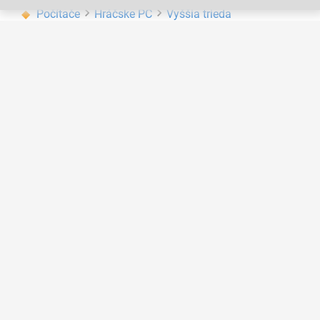
Počítače
Hráčske PC
Vyššia trieda
Počítače
Hráčske PC
VR Ready
Počítače
Hráčske PC
RTX PC
Počítače
Pracovné PC
Grafické
Datacomp
Na predajni
Kuriérom


zdarma
3,90 € s DPH
Packeta
Slovenská pošta


1,99 € s DPH
1,99 € s DPH
Kontakty a predajne