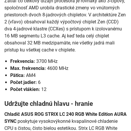
Zatiaľ čo celkový dizajn procesora je rovnaký ako 3-čipový,
spoločnosť AMD urobila drastické zmeny vo vnútorných
priestoroch dvoch 8-jadrových chipletov. V architektúre Zen
2 (vľavo) obsahoval každý výpočtový chiplet Zen (CCD)
dva 4-jadrové klastre (CCXes) s prístupom k izolovanému
16 MB segmentu L3 cache. Aj keď teda celý chiplet
obsahoval 32 MB medzipamäte, nie všetky jadrá mali
prístup ku všetkej cache v chiplete.
Frekvencia:
3700 MHz
Max. frekvencia:
4600 MHz
Pätica:
AM4
Počet jadier:
6
Počet vlákien:
12
Udržujte chladnú hlavu - hranie
Chladič ASUS ROG STRIX LC 240 RGB White Edition AURA
SYNC
poskytuje vysokovýkonné kvapalinové chladenie
CPU s čistou, čisto bielou estetikou. Strix LC RGB White