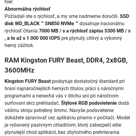
hier.
Abnormálna rýchlosť
Požiadali ste o rýchlosť, a my sme nadmerne doručili.
SSD
disk WD_BLACK ™ SN850 NVMe ™
dosahuje iracionálnu
rýchlosť čítania
7000 MB / s a rýchlosť zápisu 5300 MB / s
, a to až s 1 000 000 IOPS
pre plynulý, citlivý a výkonný
herný zážitok.
RAM Kingston FURY Beast, DDR4, 2x8GB,
3600MHz
Kingston FURY Beast
poskytuje dostatočný štandard pri
hraní najnáročnejších herných titulov, práci s náročnými
programami a nenechá vás v štichu ani pri náročnom
surfovaní skrz prehliadač.
Štýlové RGB podsvietenie
dodá
vášmu stroju potrebný šmrnc. Navyše podsvietenie
dokážete spravovať cez aplikáciu priamo v počítači. Model
je vybavený pasívnym chladičom, ktorý zabezpečí ešte
plynulejší chod aplikácií, bez zbytočného prehrievania.