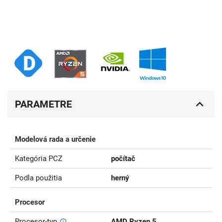
PARAMETRE
Modelová rada a určenie
Kategória PCZ
počítač
Podla použitia
herný
Procesor
Procesor-typ
AMD Ryzen 5