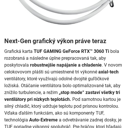
Next-Gen grafický výkon práve teraz
Grafická karta
TUF GAMING GeForce RTX™ 3060 Ti
bola
rozobraná a následne úplne prepracovaná tak, aby
poskytovala
robustnejšie napájanie a chladenie
. V novom
celokovovom plášti sú umiestnené tri výkonné
axial-tech
ventilátory, ktoré využívajú odolné dvojité guľôčkové
ložiská. Otáčanie ventilátora bolo optimalizované tak, aby
znížilo turbulencie, a režim
„stop mode“ zastaví všetky tri
ventilátory pri nízkych teplotách.
Pod samotnou kartou je
silný chladič, ktorý udržuje teplotu pod prísnou kontrolou.
Vďaka ďalším funkciám, ako sú komponenty TUF,
technológia
Auto-Extreme
a odvetrávanie zadnej dosky, je
TUF poriadne výkonný spoluhráč. Pre hráčov, ktorí hľadajú