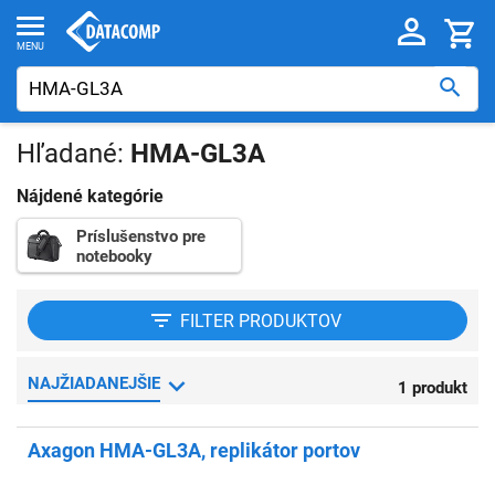
Hľadané:
HMA-GL3A
Nájdené kategórie
Príslušenstvo pre
notebooky
FILTER
PRODUKTOV
NAJŽIADANEJŠIE
1 produkt
Axagon HMA-GL3A, replikátor portov