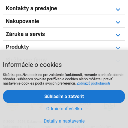
Kontakty a predajne
Nakupovanie
Záruka a servis
Produkty
Služby pre firmy
Informácie o cookies
Stránka používa cookies pre zaistenie funkčnosti, meranie a prispôsobenie



obsahu. Súhlasom povolíte používanie cookies alebo môžete upraviť
nastavenie cookies podľa svojích preferencií.
Zobraziť podrobnosti
Súhlasím a zatvoriť
Odmietnuť všetko
Detaily a nastavenie
©
2000 - 2026, Datacomp s.r.o.
Datacomp s.r.o. je autorizovaný partner svetových výrobcov počítačov a