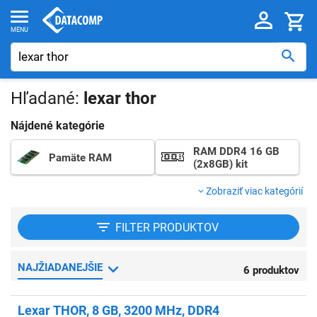
Hľadané:
lexar thor
Nájdené kategórie
RAM DDR4 16 GB
Pamäte RAM
(2x8GB) kit
Zobraziť viac kategórií
FILTER
PRODUKTOV
NAJŽIADANEJŠIE
6 produktov
Lexar THOR, 8 GB, 3200 MHz, DDR4