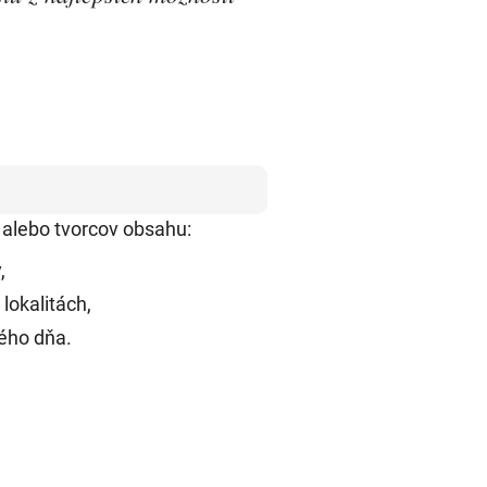
alebo tvorcov obsahu:
,
lokalitách,
lého dňa.