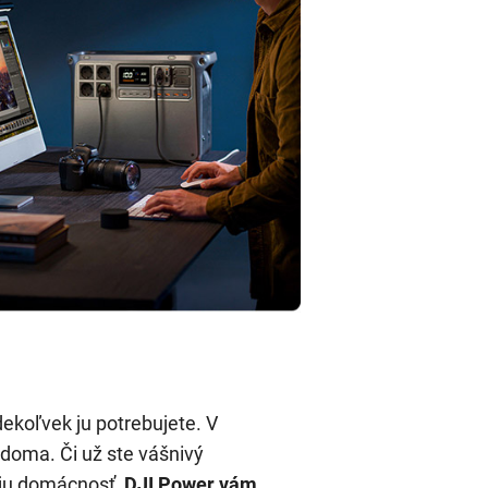
dekoľvek ju potrebujete. V
 doma. Či už ste vášnivý
voju domácnosť,
DJI Power vám