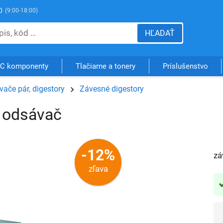
0
(9:00-18:00)
HĽADAŤ
C komponenty
Tlačiarne a tonery
Príslušenstvo
ače pár, digestory
Závesné digestory
ý odsávač
-12%
zá
zľava