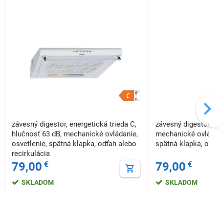
závesný digestor, energetická trieda C,
závesný digestor, h
hlučnosť 63 dB, mechanické ovládanie,
mechanické ovládan
osvetlenie, spätná klapka, odťah alebo
spätná klapka, odťa
recirkulácia
79,00
€
79,00
€
SKLADOM
SKLADOM