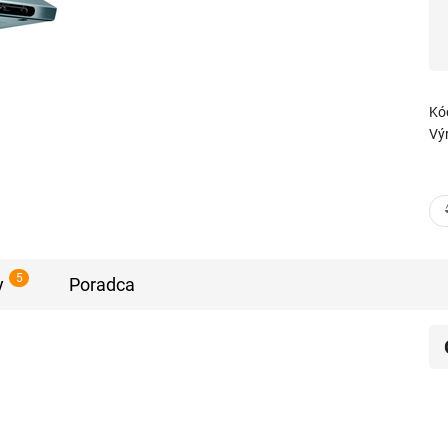
Kó
Vý
5
y
Poradca