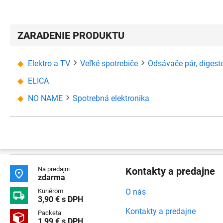
ZARADENIE PRODUKTU
Elektro a TV
Veľké spotrebiče
Odsávače pár, digest
ELICA
NO NAME
Spotrebná elektronika
Na predajni
Kontakty a predajne

zdarma
Kuriérom
O nás

3,90 € s DPH
Kontakty a predajne
Packeta

1,99 € s DPH