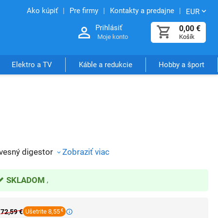
Ako kúpiť
Pre firmy
Kontakty a predajne
EUR
Prihlásiť
0,00
€
Moje konto
Košík
Elektro a TV
Káble a redukcie
Hobby a šport
vesný digestor
Zobraziť viac
SKLADOM
72,59
€
Ušetrite 8,55
€