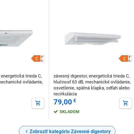
 energetická trieda C,
závesný digestor, energetická trieda C,
mechanické ovládanie,
hlučnosť 63 dB, mechanické ovládanie,
osvetlenie, spätná klapka, odťah alebo
recirkulácia
79,00
€
SKLADOM
Zobraziť kategóriu Závesné digestory