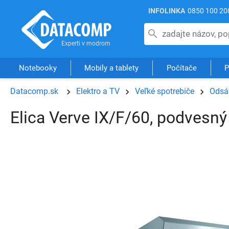
INFOLINKA
0850 100 20
Notebooky
Mobily a tablety
Počítače
P
Datacomp.sk
Elektro a TV
Veľké spotrebiče
Odsáv
Elica Verve IX/F/60, podvesn