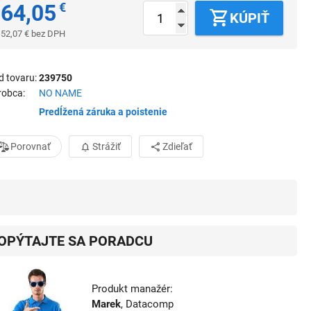
64,05
€
KÚPIŤ
52,07
€
bez DPH
d tovaru
239750
robca
NO NAME
Predĺžená záruka a poistenie
Porovnať
Strážiť
Zdieľať
OPÝTAJTE SA PORADCU
Produkt manažér:
Marek
, Datacomp