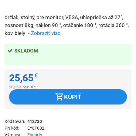
držiak, stolný, pre monitor, VESA, uhlopriečka až 27",
nosnosť 8kg, náklon 90 °, otáčanie 180 °, rotácia 360 °,
kov, biely
Zobraziť viac
SKLADOM
25,65
€
20,85
€
bez DPH
KÚPIŤ
Kód tovaru
412730
PN kód
EY8F002
Výrobca
Endorfy