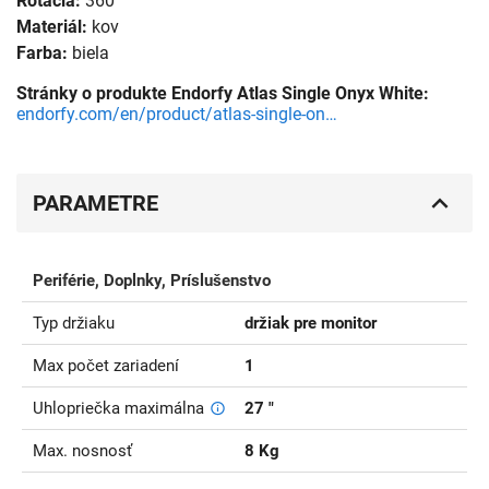
Rotácia:
360°
Materiál:
kov
Farba:
biela
Stránky o produkte Endorfy Atlas Single Onyx White:
endorfy.com/en/product/atlas-single-onyx-white/
PARAMETRE
Periférie, Doplnky, Príslušenstvo
Typ držiaku
držiak pre monitor
Max počet zariadení
1
Uhlopriečka maximálna
27 "
Max. nosnosť
8 Kg