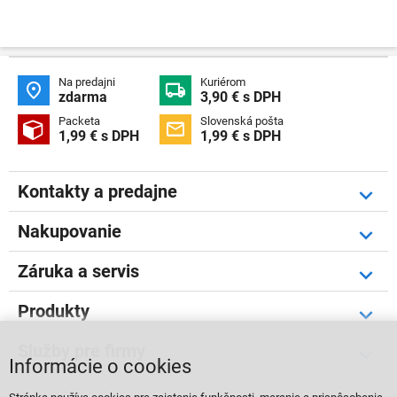
Na predajni
Kuriérom


zdarma
3,90 € s DPH
Packeta
Slovenská pošta


1,99 € s DPH
1,99 € s DPH
Kontakty a predajne
Nakupovanie
Záruka a servis
Produkty
Služby pre firmy
Informácie o cookies