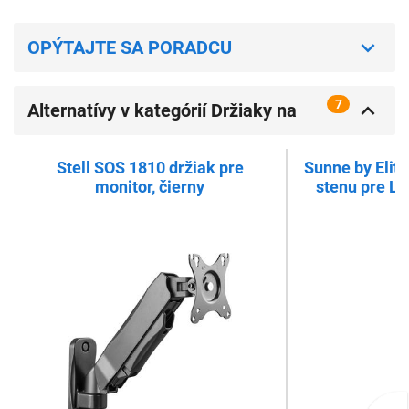
OPÝTAJTE SA PORADCU
7
Alternatívy v kategórií Držiaky na
jeden monitor
Stell SOS 1810 držiak pre
Sunne by Elite
monitor, čierny
stenu pre LC
20°/ o