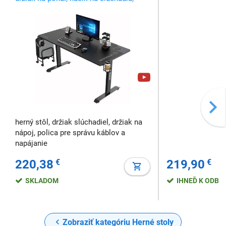
čierny
stojan na hernú výbavu, stojan na
mobilné telefóny, 2x otvor na kábel
herný stôl, držiak slúchadiel, držiak na
nápoj, polica pre správu káblov a
napájanie
220,38
€
219,90
€
SKLADOM
IHNEĎ K ODBE
Zobraziť kategóriu Herné stoly