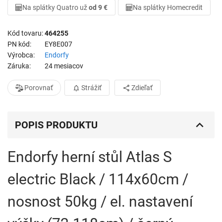
Na splátky Quatro už
od 9 €
Na splátky Homecredit
Kód tovaru
464255
PN kód
EY8E007
Výrobca
Endorfy
Záruka
24 mesiacov
Porovnať
Strážiť
Zdieľať
POPIS PRODUKTU
Endorfy herní stůl Atlas S
electric Black / 114x60cm /
nosnost 50kg / el. nastavení