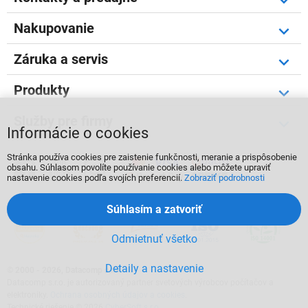
Nakupovanie
Záruka a servis
Produkty
Služby pre firmy
Informácie o cookies
Stránka používa cookies pre zaistenie funkčnosti, meranie a prispôsobenie



obsahu. Súhlasom povolíte používanie cookies alebo môžete upraviť
nastavenie cookies podľa svojích preferencií.
Zobraziť podrobnosti
Súhlasím a zatvoriť
Odmietnuť všetko
Detaily a nastavenie
©
2000 - 2026, Datacomp s.r.o.
Datacomp s.r.o. je autorizovaný partner svetových výrobcov počítačov a
elektroniky.
Ochrana osobných údajov a cookies
.
Technické riešenie © 2026
CyberSoft s.r.o.