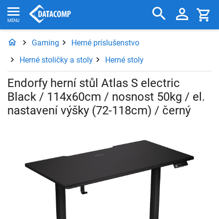
Gaming
Herné príslušenstvo
Herné stoličky a stoly
Herné stoly
Endorfy herní stůl Atlas S electric
Black / 114x60cm / nosnost 50kg / el.
nastavení výšky (72-118cm) / černý