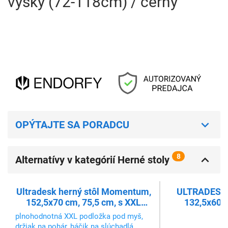
výšky (72-118cm) / černý
OPÝTAJTE SA PORADCU
8
Alternatívy v kategórií Herné stoly
Ultradesk herný stôl Momentum,
ULTRADESK H
152,5x70 cm, 75,5 cm, s XXL
132,5x60,5
podložkou pod myš, držiak
mechanick
plnohodnotná XXL podložka pod myš,
slúchadiel, nápojov, mobilu,
výška,RGB
držiak na pohár, háčik na slúchadlá,