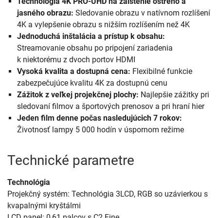
Technológia 4K PRO-UHD na zaistenie ostrého a
jasného obrazu:
Sledovanie obrazu v natívnom rozlíšení
4K a vylepšenie obrazu s nižším rozlíšením než 4K
Jednoduchá inštalácia a prístup k obsahu:
Streamovanie obsahu po pripojení zariadenia
k niektorému z dvoch portov HDMI
Vysoká kvalita a dostupná cena:
Flexibilné funkcie
zabezpečujúce kvalitu 4K za dostupnú cenu
Zážitok z veľkej projekčnej plochy:
Najlepšie zážitky pri
sledovaní filmov a športových prenosov a pri hraní hier
Jeden film denne počas nasledujúcich 7 rokov:
Životnosť lampy 5 000 hodín v úspornom režime
Technické parametre
Technológia
Projekčný systém: Technológia 3LCD, RGB so uzávierkou s
kvapalnými kryštálmi
LCD panel: 0,61 palcov s C2 Fine