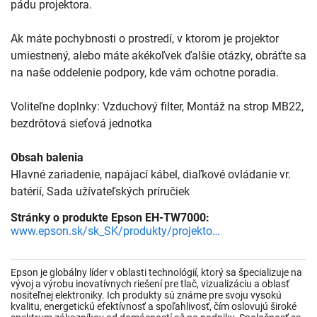
pádu projektora.
Ak máte pochybnosti o prostredí, v ktorom je projektor
umiestnený, alebo máte akékoľvek ďalšie otázky, obráťte sa
na naše oddelenie podpory, kde vám ochotne poradia.
Voliteľne doplnky: Vzduchový filter, Montáž na strop MB22,
bezdrôtová sieťová jednotka
Obsah balenia
Hlavné zariadenie, napájací kábel, diaľkové ovládanie vr.
batérií, Sada užívateľských príručiek
Stránky o produkte Epson EH-TW7000:
www.epson.sk/sk_SK/produkty/projektory/dom%c3%a1ce-kino/eh-tw7000/p/28495
Epson je globálny líder v oblasti technológií, ktorý sa špecializuje na
vývoj a výrobu inovatívnych riešení pre tlač, vizualizáciu a oblasť
nositeľnej elektroniky. Ich produkty sú známe pre svoju vysokú
kvalitu, energetickú efektívnosť a spoľahlivosť, čím oslovujú široké