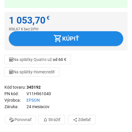
1 053,70
€
856,67
€
bez DPH
KÚPIŤ
Na splátky Quatro už
od 60 €
Na splátky Homecredit
Kód tovaru
345192
PN kód
V11H961040
Výrobca
EPSON
Záruka
24 mesiacov
Porovnať
Strážiť
Zdieľať