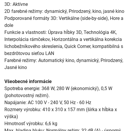
3D: Aktívne
2D farebné režimy: dynamický, Prirodzený, kino, jasné kino
Podporované formáty 3D: Vertikálne (side-by-side), Hore a
dole
Funkcie a vlastnosti: Úprava hĺbky 3D, Technológia 4K,
Interpolácia rámčekov, Horizontálna a vertikálna korekcia
lichobežníkového skreslenia, Quick Corner, kompatibilná s
bezdrôtovou sieťou LAN
Farebné režimy: Automatický kino, dynamický, Prirodzený,
Jasné kino
Všeobecné informácie
Spotreba energie: 368 W, 280 W (ekonomický), 0,5 W
(pohotovostný režim).
Napájanie: AC 100 V - 240 V, 50 Hz - 60 Hz
Rozmery výrobku: 410 x 310 x 157 mm (šírka x hĺbka x
výška)
Hmotnosť výrobku: 6,6 kg
Max. hladina hluku: Normálny režim: 32 dB (A) - úsporný