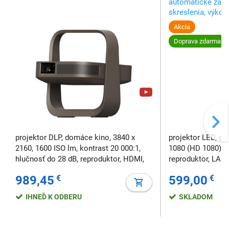
automatické zaos
skreslenia, výko
JBL s podporou D
Akcia
Doprava zdarma
projektor DLP, domáce kino, 3840 x
projektor LED, do
2160, 1600 ISO lm, kontrast 20 000:1,
1080 (HD 1080), 
hlučnosť do 28 dB, reproduktor, HDMI,
reproduktor, LAN
USB
989,45
€
599,00
€
IHNEĎ K ODBERU
SKLADOM