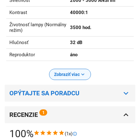
Svietivosť
2000 - 3000 ANSI lm
Kontrast
40000:1
Životnosť lampy (Normálny
3500 hod.
režim)
Hlučnosť
32 dB
Reproduktor
áno
Zobraziť viac
OPÝTAJTE SA PORADCU
1
RECENZIE
100%
(1x)