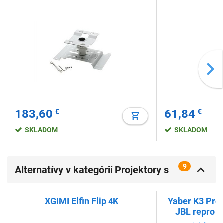
183,60
€
61,84
€
SKLADOM
SKLADOM
9
Alternatívy v kategórií Projektory s
pomerom strán16:9
XGIMI Elfin Flip 4K
Yaber K3 Pro,
JBL repro s