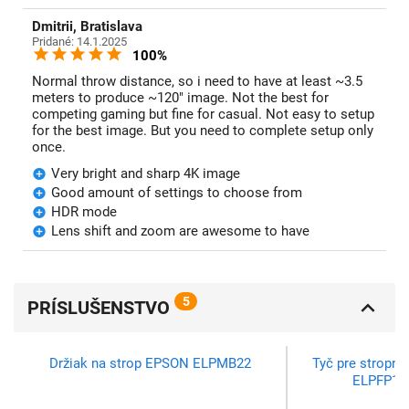
Dmitrii, Bratislava
Pridané: 14.1.2025
100%
Normal throw distance, so i need to have at least ~3.5
meters to produce ~120" image. Not the best for
competing gaming but fine for casual. Not easy to setup
for the best image. But you need to complete setup only
once.
Very bright and sharp 4K image
Good amount of settings to choose from
HDR mode
Lens shift and zoom are awesome to have
5
PRÍSLUŠENSTVO
Držiak na strop EPSON ELPMB22
Tyč pre stropn
ELPFP13