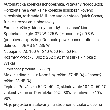
Automatická korekcia lichobežníka, vstavaný reproduktor,
Horizontálne a vertikálne korekcie lichobežníkového
skreslenia, rozhranie MHL pre audio / video, Quick Corner,
funkcia rozdelenia obrazovky
Farebné režimy: kino, dynamický, Hra, Jasné kino
Spotreba energie: 327 W, 225 W (ekonomický), 0,3 W
(pohotovostný režim), On mode power consumption as
defined in JBMS-84 286 W
Napájanie: AC 100 V - 240 V, 50 Hz - 60 Hz
Rozmery výrobku: 302 x 252 x 92 mm (šírka x hĺbka x
výška)
Hmotnosť produktu: 2,8 kg
Max. hladina hluku: Normálny režim: 37 dB (A) - úsporný
režim: 28 dB (A)
Teplota: Prevádzka 5 ° C - 40 ° C, skladovanie 10 ° C - 60 ° C
vlhkosť vzduchu: Prevádzka 20% - 80%, skladovanie 10% -
90%
Ak je projektor inštalovaný na stropnom držiaku alebo na