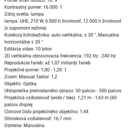
Pomer strán obrazu: 16: 9
Kontrastný pomer: 16.000: 1
Zdroj svetla: lampa
lampa: UHE, 210 W, 6.000 h životnosť, 12.000 h životnosť
(v úspornom režime)
Korekcia lichobežníka: auto vertikálna: ± 30 °, Manuálna
horizontálne ± 30 °
Editácia videa: 10 bitov
2D vertikálna obnovovacia frekvencia: 192 Hz - 240 Hz
Reprodukcie farieb: až 1,07 miliardy farieb
Projekčné pomer: 1,00 - 1,20: 1
Zoom: Manual, faktor: 1,2
Objektív: Optika
Uhlopriečka premietaného obrazu: 30 palcov - 300 palcov
Projekčná vzdialenosť (wide / tele): 1,21 m - 1,63 m (60
palcov displej
Clonové číslo projekčného objektívu: 1,44
Ohnisková vzdialenosť: 16,7 mm
Ostrenie: Manuálna