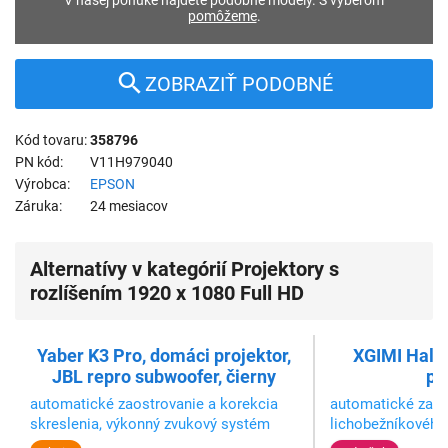
V našej ponuke nájdete podobné modely. S výberom
pomôžeme
.
ZOBRAZIŤ PODOBNÉ
Kód tovaru
358796
PN kód
V11H979040
Výrobca
EPSON
Záruka
24 mesiacov
Alternatívy v kategórií Projektory s
rozlíšením 1920 x 1080 Full HD
Yaber K3 Pro, domáci projektor,
XGIMI Halo
JBL repro subwoofer, čierny
pr
automatické zaostrovanie a korekcia
automatické zaos
skreslenia, výkonný zvukový systém
lichobežníkového 
JBL s podporou Dolby Audio
reproduktory Ha