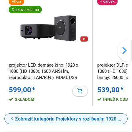
Akcia
+ darček
Doprava zdarma
projektor LED, domáce kino, 1920 x
projektor DLP, do
1080 (HD 1080), 1600 ANSI lm,
1080 (HD 1080), 9
reproduktor, LAN/RJ45, HDMI, USB
lampy: 25000 hod.
reproduktor, HDM
599,00
€
539,00
€
SKLADOM
IHNEĎ K ODBE
Zobraziť kategóriu Projektory s rozlíšením 1920 x 1080 Full HD