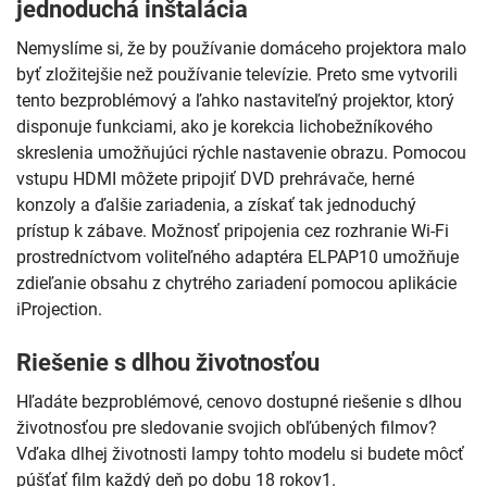
jednoduchá inštalácia
Nemyslíme si, že by používanie domáceho projektora malo
byť zložitejšie než používanie televízie. Preto sme vytvorili
tento bezproblémový a ľahko nastaviteľný projektor, ktorý
disponuje funkciami, ako je korekcia lichobežníkového
skreslenia umožňujúci rýchle nastavenie obrazu. Pomocou
vstupu HDMI môžete pripojiť DVD prehrávače, herné
konzoly a ďalšie zariadenia, a získať tak jednoduchý
prístup k zábave. Možnosť pripojenia cez rozhranie Wi-Fi
prostredníctvom voliteľného adaptéra ELPAP10 umožňuje
zdieľanie obsahu z chytrého zariadení pomocou aplikácie
iProjection.
Riešenie s dlhou životnosťou
Hľadáte bezproblémové, cenovo dostupné riešenie s dlhou
životnosťou pre sledovanie svojich obľúbených filmov?
Vďaka dlhej životnosti lampy tohto modelu si budete môcť
púšťať film každý deň po dobu 18 rokov1.