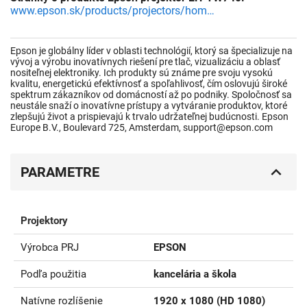
www.epson.sk/products/projectors/home-cinema/eh-tw740?productfinder=V11H979040
Epson je globálny líder v oblasti technológií, ktorý sa špecializuje na
vývoj a výrobu inovatívnych riešení pre tlač, vizualizáciu a oblasť
nositeľnej elektroniky. Ich produkty sú známe pre svoju vysokú
kvalitu, energetickú efektívnosť a spoľahlivosť, čím oslovujú široké
spektrum zákazníkov od domácností až po podniky. Spoločnosť sa
neustále snaží o inovatívne prístupy a vytváranie produktov, ktoré
zlepšujú život a prispievajú k trvalo udržateľnej budúcnosti. Epson
Europe B.V., Boulevard 725, Amsterdam, support@epson.com
PARAMETRE
Projektory
Výrobca PRJ
EPSON
Podľa použitia
kancelária a škola
Natívne rozlíšenie
1920 x 1080 (HD 1080)