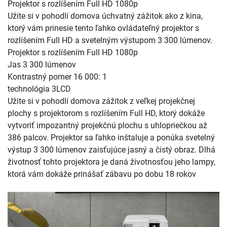
Projektor s rozlíšením Full HD 1080p
Užite si v pohodlí domova úchvatný zážitok ako z kina,
ktorý vám prinesie tento ľahko ovládateľný projektor s
rozlíšením Full HD a svetelným výstupom 3 300 lúmenov.
Projektor s rozlíšením Full HD 1080p
Jas 3 300 lúmenov
Kontrastný pomer 16 000: 1
technológia 3LCD
Užite si v pohodlí domova zážitok z veľkej projekčnej
plochy s projektorom s rozlíšením Full HD, ktorý dokáže
vytvoriť impozantný projekčnú plochu s uhlopriečkou až
386 palcov. Projektor sa ľahko inštaluje a ponúka svetelný
výstup 3 300 lúmenov zaisťujúce jasný a čistý obraz. Dlhá
životnosť tohto projektora je daná životnosťou jeho lampy,
ktorá vám dokáže prinášať zábavu po dobu 18 rokov