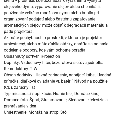
stenu v prostredí, kde dochádza k výraznému výskytu
olejového dymu, vyparovanie olejov alebo chemikálií,
používanie veľkého množstva dymu alebo bublín pri
organizovaní podujatí alebo častému zapaľovanie
aromatických olejov, môže dôjsť k degradácii materiálu a
pádu projektora.
Ak máte pochybnosti o prostredí, v ktorom je projektor
umiestnený, alebo máte ďalšie otázky, obráťte sa na naše
oddelenie podpory, kde vám ochotne poradia.
Obsiahnutý softvér: iProjection
Doplnky: Vzduchový filter, bezdrôtová sieťová jednotka
Reproduktory: 2 W
Obsah dodávky: Hlavné zariadenie, napájací kábel, Úvodná
príručka, diaľkové ovládanie vr. batérií, Návod na použitie
(CD), záručný list
Typ miestnosti / aplikácie: Hranie hier, Domáce kino,
Domáce foto, Šport, Streamovanie, Sledovanie televízie a
prehrávanie videa
Umiestnenie: Montáž na strop, Stôl