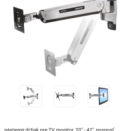
nástenný držiak pre TV, monitor, 20" - 42", nosnosť