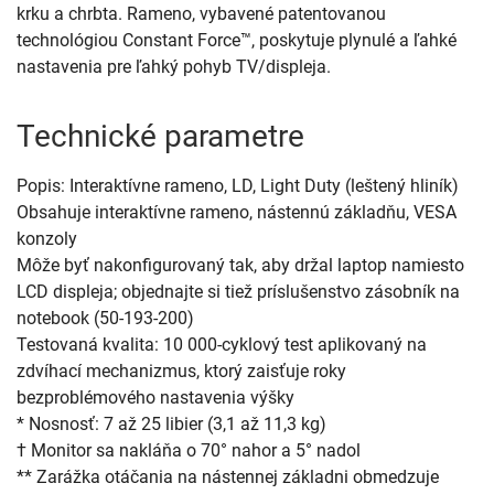
krku a chrbta. Rameno, vybavené patentovanou
technológiou Constant Force™, poskytuje plynulé a ľahké
nastavenia pre ľahký pohyb TV/displeja.
Technické parametre
Popis: Interaktívne rameno, LD, Light Duty (leštený hliník)
Obsahuje interaktívne rameno, nástennú základňu, VESA
konzoly
Môže byť nakonfigurovaný tak, aby držal laptop namiesto
LCD displeja; objednajte si tiež príslušenstvo zásobník na
notebook (50-193-200)
Testovaná kvalita: 10 000-cyklový test aplikovaný na
zdvíhací mechanizmus, ktorý zaisťuje roky
bezproblémového nastavenia výšky
* Nosnosť: 7 až 25 libier (3,1 až 11,3 kg)
† Monitor sa nakláňa o 70° nahor a 5° nadol
** Zarážka otáčania na nástennej základni obmedzuje