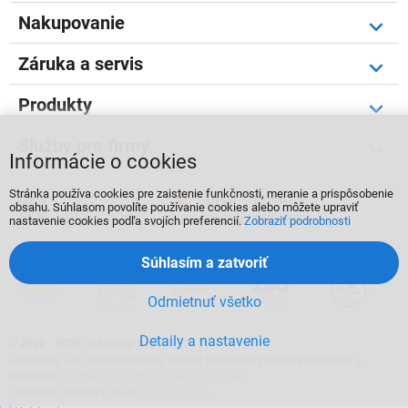
Nakupovanie
Záruka a servis
Produkty
Služby pre firmy
Informácie o cookies
Stránka používa cookies pre zaistenie funkčnosti, meranie a prispôsobenie



obsahu. Súhlasom povolíte používanie cookies alebo môžete upraviť
nastavenie cookies podľa svojích preferencií.
Zobraziť podrobnosti
Súhlasím a zatvoriť
Odmietnuť všetko
Detaily a nastavenie
©
2000 - 2026, Datacomp s.r.o.
Datacomp s.r.o. je autorizovaný partner svetových výrobcov počítačov a
elektroniky.
Ochrana osobných údajov a cookies
.
Technické riešenie © 2026
CyberSoft s.r.o.