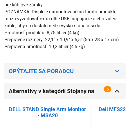
pre káblové zámky
POZNÁMKA: Displeje namontované na tomto produkte
môžu vyžadovať extra dlhé USB, napájacie alebo video
káble, aby sa dostali medzi výšku státia a sedu
Hmotnosť produktu: 8,75 libier (4 kg)
Prepravné rozmery: 22,1" x 10,9" x 6,5" (56 x 28 x 17 cm)
Prepravná hmotnosť: 10,2 libier (4,6 kg)
OPÝTAJTE SA PORADCU
5
Alternatívy v kategórií Stojany na
monitory
DELL STAND Single Arm Monitor
Dell MFS22 st
- MSA20
1