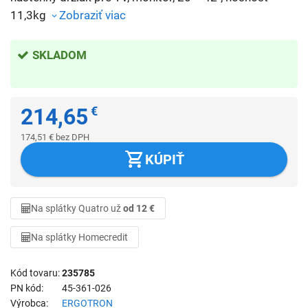
11,3kg
Zobraziť viac
SKLADOM
214,65
€
174,51
€
bez DPH
KÚPIŤ
Na splátky Quatro už
od 12 €
Na splátky Homecredit
Kód tovaru
235785
PN kód
45-361-026
Výrobca
ERGOTRON