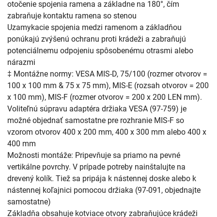
otočenie spojenia ramena a základne na 180°, čím
zabraňuje kontaktu ramena so stenou
Uzamykacie spojenia medzi ramenom a základňou
ponúkajú zvýšenú ochranu proti krádeži a zabraňujú
potenciálnemu odpojeniu spôsobenému otrasmi alebo
nárazmi
‡ Montážne normy: VESA MIS-D, 75/100 (rozmer otvorov =
100 x 100 mm & 75 x 75 mm), MIS-E (rozsah otvorov = 200
x 100 mm), MIS-F (rozmer otvorov = 200 x 200 LEN mm).
Voliteľnú súpravu adaptéra držiaka VESA (97-759) je
možné objednať samostatne pre rozhranie MIS-F so
vzorom otvorov 400 x 200 mm, 400 x 300 mm alebo 400 x
400 mm
Možnosti montáže: Pripevňuje sa priamo na pevné
vertikálne povrchy. V prípade potreby nainštalujte na
drevený kolík. Tiež sa pripája k nástennej doske alebo k
nástennej koľajnici pomocou držiaka (97-091, objednajte
samostatne)
Základňa obsahuje kotviace otvory zabraňujúce krádeži