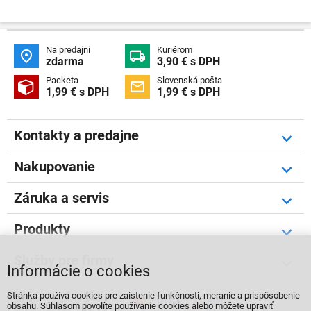
Na predajni
Kuriérom


zdarma
3,90 € s DPH
Packeta
Slovenská pošta


1,99 € s DPH
1,99 € s DPH
Kontakty a predajne
Nakupovanie
Záruka a servis
Produkty
Služby pre firmy
Informácie o cookies
Stránka používa cookies pre zaistenie funkčnosti, meranie a prispôsobenie



obsahu. Súhlasom povolíte používanie cookies alebo môžete upraviť