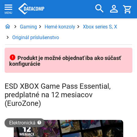
Gaming
Herné konzoly
Xbox series S, X
Originál príslušenstvo
Produkt je možné objednať iba ako súčasť
konfigurácie
ESD XBOX Game Pass Essential,
predplatné na 12 mesiacov
(EuroZone)
elektronická