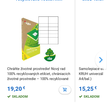
(100
Chráňte životné prostredie! Nový rad
Samolepiace eti
100% recyklovaných etikiet, chrániacich
KRUH univerzálne 
životné prostredie – 100% recyklované
A4/bal.)
etikety, 100% recyklovaný obal. Lepiaci
19,20
€
15,25
€
papier bez prítomnosti freónov,
neznečisťujúce akrylátové lepidlo na
SKLADOM
SKLADOM
vodnej báze a recyklovateľná pl