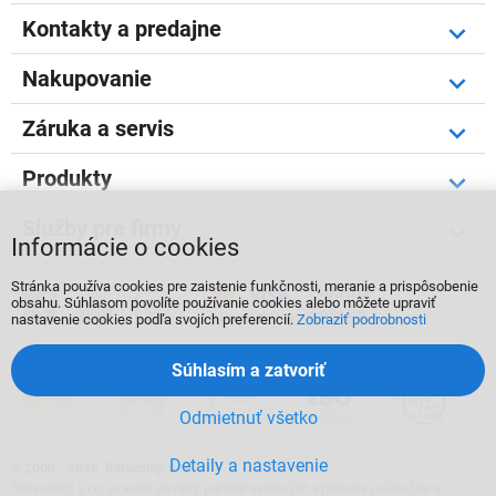
Kontakty a predajne
Nakupovanie
Záruka a servis
Produkty
Služby pre firmy
Informácie o cookies
Stránka používa cookies pre zaistenie funkčnosti, meranie a prispôsobenie



obsahu. Súhlasom povolíte používanie cookies alebo môžete upraviť
nastavenie cookies podľa svojích preferencií.
Zobraziť podrobnosti
Súhlasím a zatvoriť
Odmietnuť všetko
Detaily a nastavenie
©
2000 - 2026, Datacomp s.r.o.
Datacomp s.r.o. je autorizovaný partner svetových výrobcov počítačov a