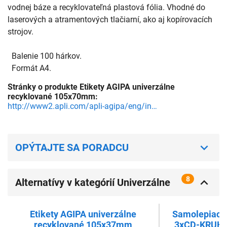
vodnej báze a recyklovateľná plastová fólia. Vhodné do
laserových a atramentových tlačiarní, ako aj kopírovacích
strojov.
Balenie 100 hárkov.
Formát A4.
Stránky o produkte Etikety AGIPA univerzálne
recyklované 105x70mm:
http://www2.apli.com/apli-agipa/eng/index.asp
OPÝTAJTE SA PORADCU
8
Alternatívy v kategórií Univerzálne
etikety
Etikety AGIPA univerzálne
Samolepiace
recyklované 105x37mm
3xCD-KRUH u