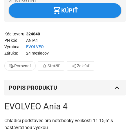
21,06
€
bez DPH
KÚPIŤ
Kód tovaru
324840
PN kód
ANIA4
Výrobca
EVOLVEO
Záruka
24 mesiacov
Porovnať
Strážiť
Zdieľať
POPIS PRODUKTU
EVOLVEO Ania 4
Chladící podstavec pro notebooky velikosti 11-15,6" s 
nastavitelnou výškou
