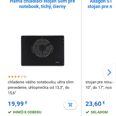
Hama chladiaci stojan Slim pre
Axagon STND
notebook, tichý, čierny
stojan pre no
1x
chladenie vášho notebooku, ultra slim
stojan pre noteb
prevedenie, uhlopriečka od 13,3", do
10", do 17", nosn
15,6"
19,99
€
23,60
€
IHNEĎ K ODBERU
SKLADOM