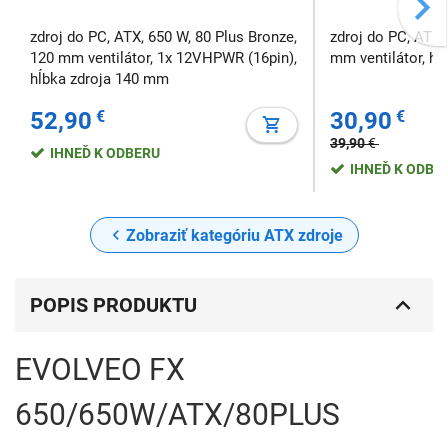
zdroj do PC, ATX, 650 W, 80 Plus Bronze,
zdroj do PC, ATX,
120 mm ventilátor, 1x 12VHPWR (16pin),
mm ventilátor, h
hĺbka zdroja 140 mm
52,90
€
30,90
€
39,90
€
IHNEĎ K ODBERU
IHNEĎ K ODBE
Zobraziť kategóriu ATX zdroje
POPIS PRODUKTU
EVOLVEO FX
650/650W/ATX/80PLUS