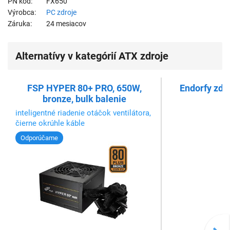
PN kód
FX650
Výrobca
PC zdroje
Záruka
24 mesiacov
Alternatívy v kategórií ATX zdroje
FSP HYPER 80+ PRO, 650W,
Endorfy zdr
bronze, bulk balenie
inteligentné riadenie otáčok ventilátora,
čierne okrúhle káble
Odporúčame