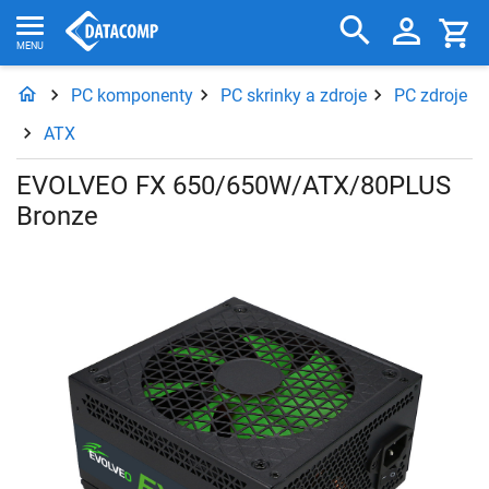
PC komponenty
PC skrinky a zdroje
PC zdroje
ATX
EVOLVEO FX 650/650W/ATX/80PLUS
Bronze