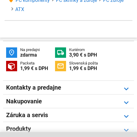
PC komponenty
PC skrinky a zdroje
PC zdroje
ATX
Na predajni
Kuriérom


zdarma
3,90 € s DPH
Packeta
Slovenská pošta


1,99 € s DPH
1,99 € s DPH
Kontakty a predajne
Nakupovanie
Záruka a servis
Produkty