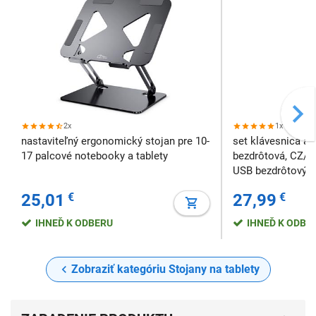
2x
1x
nastaviteľný ergonomický stojan pre 10-
set klávesnica a 
17 palcové notebooky a tablety
bezdrôtová, CZ/S
USB bezdrôtový p
25,01
€
27,99
€
IHNEĎ K ODBERU
IHNEĎ K ODBE
Zobraziť kategóriu Stojany na tablety