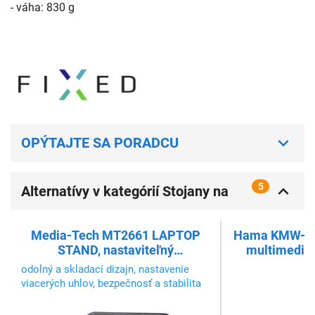
- váha: 830 g
OPÝTAJTE SA PORADCU
5
Alternatívy v kategórií Stojany na
tablety
Media-Tech MT2661 LAPTOP
Hama KMW-600
STAND, nastaviteľný
multimediál
ergonomický stojan pre 10-17
myši, antr
odolný a skladací dizajn, nastavenie
palcové notebooky a tablety
viacerých uhlov, bezpečnosť a stabilita