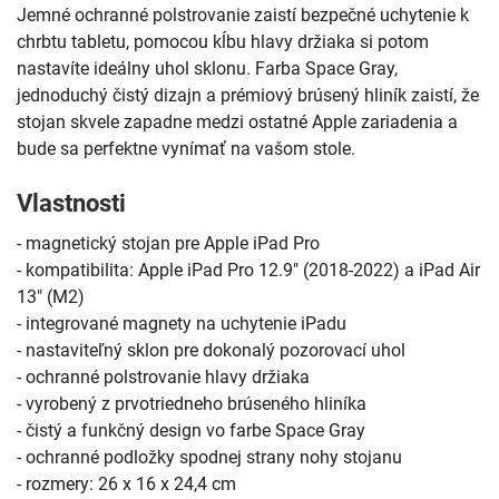
Jemné ochranné polstrovanie zaistí bezpečné uchytenie k
chrbtu tabletu, pomocou kĺbu hlavy držiaka si potom
nastavíte ideálny uhol sklonu. Farba Space Gray,
jednoduchý čistý dizajn a prémiový brúsený hliník zaistí, že
stojan skvele zapadne medzi ostatné Apple zariadenia a
bude sa perfektne vynímať na vašom stole.
Vlastnosti
- magnetický stojan pre Apple iPad Pro
- kompatibilita: Apple iPad Pro 12.9" (2018-2022) a iPad Air
13" (M2)
- integrované magnety na uchytenie iPadu
- nastaviteľný sklon pre dokonalý pozorovací uhol
- ochranné polstrovanie hlavy držiaka
- vyrobený z prvotriedneho brúseného hliníka
- čistý a funkčný design vo farbe Space Gray
- ochranné podložky spodnej strany nohy stojanu
- rozmery: 26 x 16 x 24,4 cm