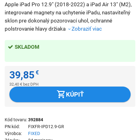
Apple iPad Pro 12.9" (2018-2022) a iPad Air 13" (M2),
integrované magnety na uchytenie iPadu, nastaviteľný
sklon pre dokonalý pozorovací uhol, ochranné
polstrovanie hlavy držiaka
Zobraziť viac
SKLADOM
39,85
€
32,40
€
bez DPH
KÚPIŤ
Kód tovaru
392884
PN kód
FIXFR-IPD12.9-GR
Výrobca
FIXED