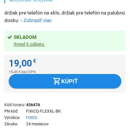
držiak pre telefón na sklo, držiak pre telefón na palubnú
dosku
Zobraziť viac
SKLADOM
ihneď k odberu
19,00
€
15,45
€
bez DPH
KÚPIŤ
Kód tovaru
436476
PN kód
FIXICQ-FLEXXL-BK
Výrobca
FIXED
Záruka
24 mesiacov