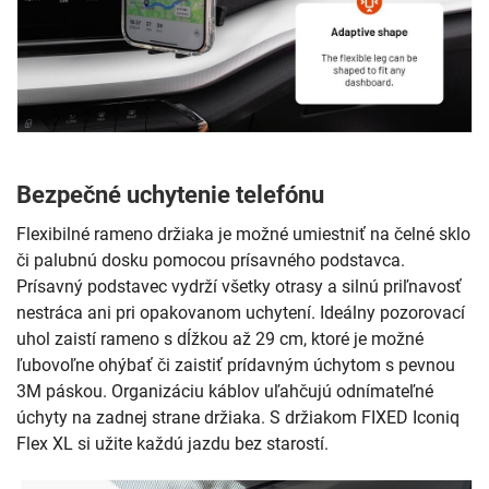
Bezpečné uchytenie telefónu
Flexibilné rameno držiaka je možné umiestniť na čelné sklo
či palubnú dosku pomocou prísavného podstavca.
Prísavný podstavec vydrží všetky otrasy a silnú priľnavosť
nestráca ani pri opakovanom uchytení. Ideálny pozorovací
uhol zaistí rameno s dĺžkou až 29 cm, ktoré je možné
ľubovoľne ohýbať či zaistiť prídavným úchytom s pevnou
3M páskou. Organizáciu káblov uľahčujú odnímateľné
úchyty na zadnej strane držiaka. S držiakom FIXED Iconiq
Flex XL si užite každú jazdu bez starostí.