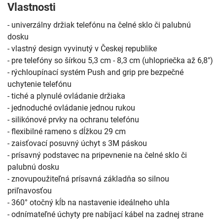
Vlastnosti
- univerzálny držiak telefónu na čelné sklo či palubnú
dosku
- vlastný design vyvinutý v Českej republike
- pre telefóny so šírkou 5,3 cm - 8,3 cm (uhlopriečka až 6,8")
- rýchloupínací systém Push and grip pre bezpečné
uchytenie telefónu
- tiché a plynulé ovládanie držiaka
- jednoduché ovládanie jednou rukou
- silikónové prvky na ochranu telefónu
- flexibilné rameno s dĺžkou 29 cm
- zaisťovací posuvný úchyt s 3M páskou
- prísavný podstavec na pripevnenie na čelné sklo či
palubnú dosku
- znovupoužiteľná prísavná základňa so silnou
priľnavosťou
- 360° otočný kĺb na nastavenie ideálneho uhla
- odnímateľné úchyty pre nabíjací kábel na zadnej strane