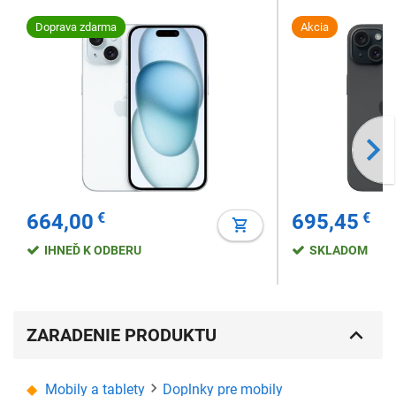
Doprava zdarma
Akcia
664,00
€
695,45
€
IHNEĎ K ODBERU
SKLADOM
ZARADENIE PRODUKTU
Mobily a tablety
Doplnky pre mobily