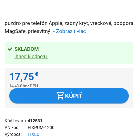
puzdro pre telefón Apple, zadný kryt, vreckové, podpora
MagSafe, priesvitný
Zobraziť viac
SKLADOM
ihneď k odberu
17,75
€
14,43
€
bez DPH
KÚPIŤ
Kód tovaru
412531
PN kód
FIXPUM-1200
Výrobca
FIXED