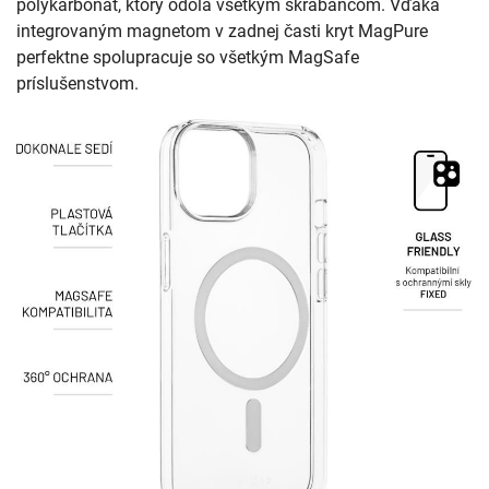
polykarbonát, ktorý odolá všetkým škrabancom. Vďaka
integrovaným magnetom v zadnej časti kryt MagPure
perfektne spolupracuje so všetkým MagSafe
príslušenstvom.