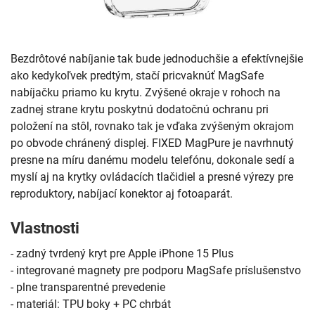
Bezdrôtové nabíjanie tak bude jednoduchšie a efektívnejšie
ako kedykoľvek predtým, stačí pricvaknúť MagSafe
nabíjačku priamo ku krytu. Zvýšené okraje v rohoch na
zadnej strane krytu poskytnú dodatočnú ochranu pri
položení na stôl, rovnako tak je vďaka zvýšeným okrajom
po obvode chránený displej. FIXED MagPure je navrhnutý
presne na míru danému modelu telefónu, dokonale sedí a
myslí aj na krytky ovládacích tlačidiel a presné výrezy pre
reproduktory, nabíjací konektor aj fotoaparát.
Vlastnosti
- zadný tvrdený kryt pre Apple iPhone 15 Plus
- integrované magnety pre podporu MagSafe príslušenstvo
- plne transparentné prevedenie
- materiál: TPU boky + PC chrbát