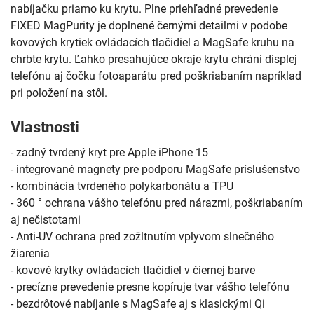
nabíjačku priamo ku krytu. Plne priehľadné prevedenie
FIXED MagPurity je doplnené černými detailmi v podobe
kovových krytiek ovládacích tlačidiel a MagSafe kruhu na
chrbte krytu. Ľahko presahujúce okraje krytu chráni displej
telefónu aj čočku fotoaparátu pred poškriabaním napríklad
pri položení na stôl.
Vlastnosti
- zadný tvrdený kryt pre Apple iPhone 15
- integrované magnety pre podporu MagSafe príslušenstvo
- kombinácia tvrdeného polykarbonátu a TPU
- 360 ° ochrana vášho telefónu pred nárazmi, poškriabaním
aj nečistotami
- Anti-UV ochrana pred zožltnutím vplyvom slnečného
žiarenia
- kovové krytky ovládacích tlačidiel v čiernej barve
- precízne prevedenie presne kopíruje tvar vášho telefónu
- bezdrôtové nabíjanie s MagSafe aj s klasickými Qi