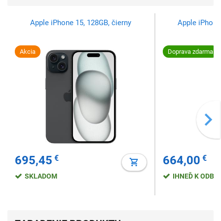
Apple iPhone 15, 128GB, čierny
Apple iPhone
Akcia
Doprava zdarma
695,45
€
664,00
€
SKLADOM
IHNEĎ K ODBE