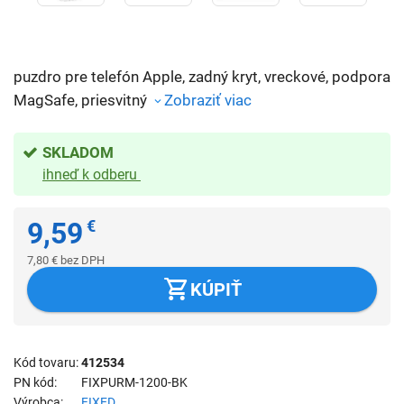
puzdro pre telefón Apple, zadný kryt, vreckové, podpora
MagSafe, priesvitný
Zobraziť viac
SKLADOM
ihneď k odberu
9,59
€
7,80
€
bez DPH
KÚPIŤ
Kód tovaru
412534
PN kód
FIXPURM-1200-BK
Výrobca
FIXED