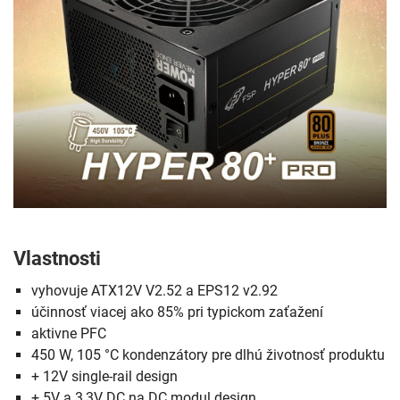
Vlastnosti
vyhovuje ATX12V V2.52 a EPS12 v2.92
účinnosť viacej ako 85% pri typickom zaťažení
aktivne PFC
450 W, 105 °C kondenzátory pre dlhú životnosť produktu
+ 12V single-rail design
+ 5V a 3,3V DC na DC modul design