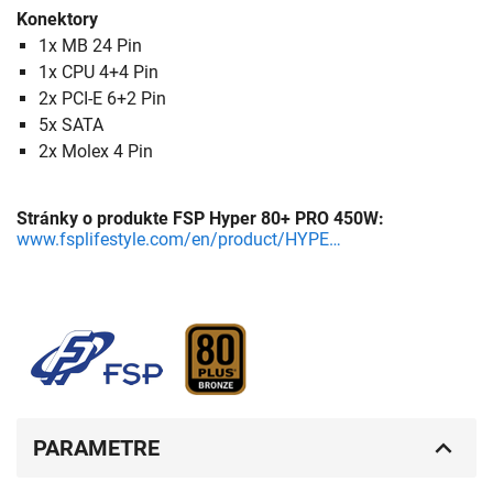
Konektory
1x MB 24 Pin
1x CPU 4+4 Pin
2x PCI-E 6+2 Pin
5x SATA
2x Molex 4 Pin
Stránky o produkte FSP Hyper 80+ PRO 450W:
www.fsplifestyle.com/en/product/HYPER80plusPRO450W.html
PARAMETRE