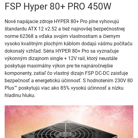
FSP Hyper 80+ PRO 450W
Nové napájacie zdroje HYPER 80+ Pro plne vyhovujú
štandardu ATX 12 v2.52 a tiež najnovšej bezpečnostnej
norme 62368 a vďaka svojim vlastnostiam a čiernym
vysoko kvalitným plochým káblom dodajú vášmu počítaču
dokonalý vzhľad. Séria HYPER 80+ Pro sa vyznačuje
výkonným dizajnom single + 12V rail, ktorý neustále
poskytuje maximálny výkon pre tie najnáročnejšie
komponenty, zatiaľ čo vlastný dizajn FSP DC-DC zaisťuje
bezpečnosť a energetickú účinnosť. S hodnotením 230V 80
Plus™ poskytujú viac ako 85% vysokú účinnosť a nízku
hladinu hluku.