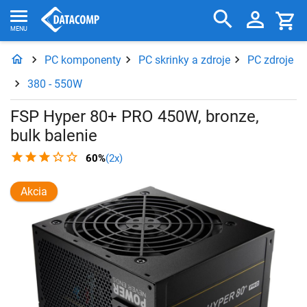
PC komponenty
PC skrinky a zdroje
PC zdroje
380 - 550W
FSP Hyper 80+ PRO 450W, bronze,
bulk balenie
60%
(2x)
Akcia