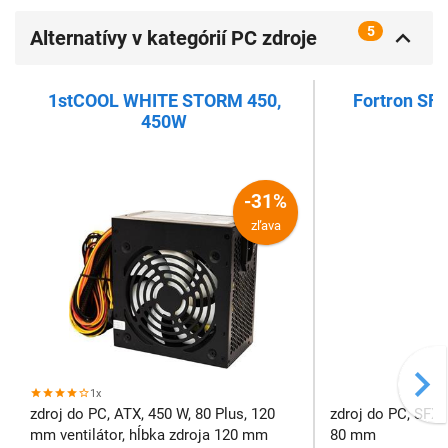
5
Alternatívy v kategórií PC zdroje
380 - 550W
1stCOOL WHITE STORM 450,
Fortron SF
450W
-31%
zľava
1x
zdroj do PC, ATX, 450 W, 80 Plus, 120
zdroj do PC, SFX,
mm ventilátor, hĺbka zdroja 120 mm
80 mm