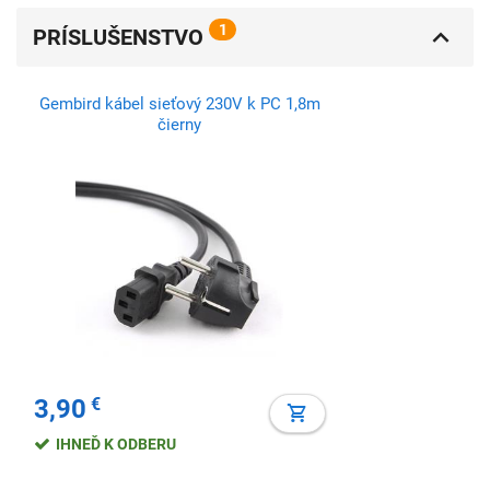
1
PRÍSLUŠENSTVO
Gembird kábel sieťový 230V k PC 1,8m
čierny
3,90
€
IHNEĎ K ODBERU