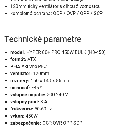
120mm tichý ventilátor s dlhou životnosťou
kompletná ochrana: OCP / OVP / OPP / SCP
Technické parametre
model:
HYPER 80+ PRO 450W BULK (H3-450)
formát:
ATX
PFC:
Aktivne PFC
ventilátor:
120mm
rozmery:
150 x 140 x 86 mm
účinnosť:
>85%
vstupné napätie:
200-240 V
vstupný prúd:
3 A
frekvence:
50-60Hz
výkon:
450W
zabezpečenie:
OCP, OVP, OPP, SCP