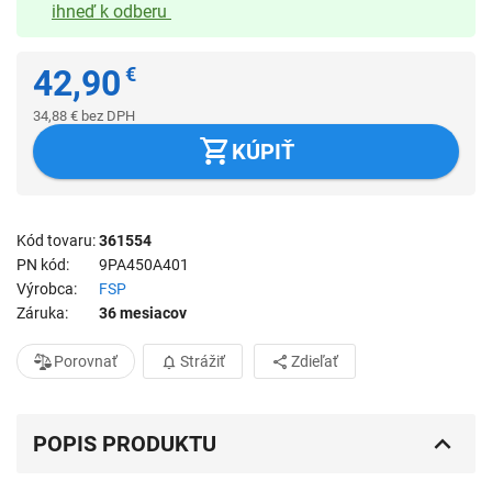
ihneď k odberu
42,90
€
34,88
€
bez DPH
KÚPIŤ
Kód tovaru
361554
PN kód
9PA450A401
Výrobca
FSP
Záruka
36 mesiacov
Porovnať
Strážiť
Zdieľať
POPIS PRODUKTU