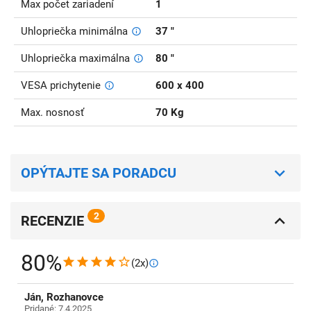
Max počet zariadení
1
Uhlopriečka minimálna
37 "
Uhlopriečka maximálna
80 "
VESA prichytenie
600 x 400
Max. nosnosť
70 Kg
OPÝTAJTE SA PORADCU
2
RECENZIE
80%
(2x)
Ján, Rozhanovce
Pridané: 7.4.2025