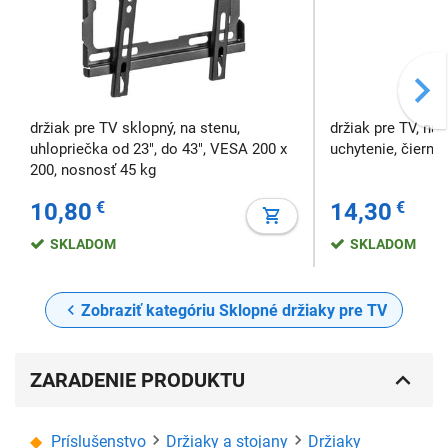
držiak pre TV sklopný, na stenu,
držiak pre TV, na
uhlopriečka od 23", do 43", VESA 200 x
uchytenie, čierny
200, nosnosť 45 kg
10,80
€
14,30
€
SKLADOM
SKLADOM
Zobraziť kategóriu Sklopné držiaky pre TV
ZARADENIE PRODUKTU
Príslušenstvo
Držiaky a stojany
Držiaky