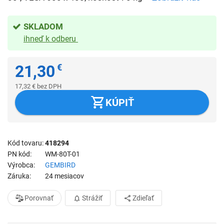
SKLADOM
ihneď k odberu
21,30
€
17,32
€
bez DPH
KÚPIŤ
Kód tovaru
418294
PN kód
WM-80T-01
Výrobca
GEMBIRD
Záruka
24 mesiacov
Porovnať
Strážiť
Zdieľať