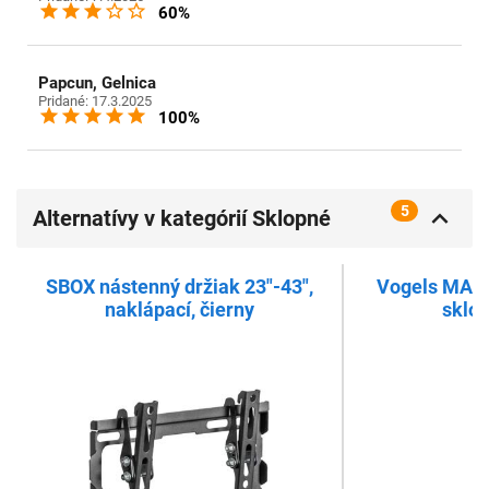
60%
Papcun, Gelnica
Pridané: 17.3.2025
100%
5
Alternatívy v kategórií Sklopné
držiaky pre TV
SBOX nástenný držiak 23"-43",
Vogels MA10
naklápací, čierny
sklop