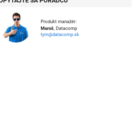
OPÝTAJTE SA PORADCU
Produkt manažér:
Maroš
, Datacomp
tym@datacomp.sk