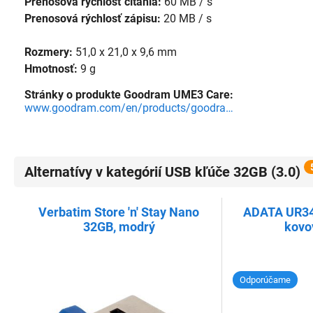
Prenosová rýchlosť čítania:
60 MB / s
Prenosová rýchlosť zápisu:
20 MB / s
Rozmery:
51,0 x 21,0 x 9,6 mm
Hmotnosť:
9 g
Stránky o produkte Goodram UME3 Care:
www.goodram.com/en/products/goodram-ume3-care-usb/
Alternatívy v kategórií USB kľúče 32GB (3.0)
Verbatim Store 'n' Stay Nano
ADATA UR34
32GB, modrý
kovo
Odporúčame