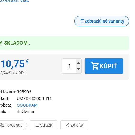
Zobraziť viac
Zobraziť iné varianty
SKLADOM
10,75
€
KÚPIŤ
8,74
€
bez DPH
d tovaru
395932
 kód
UME3-0320CRR11
robca
GOODRAM
ruka
doživotne
Porovnať
Strážiť
Zdieľať