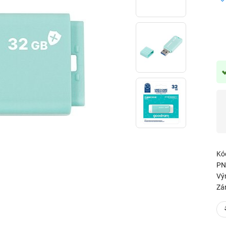
Kó
PN
Vý
Zá