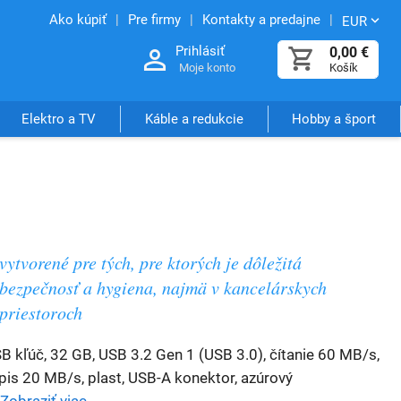
Ako kúpiť
Pre firmy
Kontakty a predajne
EUR
Prihlásiť
0,00
€
Moje konto
Košík
Elektro a TV
Káble a redukcie
Hobby a šport
vytvorené pre tých, pre ktorých je dôležitá
bezpečnosť a hygiena, najmä v kancelárskych
priestoroch
B kľúč, 32 GB, USB 3.2 Gen 1 (USB 3.0), čítanie 60 MB/s,
pis 20 MB/s, plast, USB-A konektor, azúrový