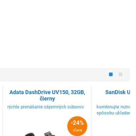
Adata DashDrive UV150, 32GB,
SanDisk Ult
čierny
rýchle prenášanie objemných súborov
kombinujte nutnos
spôsobu ukladania 
s vašou túžbou po
-24%
elegantnom zariade
zľava