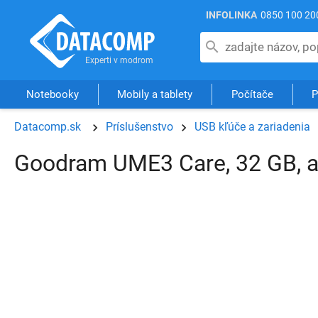
INFOLINKA
0850 100 20
Notebooky
Mobily a tablety
Počítače
P
Datacomp.sk
Príslušenstvo
USB kľúče a zariadenia
Goodram UME3 Care, 32 GB, a