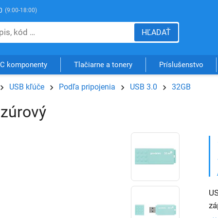
0
(9:00-18:00)
HĽADAŤ
C komponenty
Tlačiarne a tonery
Príslušenstvo
USB kľúče
Podľa pripojenia
USB 3.0
32GB
zúrový
US
zá