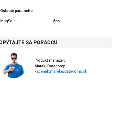
Ostatné parametre
MagSafe
áno
OPÝTAJTE SA PORADCU
Produkt manažér:
Marek
, Datacomp
kacenak.marek@datacomp.sk