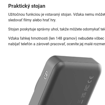
Praktický stojan
Užitočnou funkciou je vstavaný stojan. Vďaka nemu môžet
sledovať filmy alebo hrať hry.
Stojan poskytuje správny uhol, takže môžete odomykať tele
Vďaka ľahkej hmotnosti (len 148 gramov) nebudete vôbec v
nabíjať telefón a zároveň pracovať, oceníte jej malé rozmery