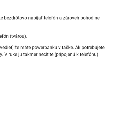
e bezdrôtovo nabíjať telefón a zároveň pohodlne
fón (tvárou).
edieť, že máte powerbanku v taške. Ak potrebujete
. V ruke ju takmer necítite (pripojenú k telefónu).