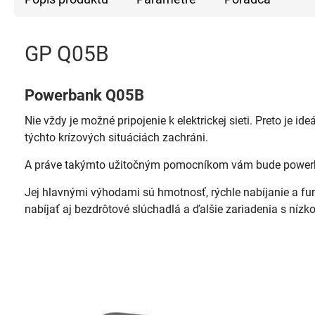
GP Q05B
Powerbank Q05B
Nie vždy je možné pripojenie k elektrickej sieti. Preto je 
týchto krízových situáciách zachráni.
A práve takýmto užitočným pomocníkom vám bude powe
Jej hlavnými výhodami sú hmotnosť, rýchle nabíjanie a f
nabíjať aj bezdrôtové slúchadlá a ďalšie zariadenia s nízk