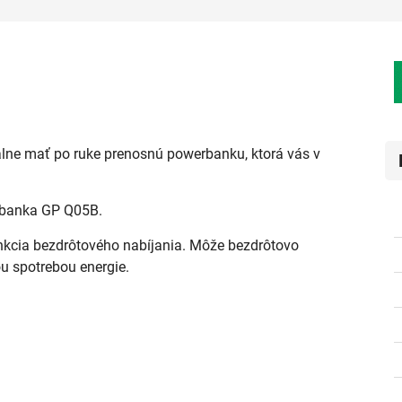
ideálne mať po ruke prenosnú powerbanku, ktorá vás v
rbanka GP Q05B.
unkcia bezdrôtového nabíjania. Môže bezdrôtovo
ou spotrebou energie.