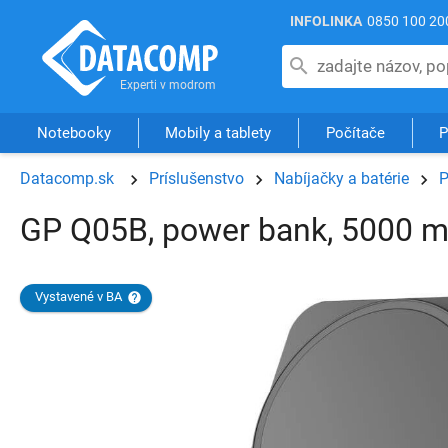
INFOLINKA
0850 100 20
Notebooky
Mobily a tablety
Počítače
P
Datacomp.sk
Príslušenstvo
Nabíjačky a batérie
P
GP Q05B, power bank, 5000 m
Vystavené v BA