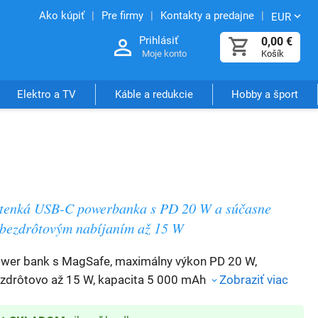
Ako kúpiť
Pre firmy
Kontakty a predajne
EUR
Prihlásiť
0,00
€
Moje konto
Košík
Elektro a TV
Káble a redukcie
Hobby a šport
tenká USB-C powerbanka s PD 20 W a súčasne
bezdrôtovým nabíjaním až 15 W
wer bank s MagSafe, maximálny výkon PD 20 W,
zdrôtovo až 15 W, kapacita 5 000 mAh
Zobraziť viac