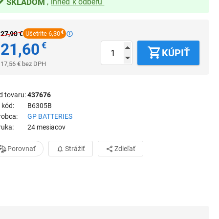
SKLADOM
ihneď k odberu
27,90
€
Ušetrite 6,30
€
21,60
€
KÚPIŤ
17,56
€
bez DPH
d tovaru
437676
 kód
B6305B
robca
GP BATTERIES
ruka
24 mesiacov
Porovnať
Strážiť
Zdieľať