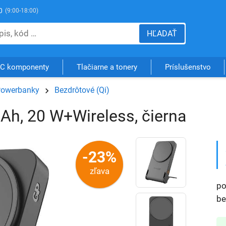
0
(9:00-18:00)
HĽADAŤ
C komponenty
Tlačiarne a tonery
Príslušenstvo
owerbanky
Bezdrôtové (Qi)
Ah, 20 W+Wireless, čierna
-23%
zľava
po
be