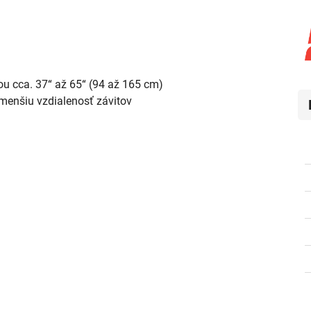
u cca. 37“ až 65“ (94 až 165 cm)

enšiu vzdialenosť závitov
