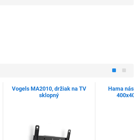
Vogels MA2010, držiak na TV
Hama násten
sklopný
400x400,