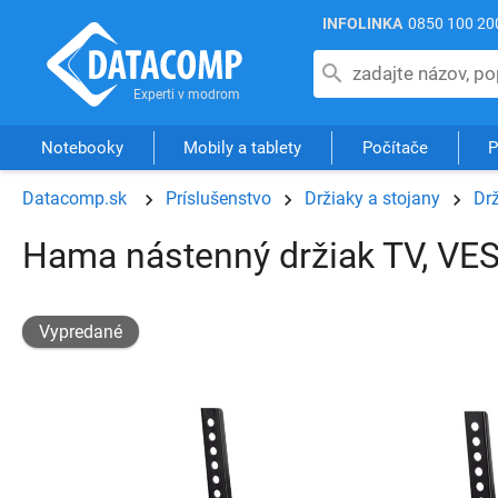
INFOLINKA
0850 100 20
Notebooky
Mobily a tablety
Počítače
P
Datacomp.sk
Príslušenstvo
Držiaky a stojany
Dr
Hama nástenný držiak TV, VES
Vypredané