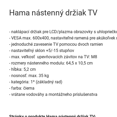
Hama nástenný držiak TV
- naklápací držiak pre LCD/plazma obrazovky s uhlopriečko
- VESA max. 600x400, nastaviteľné ramená pre akúkoľvek m
- jednoduché zavesenie TV pomocou dvoch ramien

- nastaviteľný sklon +5/-15 stupňov

- max. veľkosť  upevňovacích závitov na TV: M8

- rozmery nástenného modulu: 64,5 x 10,5 cm

- hĺbka: 5,2 cm

- nosnosť: max. 35 kg

- kategória: 1* (základný rad)

- farba: čierna

- vrátane vodováhy a montážneho príslušenstva
Stránky o produkte Hama nástenný držiak TV: