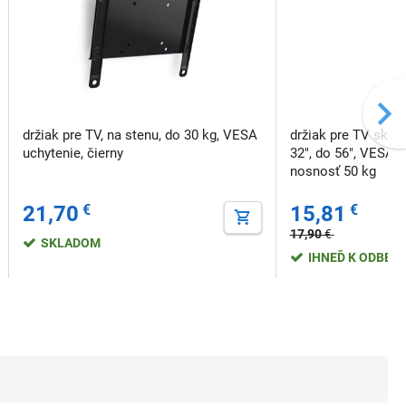
držiak pre TV, na stenu, do 30 kg, VESA
držiak pre TV sklop
uchytenie, čierny
32", do 56", VESA: 
nosnosť 50 kg
21,70
€
15,81
€
17,90
€
SKLADOM
IHNEĎ K ODBER