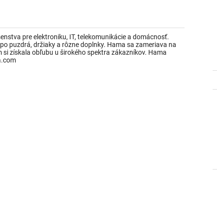
nstva pre elektroniku, IT, telekomunikácie a domácnosť.
ž po puzdrá, držiaky a rôzne doplnky. Hama sa zameriava na
m si získala obľubu u širokého spektra zákazníkov. Hama
a.com