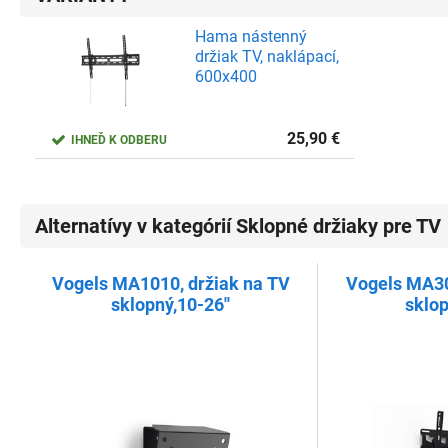
Hama nástenný
držiak TV, naklápací,
600x400
25,90
€
IHNEĎ K ODBERU
Alternatívy v kategórií Sklopné držiaky pre TV
Vogels MA1010, držiak na TV
Vogels MA30
sklopný,10-26''
sklop