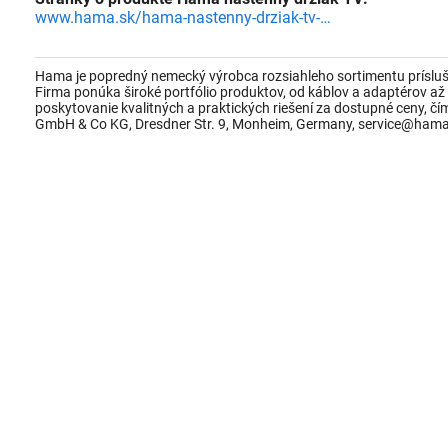
www.hama.sk/hama-nastenny-drziak-tv-vesa-600x400-naklapaci-3-/
Hama je popredný nemecký výrobca rozsiahleho sortimentu prísluše
Firma ponúka široké portfólio produktov, od káblov a adaptérov a
poskytovanie kvalitných a praktických riešení za dostupné ceny, čí
GmbH & Co KG, Dresdner Str. 9, Monheim, Germany, service@ham