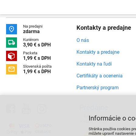
Na predajni
Kontakty a predajne

zdarma
Kuriérom
O nás

3,90 € s DPH
Kontakty a predajne
Packeta

1,99 € s DPH
Kontakty na ľudí
Slovenská pošta

1,99 € s DPH
Certifikáty a ocenenia
Partnerský program



Predajne
Bratislava,
Informácie o co
Košice, Prešov
Stránka používa cookies pr
môžete upraviť nastavenie c