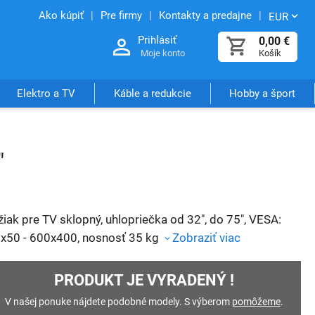
Ako kúpiť
Pre firmy
Kontakty a predajne
EUR
Prihlásiť
0,00
€
Moje konto
Košík
Elektro a TV
Káble a redukcie
Hobby a šport
"
žiak pre TV sklopný, uhlopriečka od 32", do 75", VESA:
x50 - 600x400, nosnosť 35 kg
Zobraziť viac
PRODUKT JE VYRADENÝ !
V našej ponuke nájdete podobné modely. S výberom
pomôžeme
.