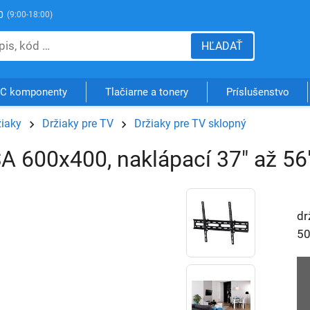
0
(9:00-18:00)
HĽADAŤ
C komponenty
Tlačiarne a tonery
Príslušenstvo
žiaky
Držiaky pre TV
Držiaky pre TV sklopný
A 600x400, naklápací 37" až 56
dr
50