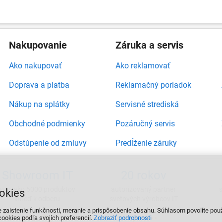
Nakupovanie
Záruka a servis
Ako nakupovať
Ako reklamovať
Doprava a platba
Reklamačný poriadok
Nákup na splátky
Servisné strediská
Obchodné podmienky
Pozáručný servis
Odstúpenie od zmluvy
Predĺženie záruky
Showroom IT
20 rokov
viac ako 5000 produktov
autorizovaný partner
okies
ihneď k odberu
svetových výrobcov IT
e zaistenie funkčnosti, meranie a prispôsobenie obsahu. Súhlasom povolíte pou
ookies podľa svojích preferencií.
Zobraziť podrobnosti