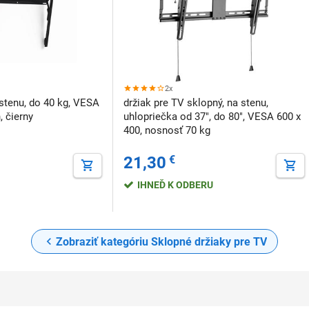
2x
 stenu, do 40 kg, VESA
držiak pre TV sklopný, na stenu,
, čierny
uhlopriečka od 37", do 80", VESA 600 x
400, nosnosť 70 kg
21,30
€
IHNEĎ K ODBERU
Zobraziť kategóriu Sklopné držiaky pre TV