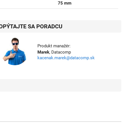
75 mm
OPÝTAJTE SA PORADCU
Produkt manažér:
Marek
, Datacomp
kacenak.marek@datacomp.sk