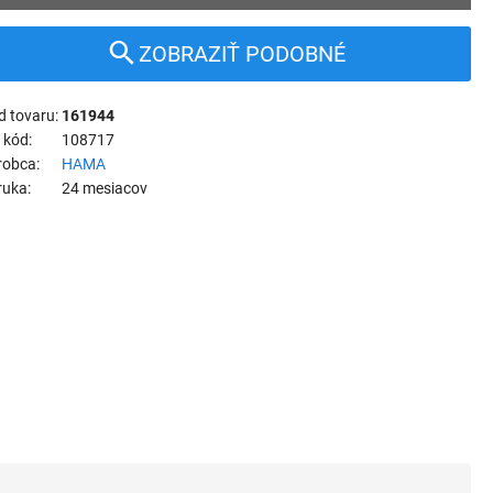
ZOBRAZIŤ PODOBNÉ
d tovaru
161944
 kód
108717
robca
HAMA
ruka
24 mesiacov