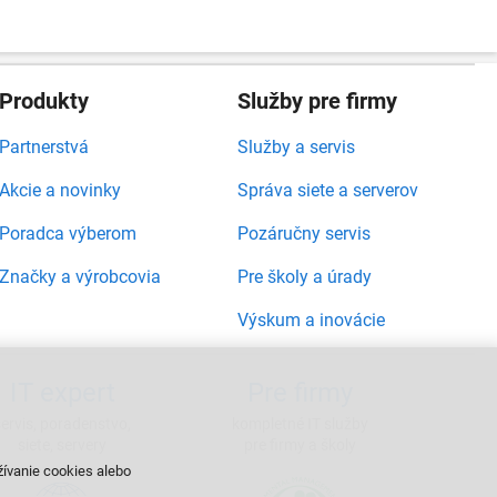
Produkty
Služby pre firmy
Partnerstvá
Služby a servis
Akcie a novinky
Správa siete a serverov
Poradca výberom
Pozáručny servis
Značky a výrobcovia
Pre školy a úrady
Výskum a inovácie
IT expert
Pre firmy
servis, poradenstvo,
kompletné IT služby
siete, servery
pre firmy a školy
žívanie cookies alebo