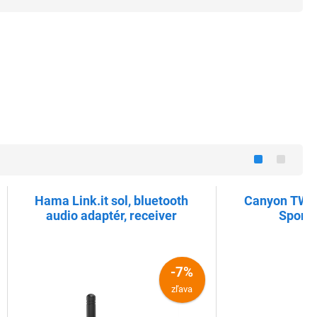
Hama Link.it sol, bluetooth
Canyon TWS-
audio adaptér, receiver
Sport,
-7%
zľava