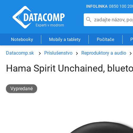
INFOLINKA
0850 100 20
Notebooky
Mobily a tablety
Počítače
P
Datacomp.sk
Príslušenstvo
Reproduktory a audio
Hama Spirit Unchained, bluetoo
Vypredané