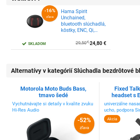
Hama Spirit
Unchained,
bluetooth slúchadlá,
kôstky, ENC, Qi,
červená/čierna
29,50
€
24,80
€
SKLADOM
Alternatívy v kategórií Slúchadla bezdrôtové b
-16%
Motorola Moto Buds Bass,
Fixed Tal
zľava
tmavo šedé
headset s 
konštru
Vychutnávajte si detaily v kvalite zvuku
univerzálne nasad
Hi-Res Audio
ucho, podpora Si
-52%
Akcia
zľava