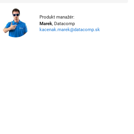
Produkt manažér:
Marek
, Datacomp
kacenak.marek@datacomp.sk