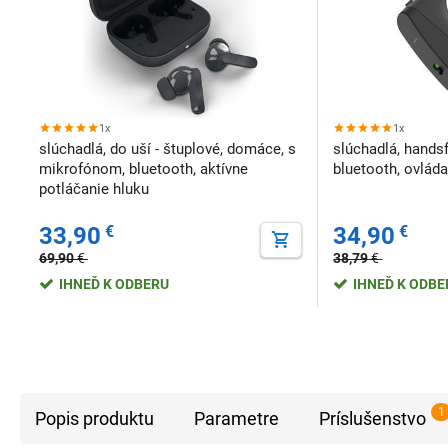
1x
1x
slúchadlá, do uší - štuplové, domáce, s
slúchadlá, hands
mikrofónom, bluetooth, aktívne
bluetooth, ovládan
potláčanie hluku
33,90
€
34,90
€
69,90
€
38,79
€
IHNEĎ K ODBERU
IHNEĎ K ODB
1
Popis produktu
Parametre
Príslušenstvo