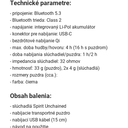
Technické parametre:
- pripojenie: Bluetooth 5.3
- Bluetooth trieda: Class 2
- napájanie: integrovaný Li-Pol akumulátor
- konektor pre nabíjanie: USB-C
- bezdrôtové nabíjanie Qi
- max. doba hudby/hovoru: 4 h (16 h s puzdrom)
- doba nabíjania slúchadiel/puzdra: 1 h/2 h
- impedancia slúchadiel: 32 ohmov
- hmotnosť: 33 g (puzdro), 2x 4 g (slúchadlá)
- rozmery puzdra (cca.):
- farba: čierna
Obsah balenia:
- slúchadlá Spirit Unchained
- nabíjacie transportné puzdro
- nabíjací USB kábel (15 cm)
- návod na použitie