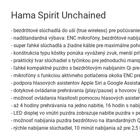
Hama Spirit Unchained
- bezdrôtové slúchadlá do uší (true wireless) pre počúvani
- nadštandardná výbava: ENC mikrofóny, bezdrôtové nabíjan
- super ľahké slúchadlá a žiadne káble pre maximálne poho
- konštrukcia typu kôstky ponúka vyvážený zvuk, menší prí
- praktický tvar slúchadiel s tyčinkou pre jednoduchú manip
- ľahké kompaktné puzdro s bezdrôtovým nabíjaním Qi pre 
- mikrofóny s funkciou aktívneho potlačenia okolia ENC pre
- podpora hlasových asistentov Apple Siri a Google Assist
- dotykové ovládanie prehrávania (play/pause) a hovorov (p
- možnosť ovládania hlasitosti pomocou hlasových asiste
- až 4 hodiny prehrávania na jedno nabitie, 16 hodín s nab
- LED displej vo vnútri puzdra zobrazuje nabitie puzdra v 
- možnosť nabíjania puzdra bezdrôtovo na štandardných 
- rýchle nabíjanie slúchadiel, 10 minút nabíjania až pre 2,