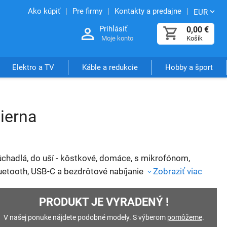
Ako kúpiť
Pre firmy
Kontakty a predajne
EUR
Prihlásiť
0,00
€
Moje konto
Košík
Elektro a TV
Káble a redukcie
Hobby a šport
čierna
úchadlá, do uší - kôstkové, domáce, s mikrofónom,
uetooth, USB-C a bezdrôtové nabíjanie
Zobraziť viac
PRODUKT JE VYRADENÝ !
V našej ponuke nájdete podobné modely. S výberom
pomôžeme
.