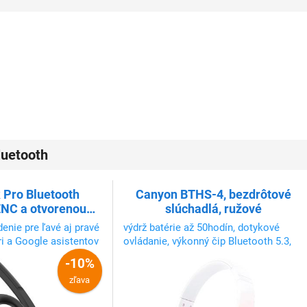
luetooth
k Pro Bluetooth
Canyon BTHS-4, bezdrôtové
ENC a otvorenou
slúchadlá, ružové
kciou, čierny
enie pre ľavé aj pravé
výdrž batérie až 50hodín, dotykové
ri a Google asistentov
ovládanie, výkonný čip Bluetooth 5.3,
telefonické hovory a hlasový asistent
-10%
zľava