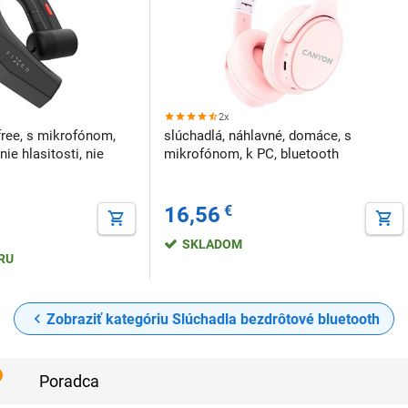
2x
free, s mikrofónom,
slúchadlá, náhlavné, domáce, s
ie hlasitosti, nie
mikrofónom, k PC, bluetooth
16,56
€
SKLADOM
ERU
Zobraziť kategóriu Slúchadla bezdrôtové bluetooth
Poradca