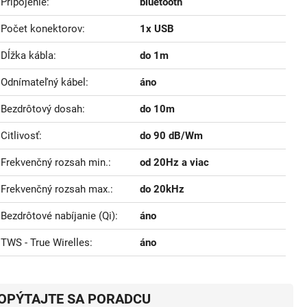
Pripojenie
bluetooth
Počet konektorov
1x USB
Dĺžka kábla
do 1m
Odnímateľný kábel
áno
Bezdrôtový dosah
do 10m
Citlivosť
do 90 dB/Wm
Frekvenčný rozsah min.
od 20Hz a viac
Frekvenčný rozsah max.
do 20kHz
Bezdrôtové nabíjanie (Qi)
áno
TWS - True Wirelles
áno
OPÝTAJTE SA PORADCU