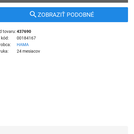
ZOBRAZIŤ PODOBNÉ
d tovaru
437690
 kód
00184167
robca
HAMA
ruka
24 mesiacov