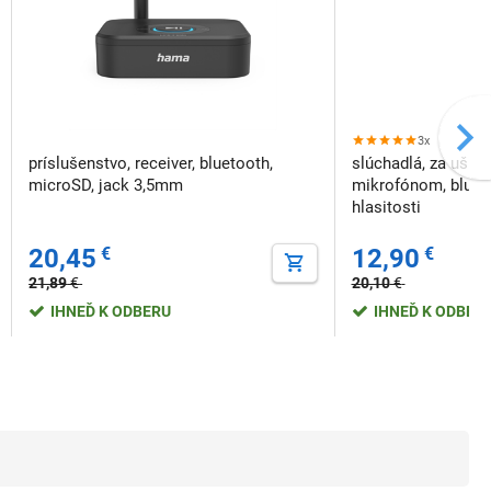
3x
príslušenstvo, receiver, bluetooth,
slúchadlá, za uši, š
microSD, jack 3,5mm
mikrofónom, blueto
hlasitosti
20,45
€
12,90
€
21,89
€
20,10
€
IHNEĎ K ODBERU
IHNEĎ K ODBER