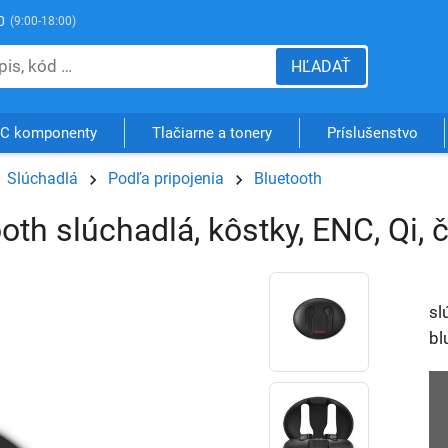
0
(9:00-18:00)
HĽADAŤ
C komponenty
Tlačiarne a tonery
Príslušenstvo
Slúchadlá
Podľa pripojenia
Bluetooth
th slúchadlá, kôstky, ENC, Qi, 
sl
bl