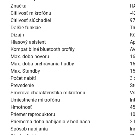
Značka
H
Citlivosť mikrofónu
-4
Citlivosť slúchadiel
97
Ďalšie funkcie
Tr
Dizajn
Kô
Hlasový asistent
Ap
Kompatibilné bluetooth profily
AV
Max. doba hovoru
16
Max. doba prehrávania hudby
16
Max. Standby
15
Počet nabití
3 
Prevedenie
St
Smerová charakteristika mikrofónu
V
Umiestnenie mikrofónu
In
Hmotnosť
45
Priemer reproduktoru
1
Priemerná doba nabíjania v hodinách
2 
Spôsob nabíjania
In