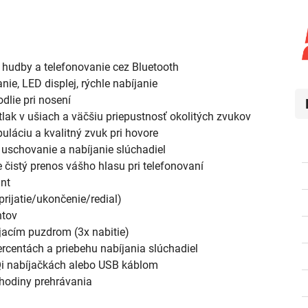
e hudby a telefonovanie cez Bluetooth
ie, LED displej, rýchle nabíjanie
dlie pri nosení
tlak v ušiach a väčšiu priepustnosť okolitých zvukov
uláciu a kvalitný zvuk pri hovore
uschovanie a nabíjanie slúchadiel
 čistý prenos vášho hlasu pri telefonovaní
ant
rijatie/ukončenie/redial)
ntov
íjacím puzdrom (3x nabitie)
percentách a priebehu nabíjania slúchadiel
Qi nabíjačkách alebo USB káblom
5 hodiny prehrávania