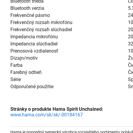
Bluetooth trieda
Cl
Bluetooth verzia
5.
Frekvenčné pásmo
2
Frekvenčný rozsah mikrofónu
10
Frekvenčný rozsah slúchadiel
20
Impedancia mikrofónu
2
Impedancia slúchadiel
3
Prenosová vzdialenosť
1
Dizajn/motív
Ži
Farba
Či
Farebný odtieň
Či
Série
Sp
Odporučené použitie
Sm
Stránky o produkte Hama Spirit Unchained:
www.hama.com/sk/sk/-00184167
Hama je popredný nemecký výrobca rozsiahleho sortimentu prísluše