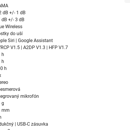
AMA
2 dB +/- 1 dB
 dB +/- 3 dB
ue Wireless
stky do uší
ple Siri | Google Assistant
RCP V1.5 | A2DP V1.3 | HFP V1.7
 h
 h
0 h
x
ereo
šesmerová
tegrovaný mikrofón
 g
0 mm
h
dukčný | USB-C zásuvka