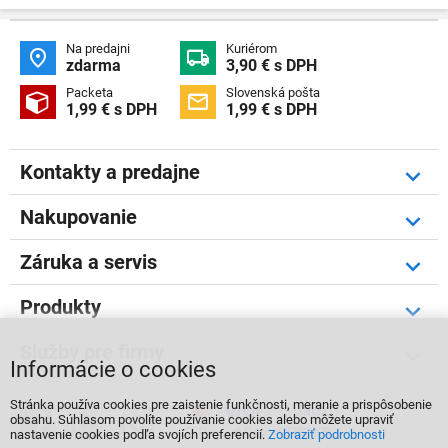
Na predajni
Kuriérom


zdarma
3,90 € s DPH
Packeta
Slovenská pošta


1,99 € s DPH
1,99 € s DPH
Kontakty a predajne
Nakupovanie
Záruka a servis
Produkty
Služby pre firmy
Informácie o cookies
Stránka používa cookies pre zaistenie funkčnosti, meranie a prispôsobenie



obsahu. Súhlasom povolíte používanie cookies alebo môžete upraviť
nastavenie cookies podľa svojích preferencií.
Zobraziť podrobnosti