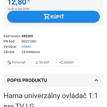
12,80
10,41
€
bez DPH
KÚPIŤ
Kód tovaru
445205
PN kód
00221061
Výrobca
HAMA
Záruka
24 mesiacov
Porovnať
Strážiť
Zdieľať
POPIS PRODUKTU
Hama univerzálny ovládač 1:1
pre TV LG