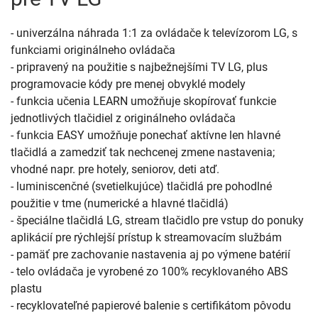
- univerzálna náhrada 1:1 za ovládače k televízorom LG, s
funkciami originálneho ovládača
- pripravený na použitie s najbežnejšími TV LG, plus
programovacie kódy pre menej obvyklé modely
- funkcia učenia LEARN umožňuje skopírovať funkcie
jednotlivých tlačidiel z originálneho ovládača
- funkcia EASY umožňuje ponechať aktívne len hlavné
tlačidlá a zamedziť tak nechcenej zmene nastavenia;
vhodné napr. pre hotely, seniorov, deti atď.
- luminiscenčné (svetielkujúce) tlačidlá pre pohodlné
použitie v tme (numerické a hlavné tlačidlá)
- špeciálne tlačidlá LG, stream tlačidlo pre vstup do ponuky
aplikácií pre rýchlejší prístup k streamovacím službám
- pamäť pre zachovanie nastavenia aj po výmene batérií
- telo ovládača je vyrobené zo 100% recyklovaného ABS
plastu
- recyklovateľné papierové balenie s certifikátom pôvodu