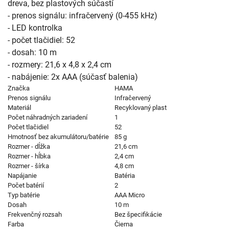
dreva, bez plastových súčastí
- prenos signálu: infračervený (0-455 kHz)
- LED kontrolka
- počet tlačidiel: 52
- dosah: 10 m
- rozmery: 21,6 x 4,8 x 2,4 cm
- nabájenie: 2x AAA (súčasť balenia)
Značka
HAMA
Prenos signálu
Infračervený
Materiál
Recyklovaný plast
Počet náhradných zariadení
1
Počet tlačidiel
52
Hmotnosť bez akumulátoru/batérie
85 g
Rozmer - dĺžka
21,6 cm
Rozmer - hĺbka
2,4 cm
Rozmer - šírka
4,8 cm
Napájanie
Batéria
Počet batérií
2
Typ batérie
AAA Micro
Dosah
10 m
Frekvenčný rozsah
Bez špecifikácie
Farba
Čierna