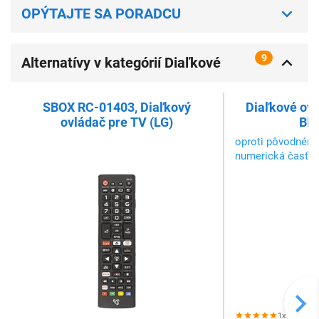
OPÝTAJTE SA PORADCU
9
Alternatívy v kategórií Diaľkové
ovládače pre televízory
SBOX RC-01403, Diaľkový
Diaľkové ov
ovládač pre TV (LG)
BIG
oproti pôvodnému
numerická časť
1x