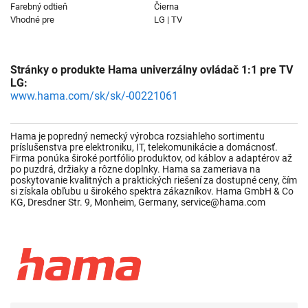
Farebný odtieň
Čierna
Vhodné pre
LG | TV
Stránky o produkte Hama univerzálny ovládač 1:1 pre TV
LG:
www.hama.com/sk/sk/-00221061
Hama je popredný nemecký výrobca rozsiahleho sortimentu
príslušenstva pre elektroniku, IT, telekomunikácie a domácnosť.
Firma ponúka široké portfólio produktov, od káblov a adaptérov až
po puzdrá, držiaky a rôzne doplnky. Hama sa zameriava na
poskytovanie kvalitných a praktických riešení za dostupné ceny, čím
si získala obľubu u širokého spektra zákazníkov. Hama GmbH & Co
KG, Dresdner Str. 9, Monheim, Germany, service@hama.com