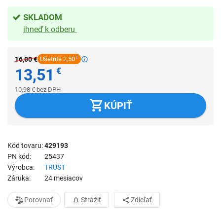
SKLADOM
ihneď k odberu
16,00
€
Ušetrite 2,50
€
13,51
€
10,98
€
bez DPH
KÚPIŤ
Kód tovaru
429193
PN kód
25437
Výrobca
TRUST
Záruka
24 mesiacov
Porovnať
Strážiť
Zdieľať