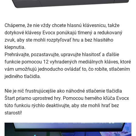
Chápeme, že nie vždy chcete hlasnú klávesnicu, takže
dotykové klávesy Evocx ponúkajú tlmený a redukovaný
zvuk, aby ste mohli rozptyľovať hru a bez hlasitého
klepnutia.
Prehrávajte, pozastavujte, upravujte hlasitosť a ďalšie
funkcie pomocou 12 vyhradených mediálnych kláves, ktoré
vám umožňujú jednoducho ovládať to, čo robíte, stlačením
jediného tlačidla.
Nie je nič frustrujúcejšie ako náhodné stlačenie tlačidla
Štart priamo uprostred hry. Pomocou herného kľúča Evocx
túto funkciu rýchlo deaktivujte, aby ste mohli hrať bez
starostí!