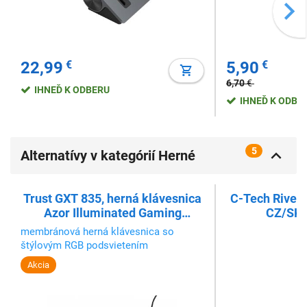
22,99
€
5,90
€
6,70
€
IHNEĎ K ODBERU
IHNEĎ K ODBE
5
Alternatívy v kategórií Herné
klávesnice
Trust GXT 835, herná klávesnica
C-Tech Riven,
Azor Illuminated Gaming
CZ/SK, 
Keyboard CZ/SK
membránová herná klávesnica so
štýlovým RGB podsvietením
Akcia