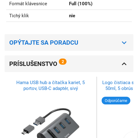
Formát klávesnice
Full (100%)
Tichý klik
nie
OPÝTAJTE SA PORADCU
2
PRÍSLUŠENSTVO
Hama USB hub a čítačka kariet, 5
Logo čistiaca sad
portov, USB-C adaptér, sivý
50ml, 5 obrúskov
Odporúčame