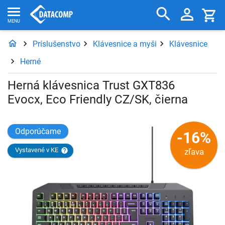
Príslušenstvo
Klávesnice a myši
Klávesnice
Herné
Herná klávesnica Trust GXT836
Evocx, Eco Friendly CZ/SK, čierna
Odporúčame
-16%
Vystavené v KE
zľava