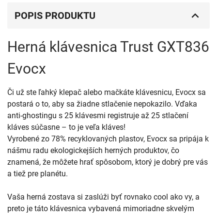
POPIS PRODUKTU
Herná klávesnica Trust GXT836
Evocx
Či už ste ľahký klepač alebo mačkáte klávesnicu, Evocx sa
postará o to, aby sa žiadne stlačenie nepokazilo. Vďaka
anti-ghostingu s 25 klávesmi registruje až 25 stlačení
kláves súčasne – to je veľa kláves!
Vyrobené zo 78% recyklovaných plastov, Evocx sa pripája k
nášmu radu ekologickejších herných produktov, čo
znamená, že môžete hrať spôsobom, ktorý je dobrý pre vás
a tiež pre planétu.
Vaša herná zostava si zaslúži byť rovnako cool ako vy, a
preto je táto klávesnica vybavená mimoriadne skvelým