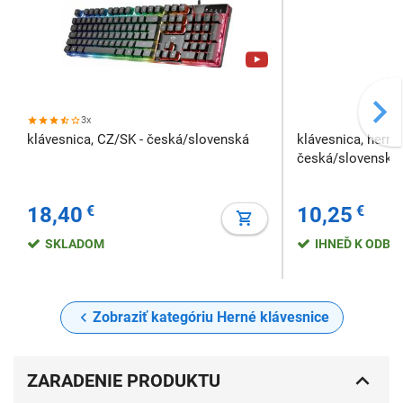
3x
klávesnica, CZ/SK - česká/slovenská
klávesnica, herná
česká/slovenská,
18,40
€
10,25
€
SKLADOM
IHNEĎ K ODBE
Zobraziť kategóriu Herné klávesnice
ZARADENIE PRODUKTU