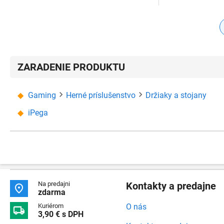
ZARADENIE PRODUKTU
Gaming
Herné príslušenstvo
Držiaky a stojany
iPega
Na predajni
Kontakty a predajne

zdarma
Kuriérom
O nás

3,90 € s DPH