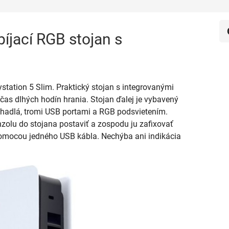
íjací RGB stojan s
station 5 Slim. Praktický stojan s integrovanými
očas dlhých hodín hrania. Stojan ďalej je vybavený
chadlá, tromi USB portami a RGB podsvietením.
nzolu do stojana postaviť a zospodu ju zafixovať
pomocou jedného USB kábla. Nechýba ani indikácia