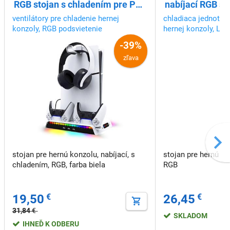
RGB stojan s chladením pre PS5
nabíjací RGB st
Slim, biely
pre
ventilátory pre chladenie hernej
chladiaca jednotka
konzoly, RGB podsvietenie
hernej konzoly, LED
nabitia ovládačov, 
-39%
zľava
stojan pre hernú konzolu, nabíjací, s
stojan pre hernú ko
chladením, RGB, farba biela
RGB
19,50
€
26,45
€
31,84
€
SKLADOM
IHNEĎ K ODBERU