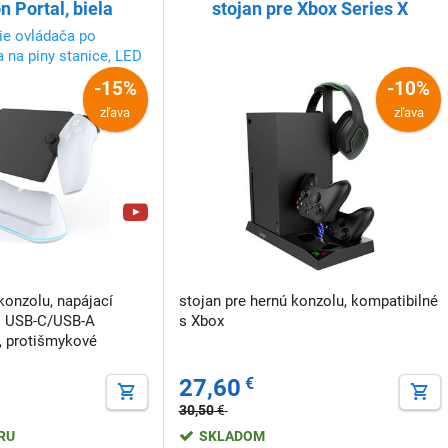
n Portal, biela
stojan pre Xbox Series X
ie ovládača po
a na piny stanice, LED
-15%
-10%
zľava
zľava
konzolu, napájací
stojan pre hernú konzolu, kompatibilné
el USB-C/USB-A
s Xbox
, protišmykové
27,60
€
30,50
€
ERU
SKLADOM