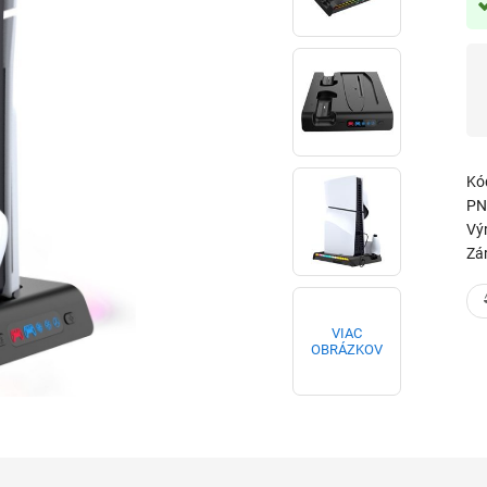
Kó
PN
Vý
Zá
VIAC
OBRÁZKOV