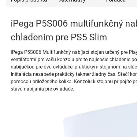
iPega P5S006 multifunkčný nab
chladením pre PS5 Slim
iPega P5S006 Multifunkčný nabíjací stojan určený pre Play
ventilátormi pre vašu konzolu pre to najlepšie chladenie p
nabíjačkou pre dva ovládače, praktickým stojanom na slú
Inštalácia nezaberie prakticky takmer žiadny čas. Stačí ko
pomocou priloženého kolíka. Konzolu k stojanu pripojíte 
stavu nabíjania pre ovládače.