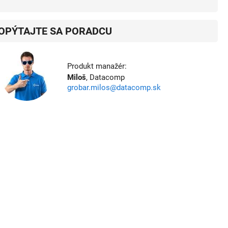
OPÝTAJTE SA PORADCU
Produkt manažér:
Miloš
, Datacomp
grobar.milos@datacomp.sk