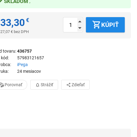
SKLADOM
33,30
€
KÚPIŤ
27,07
€
bez DPH
d tovaru
436757
 kód
57983121657
robca
iPega
ruka
24 mesiacov
Porovnať
Strážiť
Zdieľať