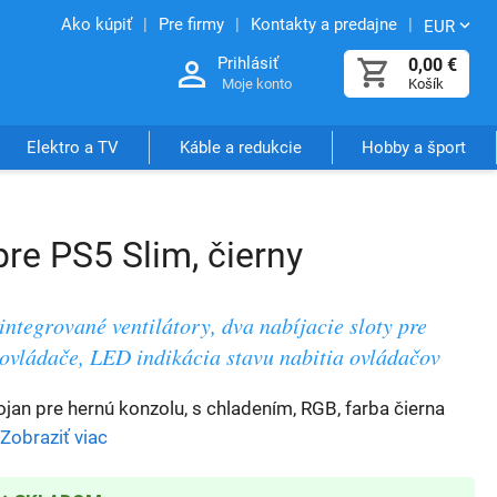
Ako kúpiť
Pre firmy
Kontakty a predajne
EUR
Prihlásiť
0,00
€
Moje konto
Košík
Elektro a TV
Káble a redukcie
Hobby a šport
re PS5 Slim, čierny
integrované ventilátory, dva nabíjacie sloty pre
ovládače, LED indikácia stavu nabitia ovládačov
ojan pre hernú konzolu, s chladením, RGB, farba čierna
Zobraziť viac