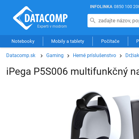
INFOLINKA
0850 100 20
Notebooky
Mobily a tablety
Počítače
P
Datacomp.sk
Gaming
Herné príslušenstvo
Držiak
iPega P5S006 multifunkčný nab