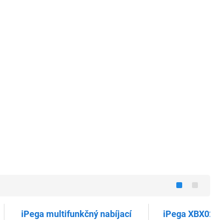
iPega multifunkčný nabíjací
iPega XBX024