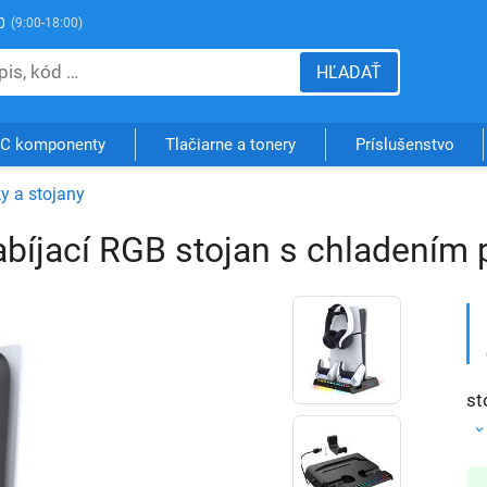
0
(9:00-18:00)
HĽADAŤ
C komponenty
Tlačiarne a tonery
Príslušenstvo
y a stojany
íjací RGB stojan s chladením p
st