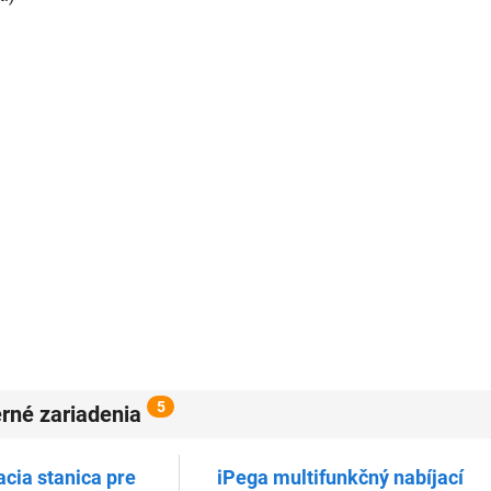
5
erné zariadenia
acia stanica pre
iPega multifunkčný nabíjací