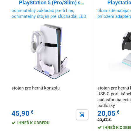
PlayStation 5 (Pro/Slim) s
Playstatio
vetrákmi a nabíjaním pre
odnímateľný zakladač pre 5 hier,
okamžité nabíjan
2xDualSense, čierno-biela
odnímateľný stojan pre slúchadlá, LED
priložení adaptér
podsvietenie
indikátor stavu
stojan pre hernú konzolu
stojan pre hernú 
USB-C port, káb
súčasťou balenia
podložky
45,90
€
20,05
€
23,47
€
IHNEĎ K ODBERU
IHNEĎ K ODB