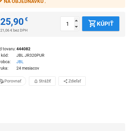
NA OBJEDNÁVKU
25,90
€
KÚPIŤ
21,06
€
bez DPH
d tovaru
444082
 kód
JBL JR320PUR
robca
JBL
ruka
24 mesiacov
Porovnať
Strážiť
Zdieľať