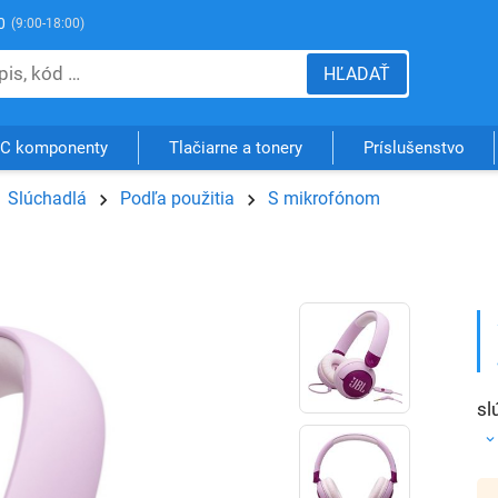
0
(9:00-18:00)
HĽADAŤ
C komponenty
Tlačiarne a tonery
Príslušenstvo
Slúchadlá
Podľa použitia
S mikrofónom
sl