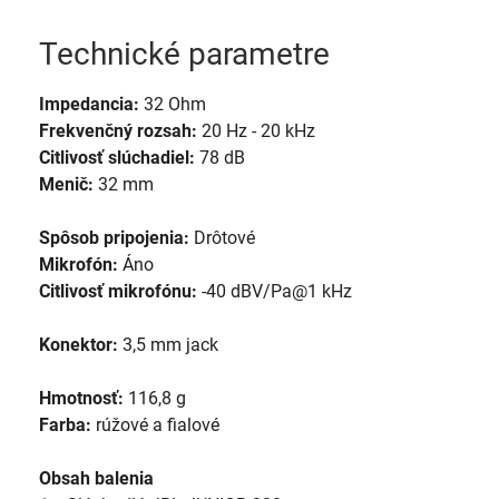
Technické parametre
Impedancia:
32 Ohm
Frekvenčný rozsah:
20 Hz - 20 kHz
Citlivosť slúchadiel:
78 dB
Menič:
32 mm
Spôsob pripojenia:
Drôtové
Mikrofón:
Áno
Citlivosť mikrofónu:
-40 dBV/Pa@1 kHz
Konektor:
3,5 mm jack
Hmotnosť:
116,8 g
Farba:
rúžové a fialové
Obsah balenia