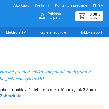
Ako kúpiť
Pre firmy
Kontakty a predajne
EUR
Prihlásiť
0,00
€
Moje konto
Košík
Elektro a TV
Káble a redukcie
Hobby a šport
vhodné pre deti vďaka kompaktnému dizajnu a
bezpečnému zvuku JBL
úchadlá, náhlavné, detské, s mikrofónom, jack 3,5mm
Zobraziť viac