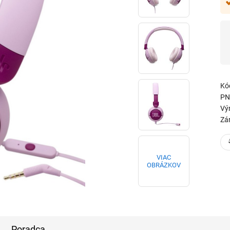
Kó
PN
Vý
Zá
VIAC
OBRÁZKOV
Poradca