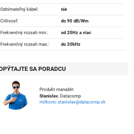
Odnímateľný kábel
nie
Citlivosť
do 90 dB/Wm
Frekvenčný rozsah min.
od 20Hz a viac
Frekvenčný rozsah max.
do 20kHz
OPÝTAJTE SA PORADCU
Produkt manažér:
Stanislav
, Datacomp
milkovic.stanislav@datacomp.sk