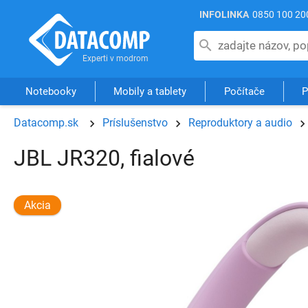
INFOLINKA
0850 100 20
Notebooky
Mobily a tablety
Počítače
P
Datacomp.sk
Príslušenstvo
Reproduktory a audio
JBL JR320, fialové
Akcia