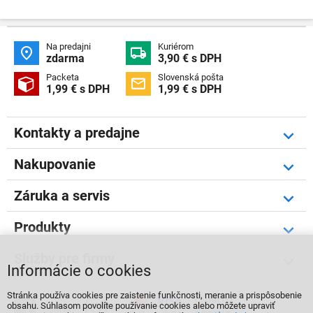
Na predajni
Kuriérom


zdarma
3,90 € s DPH
Packeta
Slovenská pošta


1,99 € s DPH
1,99 € s DPH
Kontakty a predajne
Nakupovanie
Záruka a servis
Produkty
Služby pre firmy
Informácie o cookies
Stránka používa cookies pre zaistenie funkčnosti, meranie a prispôsobenie



obsahu. Súhlasom povolíte používanie cookies alebo môžete upraviť