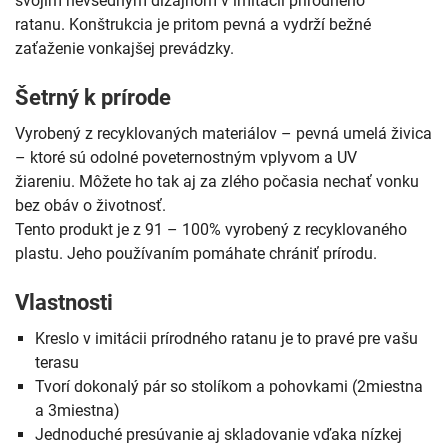
svojim nevšedným dizajnom v imitácii prírodného
ratanu. Konštrukcia je pritom pevná a vydrží bežné
zaťaženie vonkajšej prevádzky.
Šetrný k prírode
Vyrobený z recyklovaných materiálov – pevná umelá živica
– ktoré sú odolné poveternostným vplyvom a UV
žiareniu. Môžete ho tak aj za zlého počasia nechať vonku
bez obáv o životnosť.
Tento produkt je z 91 – 100% vyrobený z recyklovaného
plastu. Jeho používaním pomáhate chrániť prírodu.
Vlastnosti
Kreslo v imitácii prírodného ratanu je to pravé pre vašu
terasu
Tvorí dokonalý pár so stolíkom a pohovkami (2miestna
a 3miestna)
Jednoduché presúvanie aj skladovanie vďaka nízkej