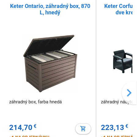
Keter Ontario, záhradný box, 870
Keter Corfu,
L, hnedý
dve kresl
záhradný box, farba hnedá
záhradný nábytok,
214,70
€
223,13
€