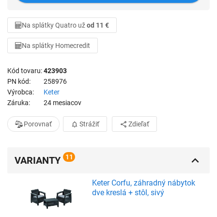
Na splátky Quatro už
od 11 €
Na splátky Homecredit
Kód tovaru
423903
PN kód
258976
Výrobca
Keter
Záruka
24 mesiacov
Porovnať
Strážiť
Zdieľať
11
VARIANTY
Keter Corfu, záhradný nábytok
dve kreslá + stôl, sivý