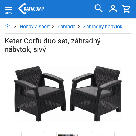
Hobby a šport
Záhrada
Záhradný nábytok
Keter Corfu duo set, záhradný
nábytok, sivý