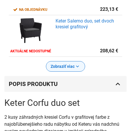
223,13
€
NA OBJEDNÁVKU
Keter Salemo duo, set dvoch
kresiel grafitový
208,62
€
AKTUÁLNE NEDOSTUPNÉ
Zobraziť viac
POPIS PRODUKTU
Keter Corfu duo set
2 kusy záhradných kresiel Corfu v grafitovej farbe z
najobľúbenejšieho radu nábytku od Keteru vás nadchnú