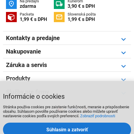
Na predajni
Kuriérom


zdarma
3,90 € s DPH
Packeta
Slovenská pošta


1,99 € s DPH
1,99 € s DPH
Kontakty a predajne
Nakupovanie
Záruka a servis
Produkty
Služby pre firmy
Informácie o cookies
Stránka používa cookies pre zaistenie funkčnosti, meranie a prispôsobenie



obsahu. Súhlasom povolíte používanie cookies alebo môžete upraviť
nastavenie cookies podľa svojích preferencií.
Zobraziť podrobnosti
Súhlasím a zatvoriť