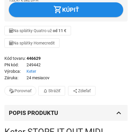
153,97
€
bez DPH
KÚPIŤ
Na splátky Quatro už
od 11 €
Na splátky Homecredit
Kód tovaru
446629
PN kód
249442
Výrobca
Keter
Záruka
24 mesiacov
Porovnať
Strážiť
Zdieľať
POPIS PRODUKTU
Keter STORE-IT-OUT MIDI