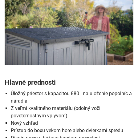
Hlavné prednosti
Úložný priestor s kapacitou 880 l na uloženie popolníc a
náradia
Z veľmi kvalitného materiálu (odolný voči
poveternostným vplyvom)
Nový vzhľad
Prístup do boxu vekom hore alebo dvierkami spredu
Dizajn dreva v béžovo-hnedom prevedení