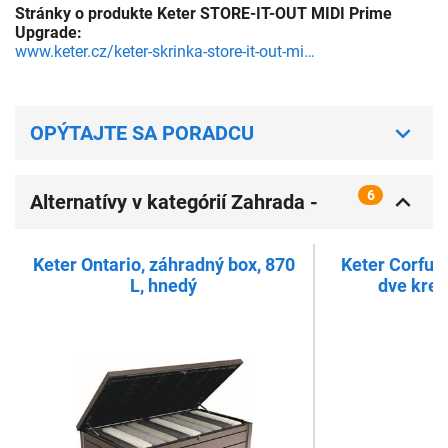
Stránky o produkte Keter STORE-IT-OUT MIDI Prime
Upgrade:
www.keter.cz/keter-skrinka-store-it-out-midi-prime/
OPÝTAJTE SA PORADCU
6
Alternatívy v kategórií Zahrada -
zľava s kódom
Keter Ontario, záhradný box, 870
Keter Corfu,
L, hnedý
dve kresl