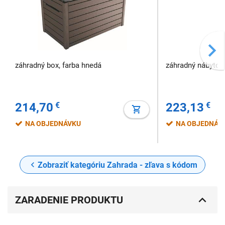
záhradný box, farba hnedá
záhradný nábytok,
214,70
€
223,13
€
NA OBJEDNÁVKU
NA OBJEDNÁV
Zobraziť kategóriu Zahrada - zľava s kódom
ZARADENIE PRODUKTU