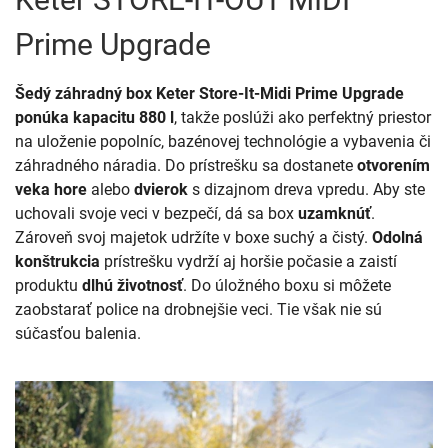
Prime Upgrade
Šedý záhradný box Keter Store-It-Midi Prime Upgrade
ponúka kapacitu 880 l
, takže poslúži ako perfektný priestor
na uloženie popolníc, bazénovej technológie a vybavenia či
záhradného náradia. Do prístrešku sa dostanete
otvorením
veka hore
alebo
dvierok
s dizajnom dreva vpredu. Aby ste
uchovali svoje veci v bezpečí, dá sa box
uzamknúť
.
Zároveň svoj majetok udržíte v boxe suchý a čistý.
Odolná
konštrukcia
prístrešku vydrží aj horšie počasie a zaistí
produktu
dlhú životnosť
. Do úložného boxu si môžete
zaobstarať police na drobnejšie veci. Tie však nie sú
súčasťou balenia.