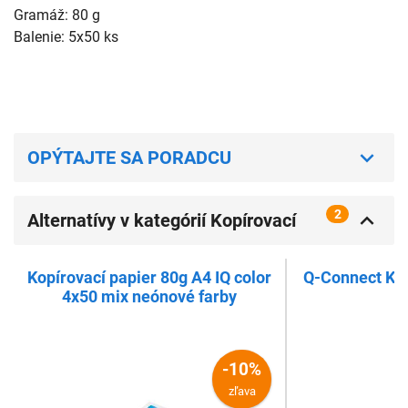
Gramáž: 80 g

Balenie: 5x50 ks

OPÝTAJTE SA PORADCU
2
Alternatívy v kategórií Kopírovací
papier biely
Kopírovací papier 80g A4 IQ color
Q-Connect Kop
4x50 mix neónové farby
-10%
zľava