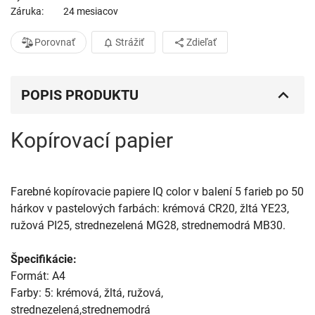
Záruka
24 mesiacov
Porovnať
Strážiť
Zdieľať
POPIS PRODUKTU
Kopírovací papier
Farebné kopírovacie papiere IQ color v balení 5 farieb po 50 
hárkov v pastelových farbách: krémová CR20, žltá YE23, 
ružová PI25, strednezelená MG28, strednemodrá MB30.

Špecifikácie:
Formát: A4

Farby: 5: krémová, žltá, ružová, 
strednezelená,strednemodrá
