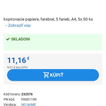
kopírovacie papiere, farebné, 5 farieb, A4, 5x 50 ks
Zobraziť viac
SKLADOM
11,16
€
9,07
€
bez DPH
KÚPIŤ
Kód tovaru
232576
PN kód
PA001190
Výrobca
NO NAME