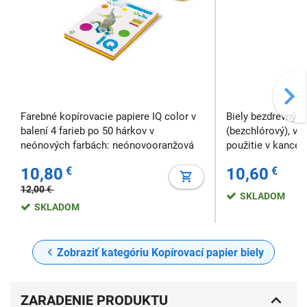
Farebné kopírovacie papiere IQ color v
Biely bezdrevný p
balení 4 farieb po 50 hárkov v
(bezchlórový), v
neónových farbách: neónovooranžová
použitie v kancel
NEOOR, neónovozelená NEOGN,
tlačiarní, kopírie
10,80
€
10,60
€
neónovožltá NEOGB, neónovoružová
atramentových tla
NEOPI. Formát: A4 Gramáž: 80 g
faxov.Technické p
12,00
€
SKLADOM
Balenie: 4x50 ks
146±3, opacita (n
SKLADOM
drsnosť 200±50 m
Zobraziť kategóriu Kopírovací papier biely
ZARADENIE PRODUKTU