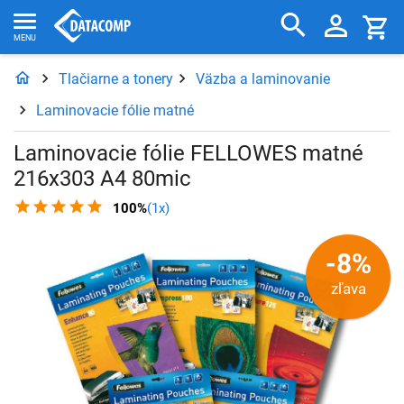
Tlačiarne a tonery
Väzba a laminovanie
Laminovacie fólie matné
Laminovacie fólie FELLOWES matné
216x303 A4 80mic
100%
(1x)
-8%
zľava