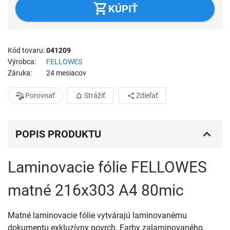
KÚPIŤ
Kód tovaru
041209
Výrobca
FELLOWES
Záruka
24 mesiacov
Porovnať
Strážiť
Zdieľať
POPIS PRODUKTU
Laminovacie fólie FELLOWES
matné 216x303 A4 80mic
Matné laminovacie fólie vytvárajú laminovanému
dokumentu exkluzívny povrch. Farby zalaminovaného