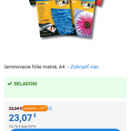
laminovacie fólie matné, A4
Zobraziť viac
SKLADOM
25,04
€
Ušetrite 1,97
€
23,07
€
18,76
€
bez DPH