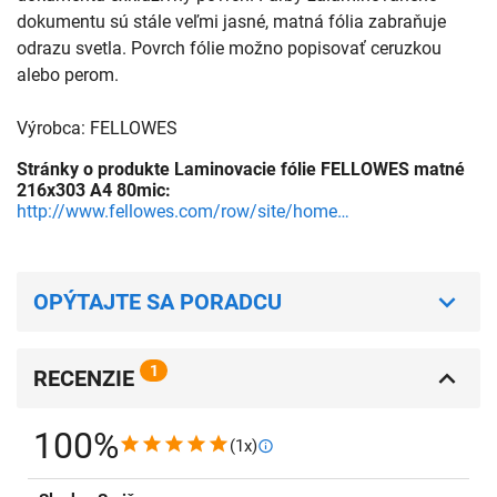
dokumentu sú stále veľmi jasné, matná fólia zabraňuje
odrazu svetla. Povrch fólie možno popisovať ceruzkou
alebo perom.
Výrobca: FELLOWES
Stránky o produkte Laminovacie fólie FELLOWES matné
216x303 A4 80mic:
http://www.fellowes.com/row/site/home.aspx?culture=en
OPÝTAJTE SA PORADCU
1
RECENZIE
100%
(1x)