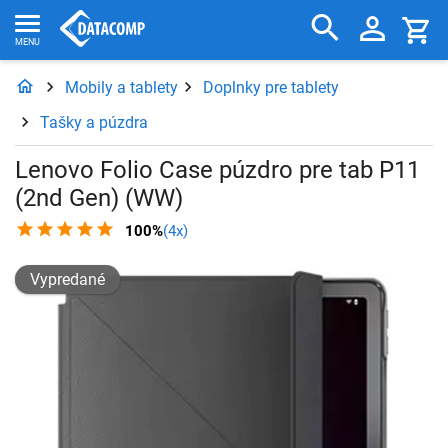
Mobily a tablety
Doplnky pre tablety
Tašky a púzdra
Lenovo Folio Case púzdro pre tab P11
(2nd Gen) (WW)
100%
(4x)
Vypredané