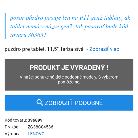
pozor púzdro pasuje len na P11 gen2 tablety, ak
tablet nemá v názve gen2, tak pasovať bude kód
tovaru 363631
puzdro pre tablet, 11,5", farba sivá
Zobraziť viac
PRODUKT JE VYRADENÝ !
V našej ponuke nájdete podobné modely. S výberom
pomôžeme
.
ZOBRAZIŤ PODOBNÉ
Kód tovaru
396899
PN kód
ZG38C04536
Výrobca
LENOVO