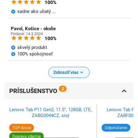
100%
sadne ako uliatý ...
Pavol, Košice - okolie
Pridané: 14.3.2024
100%
skvelý produkt
100% spokojnosť
Zobraziť viac
2
PRÍSLUŠENSTVO
Lenovo Tab P11 Gen2, 11.5", 128GB, LTE,
Lenovo Tab P11
ZABG0044CZ, sivý
ZABF0076
TOP Akcia
Odporúčame
Doprava zdarma