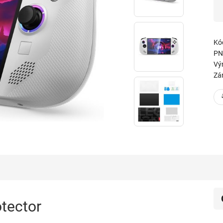
Kó
PN
Vý
Zá
tector