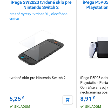
iPega SW2023 tvrdené sklo pre
iPega P5P05 
Nintendo Switch 2
Playstatio
P
presné výrezy, tvrdosť 9H, oleofóbna
vrstva
tvrdené sklo pre Nintendo Switch 2
iPega P5P05 ochr
Playstation Port
Ochráňte si svoj d
nechcenému poškr
páde. <img loadin
5,25
€
8,91
€
loading="lazy"
src="https://dat
SKLADOM
SKLADOM