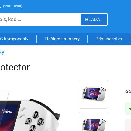
0
(9:00-18:00)
HĽADAŤ
C komponenty
Tlačiarne a tonery
Príslušenstvo
ky
otector
oc