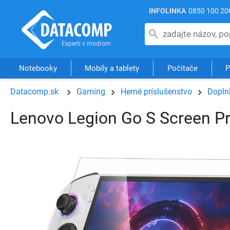
INFOLINKA
0850 100 20
Notebooky
Mobily a tablety
Počítače
P
Datacomp.sk
Gaming
Herné príslušenstvo
Dopln
Lenovo Legion Go S Screen Pr