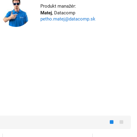
Produkt manažér:
Matej
, Datacomp
petho.matej@datacomp.sk