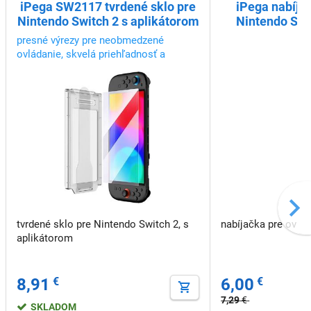
iPega SW2117 tvrdené sklo pre
iPega nabíjac
Nintendo Switch 2 s aplikátorom
Nintendo Swi
čiern
presné výrezy pre neobmedzené
ovládanie, skvelá priehľadnosť a
citlivosť dotyku
tvrdené sklo pre Nintendo Switch 2, s
nabíjačka pre ovlá
aplikátorom
8,91
€
6,00
€
7,29
€
SKLADOM