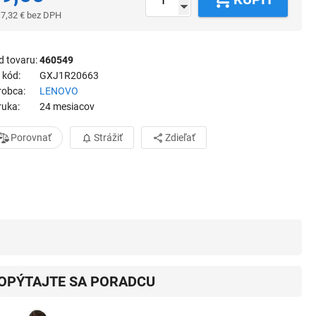
7,32
€
bez DPH
d tovaru
460549
 kód
GXJ1R20663
robca
LENOVO
ruka
24 mesiacov
Porovnať
Strážiť
Zdieľať
OPÝTAJTE SA PORADCU