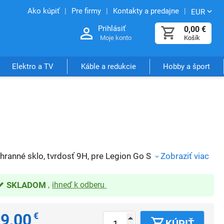
Ako kúpiť
Pre firmy
Kontakty a predajne
EUR
Prihlásiť
0,00
€
Moje konto
Košík
Elektro a TV
Káble a redukcie
Hobby a šport
hranné sklo, tvrdosť 9H, pre Legion Go S
Zobraziť viac
SKLADOM
ihneď k odberu
9,00
€
KÚPIŤ