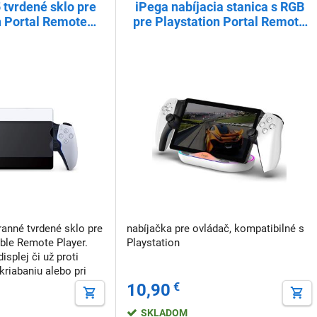
tvrdené sklo pre
iPega nabíjacia stanica s RGB
n Portal Remote
pre Playstation Portal Remote
layer
Player, biela
anné tvrdené sklo pre
nabíjačka pre ovládač, kompatibilné s
able Remote Player.
Playstation
isplej či už proti
iabaniu alebo pri
g="lazy" alt=""
10,90
€
acomp.sk/img.as
SKLADOM